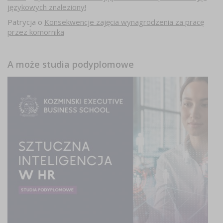
językowych znaleziony!
Patrycja
o
Konsekwencje zajęcia wynagrodzenia za pracę
przez komornika
A może studia podyplomowe