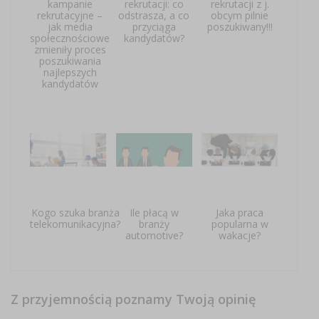
kampanie
rekrutacji: co
rekrutacji z j.
rekrutacyjne –
odstrasza, a co
obcym pilnie
jak media
przyciąga
poszukiwany!!!
społecznościowe
kandydatów?
zmieniły proces
poszukiwania
najlepszych
kandydatów
Kogo szuka branża
Ile płacą w
Jaka praca
telekomunikacyjna?
branży
popularna w
automotive?
wakacje?
Z przyjemnością poznamy Twoją opinię