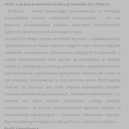
ofert o pracę w serwisie Gratka.pl wzrosła aż o 39 proc.
Gratka.pl – serwis wspierający pracodawców w rekrutacji
pracowników sektora „niebieskich kołnierzyków” – po raz
pierwszy przeprowadził badania dotyczące charakterystyki
ogłoszeń zamieszczanych w kategorii Praca.
Gratka.pl to serwis mogący pochwalić się jedną z największych baz
ogłoszeniowych w Polsce, także w kategorii Praca. Naszą misją jest
ułatwienie pracodawcom odnalezienia najlepszych kandydatów. Z
analizy zamieszczanych ofert wynika, że pracodawcy w serwisie
Gratka.pl najchętniej poszukują pracowników wykwalifikowanych
czyli fachowców
, zawodowców, specjalistów. Widzimy jak z roku na
rok potrzeby pracodawców w tym sektorze rosną. Dostrzegamy
również, że Gratka.pl jest coraz chętniej wybieranym kanałem
rekrutacji właśnie tak poszukiwanych „niebieskich kołnierzyków”. Co
ciekawe nie tylko rodzimi pracodawcy szukają polskich
pracowników – aż 10 proc. zamieszczonych ogłoszeń napływa od
pracodawców zagranicznych –
komentuje Aleksandra Gierybo-
Paprota, Manager Kategorii Gratka.pl Praca i Ogłoszenia drobne.
Profil zawodowca