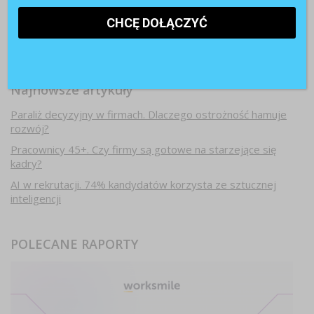
Najnowsze artykuły
Paraliż decyzyjny w firmach. Dlaczego ostrożność hamuje
rozwój?
Pracownicy 45+. Czy firmy są gotowe na starzejące się
kadry?
AI w rekrutacji. 74% kandydatów korzysta ze sztucznej
inteligencji
POLECANE RAPORTY