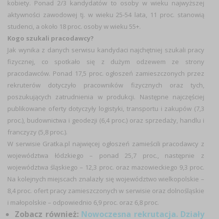
kobiety. Ponad 2/3 kandydatów to osoby w wieku najwyższej
aktywności zawodowej tj. w wieku 25-54 lata, 11 proc. stanowią
studenci, a około 18 proc. osoby w wieku 55+.
Kogo szukali pracodawcy?
Jak wynika z danych serwisu kandydaci najchętniej szukali pracy
fizycznej, co spotkało się z dużym odzewem ze strony
pracodawców. Ponad 17,5 proc. ogłoszeń zamieszczonych przez
rekruterów dotyczyło pracowników fizycznych oraz tych,
poszukujących zatrudnienia w produkcji. Następne najczęściej
publikowane oferty dotyczyły logistyki, transportu i zakupów (7,3
proc.), budownictwa i geodezji (6,4 proc.) oraz sprzedaży, handlu i
franczyzy (5,8 proc.).
W serwisie Gratka.pl najwięcej ogłoszeń zamieścili pracodawcy z
województwa łódzkiego – ponad 25,7 proc., następnie z
województwa śląskiego – 12,3 proc. oraz mazowieckiego 9,3 proc.
Na kolejnych miejscach znalazły się województwo wielkopolskie –
8,4 proc. ofert pracy zamieszczonych w serwisie oraz dolnośląskie
i małopolskie – odpowiednio 6,9 proc. oraz 6,8 proc.
Zobacz również:
Nowoczesna rekrutacja. Działy