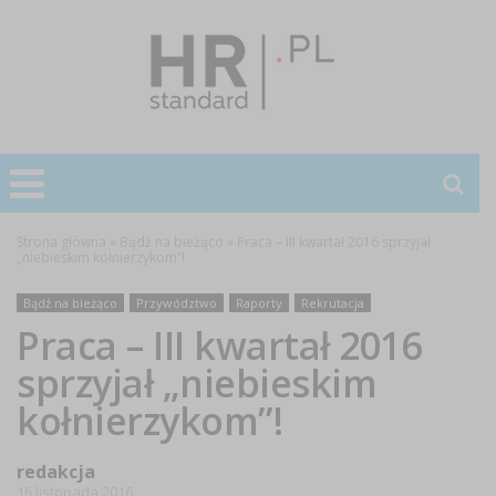
Strona główna
»
Bądź na bieżąco
»
Praca – III kwartał 2016 sprzyjał
„niebieskim kołnierzykom”!
Bądź na bieżąco
Przywództwo
Raporty
Rekrutacja
Praca – III kwartał 2016
sprzyjał „niebieskim
kołnierzykom”!
redakcja
16 listopada 2016