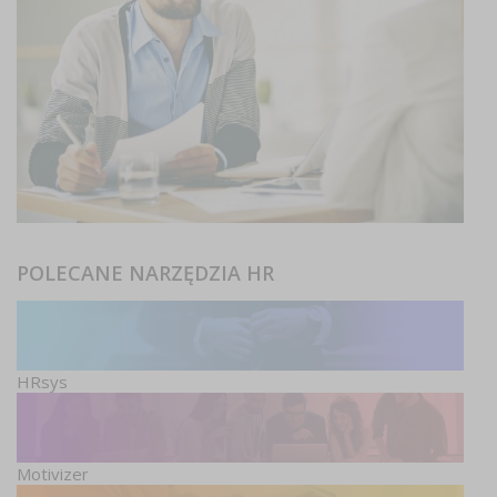
POLECANE NARZĘDZIA HR
HRsys
Motivizer