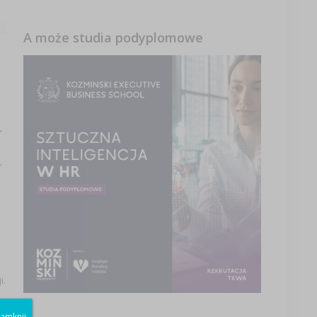
A może studia podyplomowe
,
,
i.
amknij