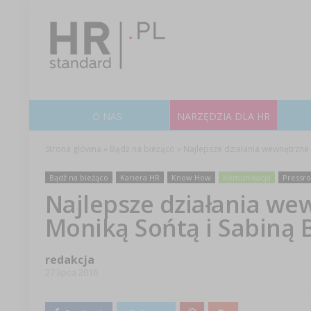
O NAS
NARZĘDZIA DLA HR
Strona główna
»
Bądź na bieżąco
»
Najlepsze działania wewnętrzne 
Bądź na bieżąco
Kariera HR
Know How
Komunikacja
Pressr
Najlepsze działania we
Moniką Sońtą i Sabiną 
redakcja
27 lipca 2016