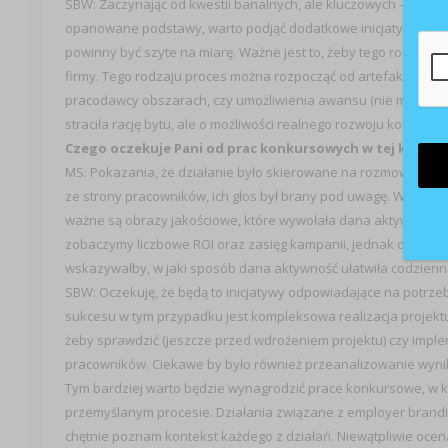
SBW: Zaczynając od kwestii banalnych, ale kluczowych – okazy
opanowane podstawy, warto podjąć dodatkowe inicjatywy. Jakie
powinny być szyte na miarę. Ważne jest to, żeby tego rodzaju k
firmy. Tego rodzaju proces można rozpocząć od artefaktów, 
pracodawcy obszarach, czy umożliwienia awansu (nie mówię tu o
straciła rację bytu, ale o możliwości realnego rozwoju kompetenc
Czego oczekuje Pani od prac konkursowych w tej kategor
MS: Pokazania, że działanie było skierowane na rozmowę z pra
ze strony pracowników, ich głos był brany pod uwagę. Warto po
ważne są obrazy jakościowe, które wywołała dana aktywność np.
zobaczymy liczbowe ROI oraz zasięg kampanii, jednak od prac 
wskazywałby, w jaki sposób dana aktywność ułatwiła codzienną
SBW: Oczekuję, że będą to inicjatywy odpowiadające na potrze
sukcesu w tym przypadku jest kompleksowa realizacja projektu. L
żeby sprawdzić (jeszcze przed wdrożeniem projektu) czy impl
pracowników. Ciekawe by było również przeanalizowanie wynikó
Tym bardziej warto będzie wynagrodzić prace konkursowe, w któ
przemyślanym procesie. Działania związane z employer brand
chętnie poznam kontekst każdego z działań. Niewątpliwie ocena