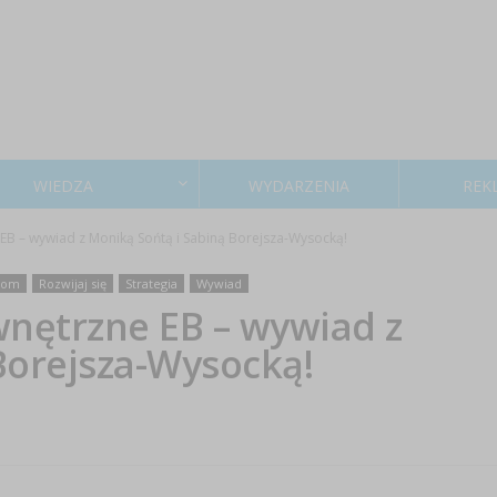
WIEDZA
WYDARZENIA
REK
EB – wywiad z Moniką Sońtą i Sabiną Borejsza-Wysocką!
oom
Rozwijaj się
Strategia
Wywiad
wnętrzne EB – wywiad z
Borejsza-Wysocką!