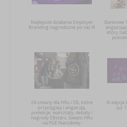
Najlepsze działania Employer
Bankowe T
Branding nagrodzone po raz X!
angażując
który zad
pokole
24 zmiany dla HRu i EB, które
XI edycja
przyciągają i angażują,
już 1
prelekcje, warsztaty, debaty i
nagrody EBstars. Święto HRu
na PGE Narodowy.