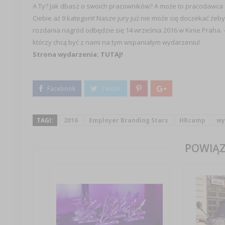
A Ty? Jak dbasz o swoich pracowników? A może to pracodawca 
Ciebie aż 9 kategorii! Nasze jury już nie może się doczekać żeb
rozdania nagród odbędzie się 14 września 2016 w Kinie Praha. 
którzy chcą być z nami na tym wspaniałym wydarzeniu!
Strona wydarzenia:
TUTAJ!
TAGI:
2016
Employer Branding Stars
HRcamp
wy
POWIĄZ