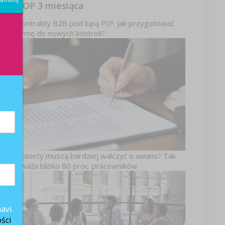
TOP 3 miesiąca
Kontrakty B2B pod lupą PIP. Jak przygotować
firmę do nowych kontroli?
a
Kobiety muszą bardziej walczyć o awans? Tak
uważa blisko 80 proc. pracowników
avi.
ści