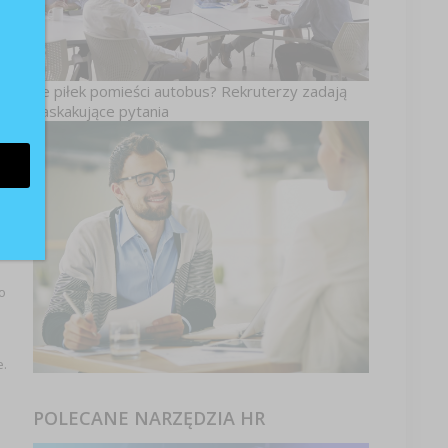
Ile piłek pomieści autobus? Rekruterzy zadają
m
zaskakujące pytania
i
o
e.
POLECANE NARZĘDZIA HR