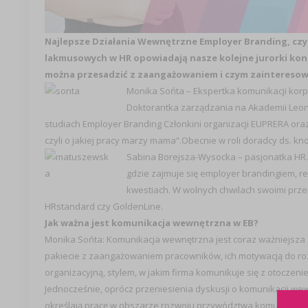
Najlepsze Działania Wewnętrzne Employer Branding, czyl
lakmusowych w HR opowiadają nasze kolejne jurorki kon
można przesadzić z zaangażowaniem i czym zainteresować
Monika Sońta – Ekspertka komunikacji kor
Doktorantka zarządzania na Akademii Le
studiach Employer Branding Członkini organizacji EUPRERA ora
czyli o jakiej pracy marzy mama”.Obecnie w roli doradcy ds. k
Sabina Borejsza-Wysocka – pasjonatka HR. O
gdzie zajmuje się employer brandingiem, rek
kwestiach. W wolnych chwilach swoimi przem
HRstandard czy GoldenLine.
Jak ważna jest komunikacja wewnętrzna w EB?
Monika Sońta: Komunikacja wewnętrzna jest coraz ważniejsza d
pakiecie z zaangażowaniem pracowników, ich motywacją do rozwo
organizacyjną, stylem, w jakim firma komunikuje się z otoczen
Jednocześnie, oprócz przeniesienia dyskusji o komunikacji wew
określają pracę w obszarze rozwoju przywództwa komunikacyj