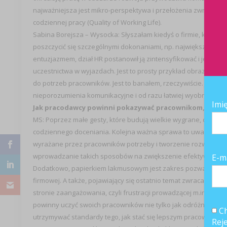
najważniejsza jest mikro-perspektywa i przełożenia zwrócenia
codziennej pracy (Quality of Working Life).
Sabina Borejsza – Wysocka: Słyszałam kiedyś o firmie, która cy
poszczycić się szczególnymi dokonaniami, np. największą sprze
entuzjazmem, dział HR postanowił ją zintensyfikować i jeszcze 
uczestnictwa w wyjazdach. Jest to prosty przykład obrazujący t
do potrzeb pracowników. Jest to banałem, rzeczywiście. Jedna
nieporozumienia komunikacyjne i od razu łatwiej wyobrazić sob
Imi
Jak pracodawcy powinni pokazywać pracownikom, że są d
MS: Poprzez małe gesty, które budują wielkie wygrane, czyli udz
codziennego doceniania. Kolejna ważna sprawa to uważność, zw
wyrażane przez pracowników potrzeby i tworzenie rozwiązań fi
wprowadzanie takich sposobów na zwiększenie efektywności in
E-m
Dodatkowo, papierkiem lakmusowym jest zakres pozwalania na
firmowej. A także, pojawiający się ostatnio temat zwracania 
stronie zaangażowania, czyli frustracji prowadzącej m.in. do
powinny uczyć swoich pracowników nie tylko jak odróżniać ni
Ch
utrzymywać standardy tego, jak stać się lepszym pracownikiem i 
Rej