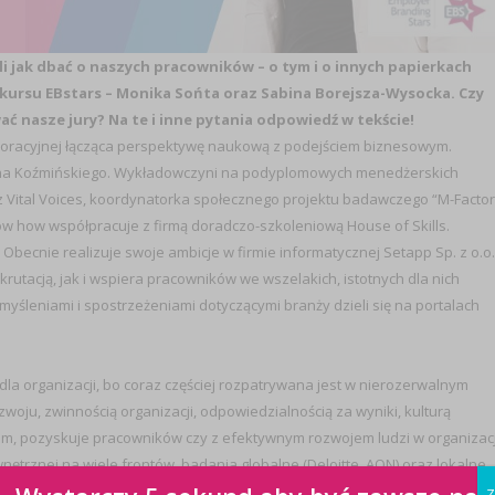
i jak dbać o naszych pracowników – o tym i o innych papierkach
kursu EBstars – Monika Sońta oraz Sabina Borejsza-Wysocka. Czy
 nasze jury? Na te i inne pytania odpowiedź w tekście!
poracyjnej łącząca perspektywę naukową z podejściem biznesowym.
ona Koźmińskiego. Wykładowczyni na podyplomowych menedżerskich
z Vital Voices, koordynatorka społecznego projektu badawczego “M-Factor
now how współpracuje z firmą doradczo-szkoleniową House of Skills.
becnie realizuje swoje ambicje w firmie informatycznej Setapp Sp. z o.o.
rutacją, jak i wspiera pracowników we wszelakich, istotnych dla nich
yśleniami i spostrzeżeniami dotyczącymi branży dzieli się na portalach
la organizacji, bo coraz częściej rozpatrywana jest w nierozerwalnym
ju, zwinnością organizacji, odpowiedzialnością za wyniki, kulturą
iem, pozyskuje pracowników czy z efektywnym rozwojem ludzi w organizacj
nętrznej na wiele frontów, badania globalne (Deloitte, AON) oraz lokalne
nego jako jedno z ważniejszych wyzwań w czasach VUCA. Dla mnie
Z