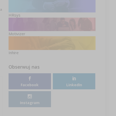
la
HRsys
Motivizer
Inhire
Obserwuj nas
Facebook
LinkedIn
Instagram