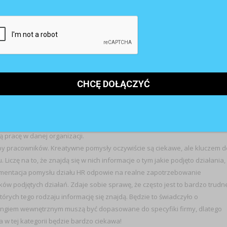
wanie szacunku i zaufania. Zawsze się sprawdza. Jak już mamy
 konkretnie? Trudno powiedzieć, bo wszelkie tego rodzaju działania
omunikat był wysyłany i wzmacniany przy każdej okazji. To tworzy klimat
benefitów, wsparcia pracowników w dodatkowych, niewymaganych od
 hierarchii stanowisk, która w dzisiejszym świecie w przypadku wielu fir
ji).
ii?
cownikami, wsłuchiwanie się w ich oczekiwania, a w przypadku aktywnośc
kazać mierzalne rezultaty i potraktować sukces ilościowo, ale równie
 jakie emocje pojawiły się w organizacji. Jednym zdaniem: tak, chętnie
konkursowych w tej kategorii oczekiwałabym opisu czy obrazu, który
 pracę w danej organizacji.
by pracowników. Kreatywne pomysły oczywiście są ciekawe, ale kluczem d
iczę na to, że znajdą się w nich informacje o tym jakie podjęto działania,
ementacja pomysłu działu HR odpowie na realne zapotrzebowanie
w podjętych działań. Zdaje sobie sprawę, że często jest to bardzo trudn
rych tego rodzaju informację się znajdą. Będzie to świadczyło o
ingiem wewnętrznym muszą być dopasowane do specyfiki firmy, dlatego
 w tej kategorii będzie bardzo ciekawa!