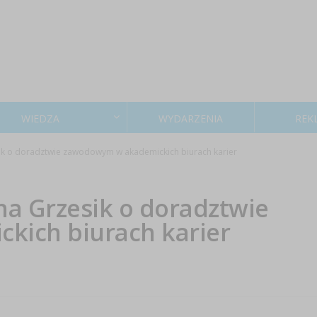
WIEDZA
WYDARZENIA
REK
ik o doradztwie zawodowym w akademickich biurach karier
a Grzesik o doradztwie
ich biurach karier