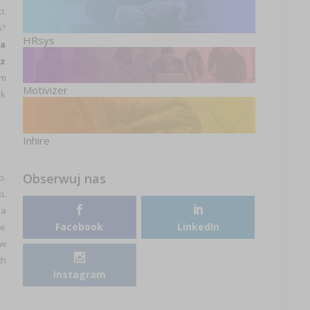
i.
a?
HRsys
ła
 z
ym
Motivizer
ak
Inhire
Obserwuj nas
o.
i.
na
Facebook
LinkedIn
je
 w
ch
Instagram