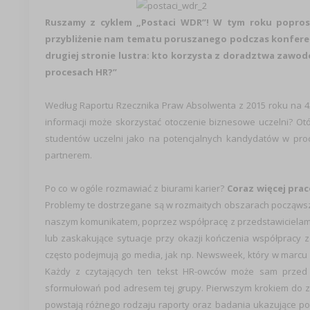
Ruszamy z cyklem „Postaci WDR”! W tym roku poprosi
przybliżenie nam tematu poruszanego podczas konferencj
drugiej stronie lustra: kto korzysta z doradztwa zawod
procesach HR?”
Według Raportu Rzecznika Praw Absolwenta z 2015 roku na 428 
informacji może skorzystać otoczenie biznesowe uczelni? Otó
studentów uczelni jako na potencjalnych kandydatów w proc
partnerem.
Po co w ogóle rozmawiać z biurami karier?
Coraz więcej pra
Problemy te dostrzegane są w rozmaitych obszarach począwszy 
naszym komunikatem, poprzez współpracę z przedstawicielami 
lub zaskakujące sytuacje przy okazji kończenia współpracy z
często podejmują go media, jak np. Newsweek, który w marcu 
Każdy z czytających ten tekst HR-owców może sam przed 
sformułowań pod adresem tej grupy. Pierwszym krokiem do zmia
powstają różnego rodzaju raporty oraz badania ukazujące pot