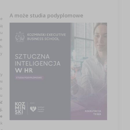
A może studia podyplomowe
że
ją
pu
je
ch
my
cy
mi
go
su
ść
j,
je
sk