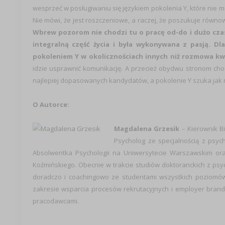
wesprzeć w posługiwaniu się językiem pokolenia Y, które nie mów
Nie mówi, że jest roszczeniowe, a raczej, że poszukuje równ
Wbrew pozorom nie chodzi tu o pracę od-do i dużo czasu
integralną część życia i była wykonywana z pasją. D
pokoleniem Y w okolicznościach innych niż rozmowa kwa
idzie usprawnić komunikację. A przecież obydwu stronom cho
najlepiej dopasowanych kandydatów, a pokolenie Y szuka ja
O Autorce:
Magdalena Grzesik
– Kierownik B
Psycholog ze specjalnością z psycho
Absolwentka Psychologii na Uniwersytecie Warszawskim or
Koźmińskiego. Obecnie w trakcie studiów doktoranckich z psyc
doradczo i coachingowo ze studentami wszystkich poziomów k
zakresie wsparcia procesów rekrutacyjnych i employer brandi
pracodawcami.