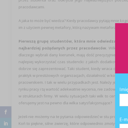
przez studenta oraz odkrycia jego najważniejszych potrze
pracodawcami.
A jaka to może być wiedza? Kiedy pracodawcy pytają mnie ko
im z użyciem pewnej metafory, którą nazywam metaforą zwierz
Pierwszą grupę studentów, która mnie odwiedza nazywa
najbardziej pożądanych przez pracodawców.
Wilki trafi
dlaczego wybrali dany kierunek, mają dość precyzyjnie okre
najlepiej wykorzystać czas studencki: z jakich dodatkowych akt
dobrze się zaprezentować. Taki student, kiedy wraca do mnie 
praktyk w prestiżowych organizacjach, działalność w kole na
pracownikiem. I tak w wielu przypadkach jest. Należy jednak p
Imi
rynku pracy i tą wartość adekwatnie wycenia, nie zadowala si
w strukturach firmy. W wielu sytuacjach taki wilk to cenny na
oferujemy jest na pewno dla wilka satysfakcjonujące?
Jeżeli nie możemy na te pytania odpowiedzieć w stu procenta
E-m
Koń to piękne, silne zwierzę, które odpowiednio zmotywowan