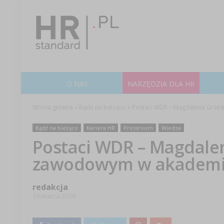
O NAS
NARZĘDZIA DLA HR
Strona główna
»
Bądź na bieżąco
»
Postaci WDR – Magdalena Grzes
Bądź na bieżąco
Kariera HR
Pressroom
Wiedza
Postaci WDR – Magdalen
zawodowym w akademick
redakcja
10 marca 2016