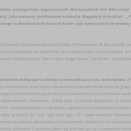
liśmy prelegentów tegorocznych Warszawskich Dni Rekrutacji
i. Jako pierwszy publikujemy artykuł p. Magaleny Grzesik pt.: „
owego w akademickich biurach karier i jak wykorzystać tę wiedzę
polskich uczelniach wyższych działa 340 biur karier. W jaki sposób z t
ż jeżeli spojrzymy na daną firmę czy instytucję jako na pracodawcę, a 
esach rekrutacyjnych, biura karier mogą okazać się bardzo potrzebn
codawców deklaruje trudności w komunikacji z tzw. pokoleniem „Y
od rekrutacji i znalezienia odpowiednich kanałów dotarcia do tej grupy
tego pokolenia kiedy są już naszymi pracownikami, aż po rozmaite trud
 takim młodym człowiekiem. Temat staje się na tyle popularny, że bard
2015 nazwał pokolenie Y najbardziej egoistycznym pokoleniem tysiącleci
sobą przyznać ile razy użył tego typu lub nawet bardziej dosadny
ny tej patowej sytuacji jest jej zrozumienie. Dlatego też na rynku pra
rzeby pokolenia Y, wartości jakimi się ono kieruje czy oczekiwania wob