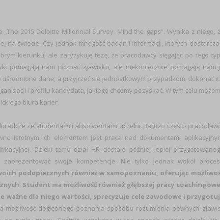
 „The 2015 Deloitte Millennial Survey. Mind the gaps”. Wynika z niego, 
zej na świecie. Czy jednak mnogość badań i informacji, których dostarcza
brym kierunku, ale zaryzykuję tezę, że pracodawcy sięgając po tego ty
styki pomagają nam poznać zjawisko, ale niekoniecznie pomagają nam 
po uśrednione dane, a przyjrzeć się jednostkowym przypadkom, dokonać i
ganizacji i profilu kandydata, jakiego chcemy pozyskać. W tym celu może
ckiego biura karier.
doradcze ze studentami i absolwentami uczelni. Bardzo często pracodaw
ewno istotnym ich elementem jest praca nad dokumentami aplikacyjny
kacyjnej. Dzięki temu dział HR dostaje później lepiej przygotowane
b zaprezentować swoje kompetencje. Nie tylko jednak wokół proce
swoich podopiecznych również w samopoznaniu, oferując możliwo
nych. Student ma możliwość również głębszej pracy coachingowe
je ważne dla niego wartości, sprecyzuje cele zawodowe i przygotu
ą możliwość dogłębnego poznania sposobu rozumienia pewnych zjawi