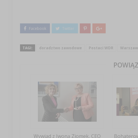
TAGI:
doradztwo zawodowe
Postaci WDR
Warszaws
POWIĄZ
Wywiad z Iwoną Ziomek, CEO
Bohatero