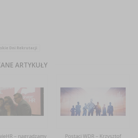
kie Dni Rekrutacji
ANE ARTYKUŁY
wieHR – nagradzamy
Postaci WDR – Krzysztof