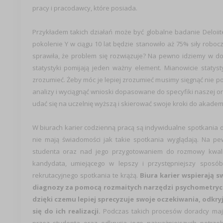
pracy i pracodawcy, które posiada.
Przykładem takich działań może być globalne badanie Deloiite
pokolenie Y w ciągu 10 lat będzie stanowiło aż 75% siły roboc
sprawiła, że problem się rozwiązuje? Na pewno idziemy w do
statystyki pomijają jeden ważny element. Mianowicie staty
zrozumieć. Żeby móc je lepiej zrozumieć musimy sięgnąć nie 
analizy i wyciągnąć wnioski dopasowane do specyfiki naszej or
udać się na uczelnię wyższą i skierować swoje kroki do akademi
W biurach karier codzienną pracą są indywidualne spotkania 
nie mają świadomości jak takie spotkania wyglądają. Na p
studenta oraz nad jego przygotowaniem do rozmowy kwalifi
kandydata, umiejącego w lepszy i przystępniejszy sposó
rekrutacyjnego spotkania te krążą.
Biura karier wspierają 
diagnozy za pomocą rozmaitych narzędzi psychometrycz
dzięki czemu lepiej sprecyzuje swoje oczekiwania, odkry
się do ich realizacji.
Podczas takich procesów doradcy maj