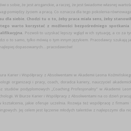
i o sobie, że jest aroganckie, a raczej, że jest świadome własnej wartośc
owagi pomiędzy życiem a pracą. Co oznacza dla tego pokolenia równowag
 dla siebie. Chodzi tu o to, żeby praca miała sens, żeby stanowi
latego warto korzystać z możliwości bezpośredniego spotkania
lifikacyjna.
Pozwoli to uzyskać lepszy wgląd w ich sytuację, a co za t
dzi o to samo, tylko mówią o tym innym językiem. Pracodawcy szukają j
k najlepiej dopasowanych… pracodawców!
iura Karier i Współpracy z Absolwentami w Akademii Leona Koźmińskieg
logii organizacji i pracy, coach, doradca kariery, nauczyciel akademick
az studiów podyplomowych „Coaching Profesjonalny” w Akademii Leo
hologii. W Biurze Karier i Współpracy z Absolwentami na co dzień pracu
ształcenia, jakie oferuje uczelnia. Rozwija też współpracę z firmami
ngowych. Jej celem jest łączenie młodych talentów z najlepszymi dla ni