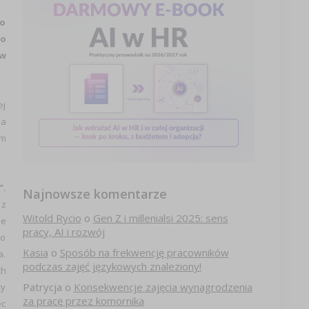
 o
Po
 w
ej
na
ym
”.
Najnowsze komentarze
 z
Witold Rycio
o
Gen Z i millenialsi 2025: sens
ne
pracy, AI i rozwój
zo
Kasia
o
Sposób na frekwencję pracowników
a.
podczas zajęć językowych znaleziony!
ch
Patrycja
o
Konsekwencje zajęcia wynagrodzenia
cy
za pracę przez komornika
ec