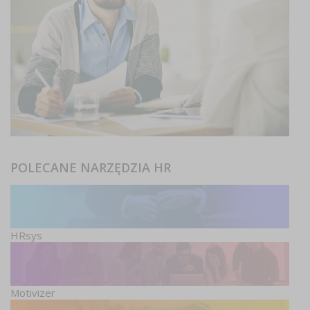
POLECANE NARZĘDZIA HR
HRsys
Motivizer