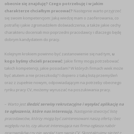
obecnie się znajduję? Czego potrzebuję i w jakim
charakterze chciałbym pracować?
Następnie warto przyjrzeć
się swoim kompetencjom: Jaką wiedzę mam o zaoferowania, co
potrafię i jakie zgromadziłem doświadczenia, a także jakie cechy
charakteru doceniali moi poprzedni pracodawcy i dlaczego będę
dobrym kandydatem do pracy.
Kolejnym krokiem powinno być zastanowienie się nad tym,
u
kogo byśmy chcieli pracować:
Jakie firmy mogą potrzebować
takich kompetencji, jakie posiadam? W których firmach wiek może
być atutem a nie przeszkodą? I dopiero z taką listą przemyśleń
oraz z zupełnie nowym, odpowiadającym na potrzeby obecnego
rynku pracy CV, możemy wyruszać na poszukiwania pracy.
–
Warto jest
śledzić serwisy rekrutacyjne i wysyłać aplikację na
te ogłoszenia, które nas interesują.
Następnie stworzyć listę
pracodawców, którzy mogą być zainteresowani naszą ofertą i bez
względu na to, czy akurat interesująca nas firma ogłasza nabór
pracowników czy nie, wysłać tam swoje CV. Skontaktujmy się też z