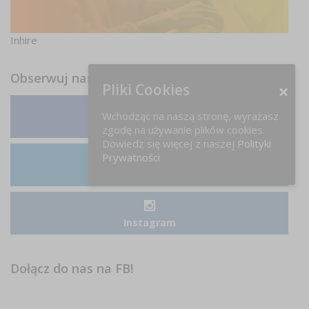
Inhire
Obserwuj nas
Pliki Cookies
Wchodząc na naszą stronę, wyrażasz
Facebook
zgodę na używanie plików cookies.
Dowiedz się więcej z naszej
Polityki
Prywatności
LinkedIn
Instagram
Dołącz do nas na FB!