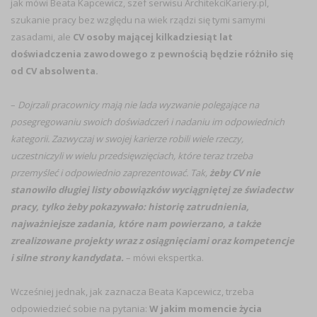
jak mówi Beata Kapcewicz, szef serwisu ArchitekciKariery.pl,
szukanie pracy bez względu na wiek rządzi się tymi samymi
zasadami, ale
CV osoby mającej kilkadziesiąt lat
doświadczenia zawodowego z pewnością będzie różniło się
od CV absolwenta.
–
Dojrzali pracownicy mają nie lada wyzwanie polegające na
posegregowaniu swoich doświadczeń i nadaniu im odpowiednich
kategorii. Zazwyczaj w swojej karierze robili wiele rzeczy,
uczestniczyli w wielu przedsięwzięciach, które teraz trzeba
przemyśleć i odpowiednio zaprezentować. Tak,
żeby CV nie
stanowiło długiej listy obowiązków wyciągniętej ze świadectw
pracy, tylko żeby pokazywało: historię zatrudnienia,
najważniejsze zadania, które nam powierzano, a także
zrealizowane projekty wraz z osiągnięciami oraz kompetencje
i silne strony kandydata.
– mówi ekspertka.
Wcześniej jednak, jak zaznacza Beata Kapcewicz, trzeba
odpowiedzieć sobie na pytania:
W jakim momencie życia