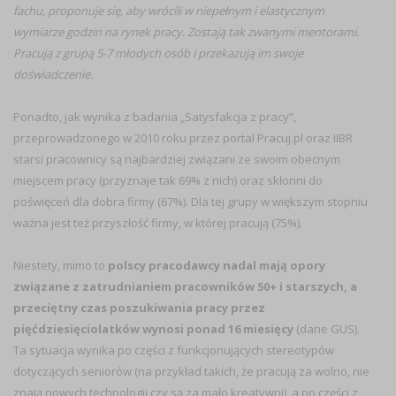
fachu, proponuje się, aby wrócili w niepełnym i elastycznym
wymiarze godzin na rynek pracy. Zostają tak zwanymi mentorami.
Pracują z grupą 5-7 młodych osób i przekazują im swoje
doświadczenie.
Ponadto, jak wynika z badania „Satysfakcja z pracy”,
przeprowadzonego w 2010 roku przez portal Pracuj.pl oraz IIBR
starsi pracownicy są najbardziej związani ze swoim obecnym
miejscem pracy (przyznaje tak 69% z nich) oraz skłonni do
poświęceń dla dobra firmy (67%). Dla tej grupy w większym stopniu
ważna jest też przyszłość firmy, w której pracują (75%).
Niestety, mimo to
polscy pracodawcy nadal mają opory
związane z zatrudnianiem pracowników 50+ i starszych, a
przeciętny czas poszukiwania pracy przez
pięćdziesięciolatków wynosi ponad 16 miesięcy
(dane GUS).
Ta sytuacja wynika po części z funkcjonujących stereotypów
dotyczących seniorów (na przykład takich, że pracują za wolno, nie
znają nowych technologii czy są za mało kreatywni), a po części z