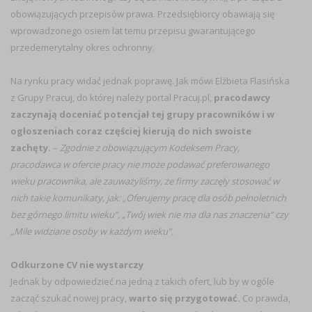
obowiązujących przepisów prawa. Przedsiębiorcy obawiają się
wprowadzonego osiem lat temu przepisu gwarantującego
przedemerytalny okres ochronny.
Na rynku pracy widać jednak poprawę. Jak mówi Elżbieta Flasińska
z Grupy Pracuj, do której należy portal Pracuj.pl,
pracodawcy
zaczynają doceniać potencjał tej grupy pracowników i w
ogłoszeniach coraz częściej kierują do nich swoiste
zachęty.
–
Zgodnie z obowiązującym Kodeksem Pracy,
pracodawca w ofercie pracy nie może podawać preferowanego
wieku pracownika, ale zauważyliśmy, że firmy zaczęły stosować w
nich takie komunikaty, jak: „Oferujemy pracę dla osób pełnoletnich
bez górnego limitu wieku”, „Twój wiek nie ma dla nas znaczenia” czy
„Mile widziane osoby w każdym wieku”.
Odkurzone CV nie wystarczy
Jednak by odpowiedzieć na jedną z takich ofert, lub by w ogóle
zacząć szukać nowej pracy,
warto się przygotować.
Co prawda,