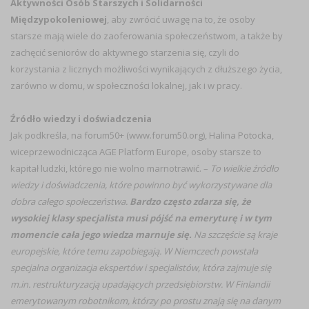
Aktywności Osób Starszych i Solidarności
Międzypokoleniowej
, aby zwrócić uwagę na to, że osoby
starsze mają wiele do zaoferowania społeczeństwom, a także by
zachęcić seniorów do aktywnego starzenia się, czyli do
korzystania z licznych możliwości wynikających z dłuższego życia,
zarówno w domu, w społeczności lokalnej, jak i w pracy.
Źródło wiedzy i doświadczenia
Jak podkreśla, na forum50+ (www.forum50.org), Halina Potocka,
wiceprzewodnicząca AGE Platform Europe, osoby starsze to
kapitał ludzki, którego nie wolno marnotrawić. –
To wielkie źródło
wiedzy i doświadczenia, które powinno być wykorzystywane dla
dobra całego społeczeństwa.
Bardzo często zdarza się, że
wysokiej klasy specjalista musi pójść na emeryturę i w tym
momencie cała jego wiedza marnuje się.
Na szczęście są kraje
europejskie, które temu zapobiegają. W Niemczech powstała
specjalna organizacja ekspertów i specjalistów, która zajmuje się
m.in. restrukturyzacją upadających przedsiębiorstw. W Finlandii
emerytowanym robotnikom, którzy po prostu znają się na danym