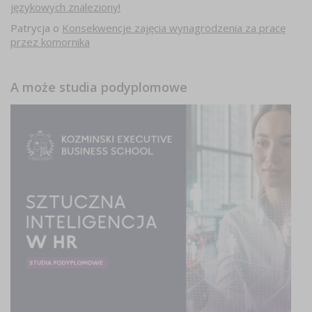
językowych znaleziony!
Patrycja
o
Konsekwencje zajęcia wynagrodzenia za pracę
przez komornika
A może studia podyplomowe