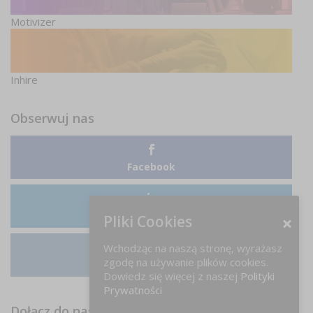
Motivizer
Inhire
Obserwuj nas
Facebook
LinkedIn
Pliki Cookies
Wchodząc na naszą stronę, wyrażasz
zgodę na używanie plików cookies.
Instagram
Dowiedz się więcej z naszej
Polityki
Prywatności
Dołącz do nas na FB!