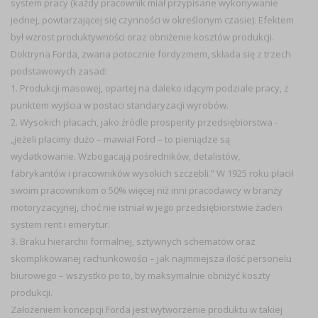
system pracy (każdy pracownik miał przypisane wykonywanie
jednej, powtarzającej się czynności w określonym czasie). Efektem
był wzrost produktywności oraz obniżenie kosztów produkcji.
Doktryna Forda, zwana potocznie fordyzmem, składa się z trzech
podstawowych zasad:
1. Produkcji masowej, opartej na daleko idącym podziale pracy, z
punktem wyjścia w postaci standaryzacji wyrobów.
2. Wysokich płacach, jako źródle prosperity przedsiębiorstwa -
„jeżeli płacimy dużo – mawiał Ford – to pieniądze są
wydatkowanie. Wzbogacają pośredników, detalistów,
fabrykantów i pracowników wysokich szczebli.” W 1925 roku płacił
swoim pracownikom o 50% więcej niż inni pracodawcy w branży
motoryzacyjnej, choć nie istniał w jego przedsiębiorstwie żaden
system rent i emerytur.
3. Braku hierarchii formalnej, sztywnych schematów oraz
skomplikowanej rachunkowości – jak najmniejsza ilość personelu
biurowego – wszystko po to, by maksymalnie obniżyć koszty
produkcji.
Założeniem koncepcji Forda jest wytworzenie produktu w takiej