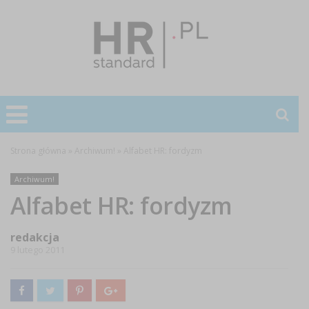
Strona główna
»
Archiwum!
»
Alfabet HR: fordyzm
Archiwum!
Alfabet HR: fordyzm
redakcja
9 lutego 2011