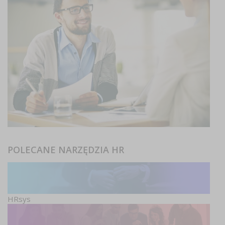
POLECANE NARZĘDZIA HR
HRsys