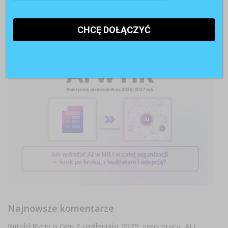
Najnowsze komentarze
Witold Rycio
o
Gen Z i millenialsi 2025: sens pracy, AI i