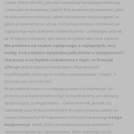
Ciebie. Warto określić, jaki staż zawodowy kandydata interesuje
Ciebie jako pracodawcę, z jakich firm powinien się wywodzić, jakie
studia powinien skończyć, jakimi narzędziami się posługiwać, w
jakich projektach brać udział. Oczywiście możemy oczekiwać jak
najlepszego wykształcenia i doświadczenia – pamiętajmy jednak,
że im więcej oczkujemy, tym więcej przyjdzie nam za to zapłacić.
Nie powinno się szukać najlepszego z najlepszych, lecz
osoby, która będzie optymalna jeśli chodzi o umiejętności i
styl pracy oraz będzie zadowolona z tego, co firma jej
oferuje
. Jeśli przyjmiesz kandydata o zbyt wysokich
kwalifikacjach, może się on szybko zdemotywować i odejść. A
przecież nie o to Ci chodzi.
W tym właśnie miejscu następują pytania o kompetencje, bo
przecież pracownik powinien być: komunikatywny, proaktywny,
dyspozycyjny, zaangażowany… Generalnie tak. Jednak czy
naprawdę są to kryteria niezbędne do wykonywania zadań na
danym stanowisku? W odpowiedzi na to pytanie pomaga
księga
kompetencji.
Każdy dobry konsultant posiada dokument z
opisem kompetencji i zachowaniami, które wskazują na ich