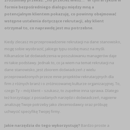
zrozumiały przekaz: „no przecież wiesz…” W tym artykule w
formie bezpośredniego dialogu między mną a
potencjalnym klientem pokazuję, co powinny obejmować
wstępne ustalenia dotyczące rekrutacji, aby klient
otrzymał to, co naprawdę jest mu potrzebne.
Kiedy zlecasz mi przeprowadzenie rekrutacji na dane stanowisko,
mogę sobie wyobrazić, jakiego typu osobę masz na myśli.
Kilkanaście lat doświadczenia w poszukiwaniu managerów daje
mi takie podstawy. Jednak to, co ja wiem na temat rekrutacji na
dane stanowisko, jest zbiorem doświadczeń z wielu
przeprowadzonych przeze mnie projektów rekrutacyjnych dla
firm z różnych branż i o zróżnicowanej kulturze organizacyjnej. To,
czego Ty – mój klient – szukasz, to zupełnie inna sprawa. Dlatego
też korzystając z posiadanych narzędzi i doświadczeń, najpierw
analizuję Twoje potrzeby jako zleceniodawcy oraz próbuję
uchwycić specyfikę Twojej firmy.
Jakie narzędzia do tego wykorzystuję?
Bardzo proste a