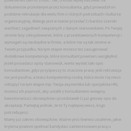
powinieneś sam to zrobić. Tak, chociaż lepiej bazować na
dokumencie przesłanym przez konsultanta, gdyż prowadził on
podobne rekrutacje dla wielu firm o różnych potrzebach i kulturze
organizacyjnej, dlatego jest w stanie przesłać Ci bardzo szeroki
wachlarz zagadnień związanych z danym stanowiskiem. Po Twojej
stronie leży zdecydowanie, które z przedstawionych kompetencji i
wymagań są niezbędne w firmie, a które nie są tak istotne w
Twoim przypadku. Na tym etapie możesz też zasugerować
dodatkowe kompetencje, które konsultant powinien uwzględnić.
Jeżeli posiadasz opisy stanowisk, warto wysłać taki opis
konsultantowi, gdyż przyśpieszy to znacznie pracę. Jeśli rekrutacja
nie jest poufna, a masz kompetentną osobę, która może Cię nieco
odciążyć na tym etapie (np. Twoja asystentka lub specjalista HR),
możesz ich poprosić, aby ustalili z konsultantem wstępny
kwestionariusz obowiązków i przedstawili Ci już gotowy opis do
akceptacji. Pamiętaj jednak, że to Ty najlepiej wiesz, kogo
potrzebujesz.
Mamy już zakres obowiązków. Ważne jest również ustalenie, jakie
kryteria powinni spełniać kandydaci zainteresowani pracą u