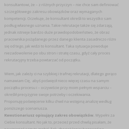
konsultantowi, że – z różnych przyczyn – nie chce sam definiować
szczegółowego zakresu obowiązków oraz wymaganych
kompetencji. Oczekuje, że konsultant określi to wszystko sam
podług własnego uznania. Takie rekrutacje także się zdarzają,
jednak istnieje bardzo duże prawdopodobieństwo, że obraz
pracownika pożądanego przez danego klienta zasadniczo różni
się od tego, jak widzi to konsultant. Taka sytuacja powoduje
niezadowolenie po obu stron i stratę czasu, gdyż cały proces
rekrutacyjny trzeba powtarzać od początku.
Wiem, jak zależy ci na szybkiej i trafnej rekrutacji, dlatego gorąco
namawiam Cię, abyś poświęcił nieco więcej czasu na samym
początku procesu i – oczywiście przy moim pełnym wsparciu –
określił precyzyjnie swoje potrzeby i oczekiwania.
Proponuję poświęcenie kilku chwil na wstępną analizę według
poniższego scenariusza.
Kwestionariusz opisujący zakres obowiązków.
Wypełni za
Ciebie konsultant. No jak to, przecież przed chwilą pisałam, że