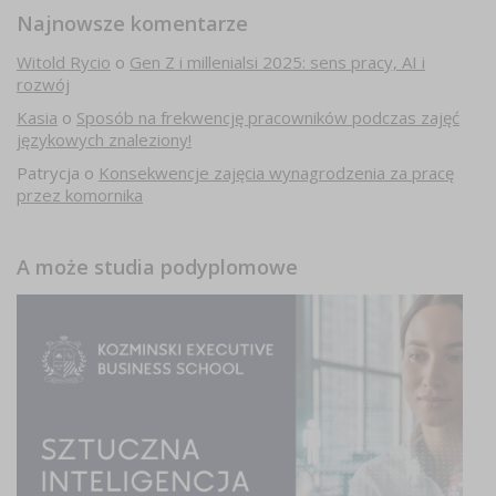
Najnowsze komentarze
Witold Rycio
o
Gen Z i millenialsi 2025: sens pracy, AI i
rozwój
Kasia
o
Sposób na frekwencję pracowników podczas zajęć
językowych znaleziony!
Patrycja
o
Konsekwencje zajęcia wynagrodzenia za pracę
przez komornika
A może studia podyplomowe