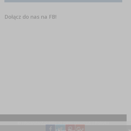
Dołącz do nas na FB!
© HRstandard.pl 2024, All rights reserved. |
Polityka
prywatności
Share This