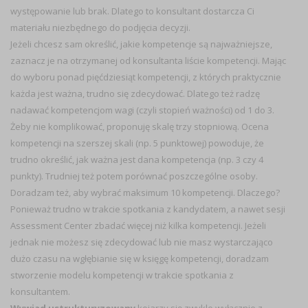
występowanie lub brak. Dlatego to konsultant dostarcza Ci
materiału niezbędnego do podjęcia decyzji.
Jeżeli chcesz sam określić, jakie kompetencje są najważniejsze,
zaznacz je na otrzymanej od konsultanta liście kompetencji. Mając
do wyboru ponad pięćdziesiąt kompetencji, z których praktycznie
każda jest ważna, trudno się zdecydować. Dlatego też radzę
nadawać kompetencjom wagi (czyli stopień ważności) od 1 do 3.
Żeby nie komplikować, proponuję skalę trzy stopniową. Ocena
kompetencji na szerszej skali (np. 5 punktowej) powoduje, że
trudno określić, jak ważna jest dana kompetencja (np. 3 czy 4
punkty). Trudniej też potem porównać poszczególne osoby.
Doradzam też, aby wybrać maksimum 10 kompetencji. Dlaczego?
Ponieważ trudno w trakcie spotkania z kandydatem, a nawet sesji
Assessment Center zbadać więcej niż kilka kompetencji. Jeżeli
jednak nie możesz się zdecydować lub nie masz wystarczająco
dużo czasu na wgłębianie się w księgę kompetencji, doradzam
stworzenie modelu kompetencji w trakcie spotkania z
konsultantem.