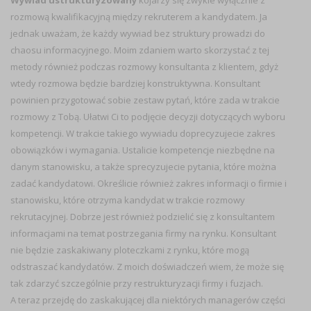
Wywiad ustrukturyzowany
kojarzy się zwykle wyłącznie z
rozmową kwalifikacyjną między rekruterem a kandydatem. Ja
jednak uważam, że każdy wywiad bez struktury prowadzi do
chaosu informacyjnego. Moim zdaniem warto skorzystać z tej
metody również podczas rozmowy konsultanta z klientem, gdyż
wtedy rozmowa będzie bardziej konstruktywna. Konsultant
powinien przygotować sobie zestaw pytań, które zada w trakcie
rozmowy z Tobą. Ułatwi Ci to podjęcie decyzji dotyczących wyboru
kompetencji. W trakcie takiego wywiadu doprecyzujecie zakres
obowiązków i wymagania. Ustalicie kompetencje niezbędne na
danym stanowisku, a także sprecyzujecie pytania, które można
zadać kandydatowi. Określicie również zakres informacji o firmie i
stanowisku, które otrzyma kandydat w trakcie rozmowy
rekrutacyjnej. Dobrze jest również podzielić się z konsultantem
informacjami na temat postrzegania firmy na rynku. Konsultant
nie będzie zaskakiwany ploteczkami z rynku, które mogą
odstraszać kandydatów. Z moich doświadczeń wiem, że może się
tak zdarzyć szczególnie przy restrukturyzacji firmy i fuzjach.
A teraz przejdę do zaskakującej dla niektórych managerów części