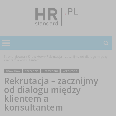
Strona główna
»
Know How
»
Rekrutacja – zacznijmy od dialogu między
klientem a konsultantem
Know How
Narzędzia
Pressroom
Rekrutacja
Rekrutacja – zacznijmy
od dialogu między
klientem a
konsultantem