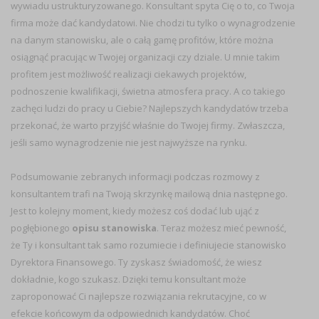
wywiadu ustrukturyzowanego. Konsultant spyta Cię o to, co Twoja
firma może dać kandydatowi. Nie chodzi tu tylko o wynagrodzenie
na danym stanowisku, ale o całą gamę profitów, które można
osiągnąć pracując w Twojej organizacji czy dziale. U mnie takim
profitem jest możliwość realizacji ciekawych projektów,
podnoszenie kwalifikacji, świetna atmosfera pracy. A co takiego
zachęci ludzi do pracy u Ciebie? Najlepszych kandydatów trzeba
przekonać, że warto przyjść właśnie do Twojej firmy. Zwłaszcza,
jeśli samo wynagrodzenie nie jest najwyższe na rynku.
Podsumowanie zebranych informacji podczas rozmowy z
konsultantem trafi na Twoją skrzynkę mailową dnia następnego.
Jest to kolejny moment, kiedy możesz coś dodać lub ująć z
pogłębionego
opisu stanowiska
. Teraz możesz mieć pewność,
że Ty i konsultant tak samo rozumiecie i definiujecie stanowisko
Dyrektora Finansowego. Ty zyskasz świadomość, że wiesz
dokładnie, kogo szukasz. Dzięki temu konsultant może
zaproponować Ci najlepsze rozwiązania rekrutacyjne, co w
efekcie końcowym da odpowiednich kandydatów. Choć