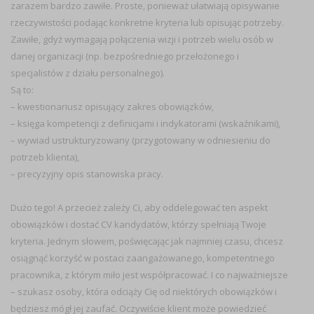
zarazem bardzo zawiłe. Proste, ponieważ ułatwiają opisywanie
rzeczywistości podając konkretne kryteria lub opisując potrzeby.
Zawiłe, gdyż wymagają połączenia wizji i potrzeb wielu osób w
danej organizacji (np. bezpośredniego przełożonego i
specjalistów z działu personalnego).
Są to:
– kwestionariusz opisujący zakres obowiązków,
– księga kompetencji z definicjami i indykatorami (wskaźnikami),
– wywiad ustrukturyzowany (przygotowany w odniesieniu do
potrzeb klienta),
– precyzyjny opis stanowiska pracy.
Dużo tego! A przecież zależy Ci, aby oddelegować ten aspekt
obowiązków i dostać CV kandydatów, którzy spełniają Twoje
kryteria. Jednym słowem, poświęcając jak najmniej czasu, chcesz
osiągnąć korzyść w postaci zaangażowanego, kompetentnego
pracownika, z którym miło jest współpracować. I co najważniejsze
– szukasz osoby, która odciąży Cię od niektórych obowiązków i
będziesz mógł jej zaufać. Oczywiście klient może powiedzieć