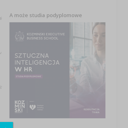
A może studia podyplomowe
6
u
;