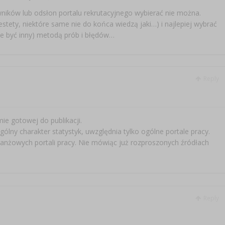
owników lub odsłon portalu rekrutacyjnego wybierać nie można.
estety, niektóre same nie do końca wiedzą jaki…) i najlepiej wybrać
że być inny) metodą prób i błędów…
Reply
ie gotowej do publikacji.
lny charakter statystyk, uwzględnia tylko ogólne portale pracy.
anżowych portali pracy. Nie mówiąc już rozproszonych źródłach
Reply