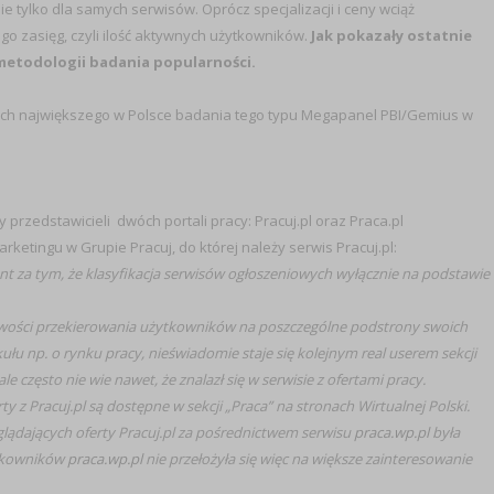
 tylko dla samych serwisów. Oprócz specjalizacji i ceny wciąż
o zasięg, czyli ilość aktywnych użytkowników.
Jak pokazały ostatnie
d metodologii badania popularności.
mach największego w Polsce badania tego typu Megapanel PBI/Gemius w
przedstawicieli dwóch portali pracy: Pracuj.pl oraz Praca.pl
ketingu w Grupie Pracuj, do której należy serwis Pracuj.pl:
t za tym, że klasyfikacja serwisów ogłoszeniowych wyłącznie na podstawie
żliwości przekierowania użytkowników na poszczególne podstrony swoich
ykułu np. o rynku pracy, nieświadomie staje się kolejnym
real userem sekcji
e często nie wie nawet, że znalazł się w serwisie z ofertami pracy.
ty z Pracuj.pl są dostępne w sekcji „Praca” na stronach Wirtualnej Polski.
lądających oferty Pracuj.pl za pośrednictwem serwisu
praca.wp.pl
była
ytkowników
praca.wp.pl
nie przełożyła się więc na większe zainteresowanie