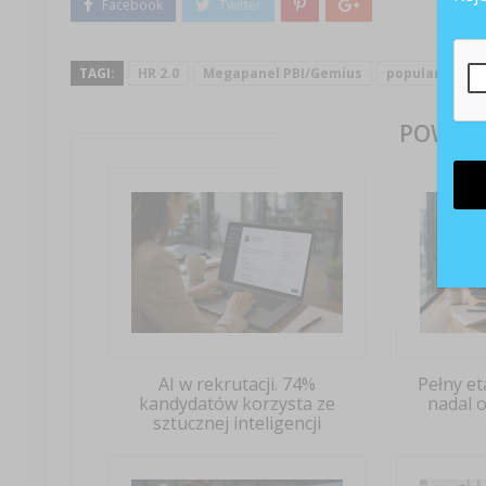
TAGI:
HR 2.0
Megapanel PBI/Gemius
popularność po
POWIĄZ
AI w rekrutacji. 74%
Pełny et
kandydatów korzysta ze
nadal 
sztucznej inteligencji