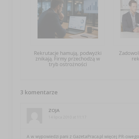
Rekrutacje hamują, podwyżki
Zadowol
znikają. Firmy przechodzą w
rek
tryb ostrożności
3 komentarze
ZOJA
14 lipca 2010 at 11:17
A w wypowiedzi pani z GazetaPraca.pl więcej PR-owego b