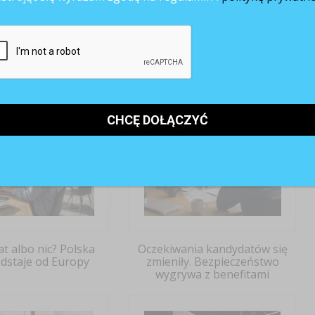
rtali pracy
portale pracy
Rekrutacja
rekrutacja online
ANE ARTYKUŁY
at albo nic? Polska
Oczekiwania kandydatów się
odstaje od Europy
zmieniły. Bezpieczeństwo
wygrywa z benefitami