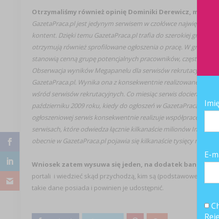
Otrzymaliśmy również opinię Dominiki Derewicz, menadże
GazetaPraca.pl jest jedynym serwisem w czołówce największych 
kontent. Dzięki temu GazetaPraca.pl trafia do szerokiej grupy 
otrzymują również sprofilowane ogłoszenia o pracę. W grupie tej 
stanowią cenną grupę potencjalnych pracowników, często posz
Obserwacja wyników Megapanelu dla serwisów rekrutacyjnych w Po
GazetaPraca.pl. Wynika ona z konsekwentnie realizowanej strategi
wśród serwisów rekrutacyjnych. Co miesiąc serwis dociera śred
Imi
październiku 2009 roku, kiedy do ogłoszeń w GazetaPraca.pl mi
ogłoszeniowej serwis konsekwentnie realizuje współpracę z part
serwisach, które odwiedza łącznie kilkanaście milionów Interna
obecnie w GazetaPraca.pl pojawia się kilkanaście tysięcy nowych 
E-m
Wniosek zatem wysuwa się jeden, na dodatek banalny, a
portali i wiedzieć skąd przychodzą, kim są (podstawowe dane d
takie dane posiada i powinien je udostępnić.
Ch
Rej