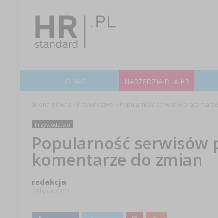
O NAS
NARZĘDZIA DLA HR
Strona główna
»
Przywództwo
»
Popularność serwisów pracy marze
Przywództwo
Popularność serwisów p
komentarze do zmian
redakcja
14 lipca 2010