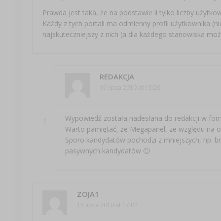
Prawda jest taka, że na podstawie li tylko liczby użytk
Każdy z tych portali ma odmienny profil użytkownika (ni
najskuteczniejszy z nich (a dla każdego stanowiska mo
REDAKCJA
15 lipca 2010 at 15:26
Wypowiedź została nadesłana do redakcji w form
Warto pamiętać, że Megapanel, ze względu na ogó
Sporo kandydatów pochodzi z mniejszych, np. br
pasywnych kandydatów 🙂
ZOJA1
15 lipca 2010 at 17:04