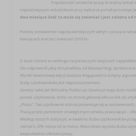
Popularność serwisów pracy to ważny temat nie
najważniejszym wskaźnikiem przy wyborze portali pozostaje jeg
dwa miesiące ilość ta może się zmieniać i jest zależna o
Poniżej zestawienie najpopularniejszych witryn z pracą w ra
miesiącach marzec i kwiecień 2010 br:
O duże różnice w rankingu na pierwszych miejscach zapytaliśmy 
Oto odpowiedź jaką otrzymaliśmy od Macieja Nogi, dyrektora mar
Wyniki kwietniowej edycji badania Megapanel to kolejny argumen
liczby użytkowników jest nieporozumieniem.
Serwisy takie jak Wirtualna Polska czy Gazeta.pl mają duże mo
portali. Użytkownik, który na stronie głównej klika w link do art
„Praca”. Taki użytkownik dobrze prezentuje się w zestawieniach, al
Pracuj.pl jest partnerem strategicznym serwisu
praca.wp.pl
– ofer
Według naszych statystyk, w kwietniu liczba użytkowników przeg
niemal o 20% niższa niż w marcu. Rekordowo wysoka liczba uż
bezpośrednio ofertami pracy.