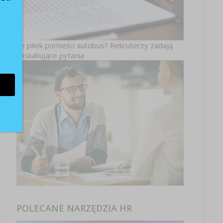
Ile piłek pomieści autobus? Rekruterzy zadają
zaskakujące pytania
POLECANE NARZĘDZIA HR