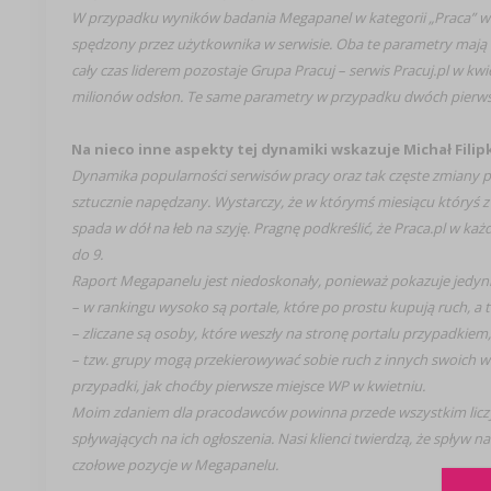
W przypadku wyników badania Megapanel w kategorii „Praca” war
spędzony przez użytkownika w serwisie. Oba te parametry mają b
cały czas liderem pozostaje Grupa Pracuj – serwis Pracuj.pl w kw
milionów odsłon. Te same parametry w przypadku dwóch pierws
Na nieco inne aspekty tej dynamiki wskazuje Michał Filipk
Dynamika popularności serwisów pracy oraz tak częste zmiany po
sztucznie napędzany. Wystarczy, że w którymś miesiącu któryś z po
spada w dół na łeb na szyję. Pragnę podkreślić, że Praca.pl w 
do 9.
Raport Megapanelu jest niedoskonały, ponieważ pokazuje jedynie
– w rankingu wysoko są portale, które po prostu kupują ruch, a 
– zliczane są osoby, które weszły na stronę portalu przypadkiem, 
– tzw. grupy mogą przekierowywać sobie ruch z innych swoich wit
przypadki, jak choćby pierwsze miejsce WP w kwietniu.
Moim zdaniem dla pracodawców powinna przede wszystkim liczyć s
spływających na ich ogłoszenia. Nasi klienci twierdzą, że spływ na
czołowe pozycje w Megapanelu.