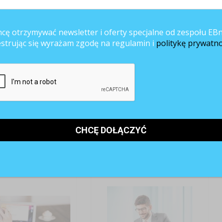
ANE ARTYKUŁY
cę otrzymywać newsletter i oferty specjalne od zespołu EBn
estrując się wyrażam zgodę na regulamin i
politykę prywatno
bs – kompleksowe
Jak napisać dobre ogłoszenie o
zania w zakresie
pracy
wania kandydatów