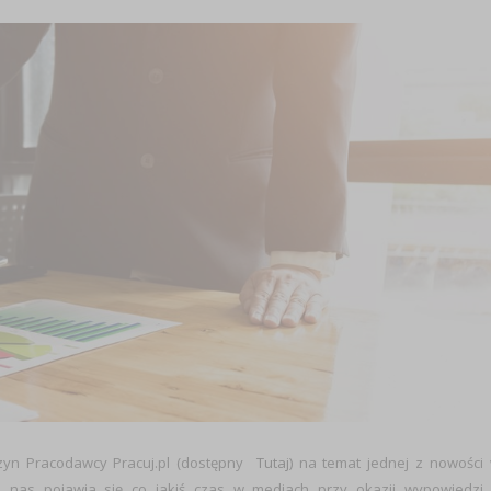
zyn Pracodawcy Pracuj.pl (dostępny
Tutaj
) na temat jednej z nowości
u nas pojawia się co jakiś czas w mediach przy okazji wypowiedzi