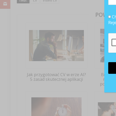
TAGI:
CV
Video CV
POWIĄZ
Ch
Rej
Jak przygotować CV w erze AI?
BestJo
5 zasad skutecznej aplikacji
rozwią
pozyski