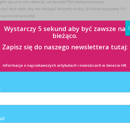
óle się za to nie zabierać, niż wysyłać film niedopracowany.
 być zbyt ciężki aby nie obciążyć skrzynki osoby, do której wysyłamy CV i
ku przez inną osobę.
my, powinna podkreślać profesjonalne umiejętności, w przypadku niektóry
Wystarczy 5 sekund aby być zawsze na
Z
w mediach).
bieżąco.
cyjnego CV. Raczej podkreśla pewien potencjał kandydata i dostarc
Zapisz się do naszego newslettera tutaj:
ując video CV w ten sposób, otrzymujemy do dyspozycji naprawdę ciekawe
ą wypowiedź, gdzie kandydat mówi o swoich doświadczeniach zawodowych
Informacje o najciekawszych artykułach i nowościach w świecie HR.
gu aplikacji. Wielokrotnie miałam do czynienia z kandydatami świetnie
lefonicznej, a niedobrze prezentującymi się osobiście (i nie chodzi tuta
ę
owe? Raczej nie w najbliższej przyszłości.
ail