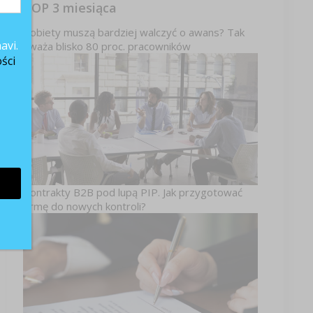
TOP 3 miesiąca
Kobiety muszą bardziej walczyć o awans? Tak
avi.
uważa blisko 80 proc. pracowników
ści
Kontrakty B2B pod lupą PIP. Jak przygotować
firmę do nowych kontroli?