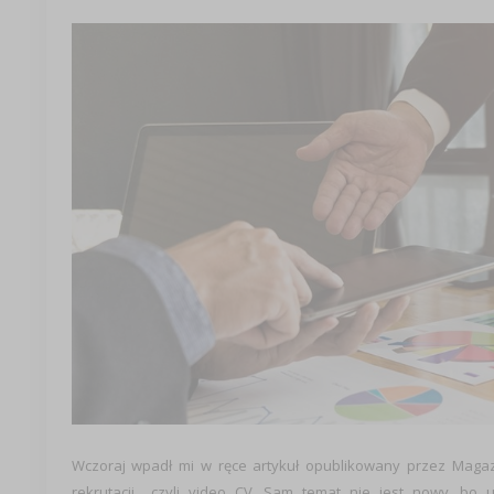
Wczoraj wpadł mi w ręce artykuł opublikowany przez Maga
rekrutacji czyli video CV. Sam temat nie jest nowy, bo 