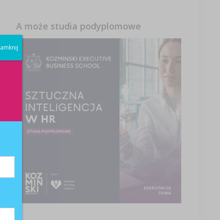
A może studia podyplomowe
ch
amknij
za
 i
 i
j