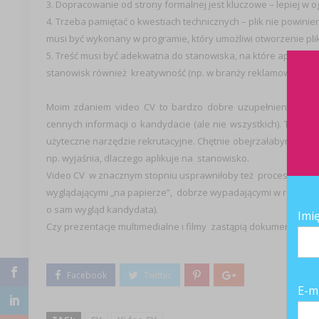
3. Dopracowanie od strony formalnej jest kluczowe – lepiej w og
4. Trzeba pamiętać o kwestiach technicznych – plik nie powinien
musi być wykonany w programie, który umożliwi otworzenie pli
5. Treść musi być adekwatna do stanowiska, na które aplikuje
stanowisk również kreatywność (np. w branży reklamowej czy 
Moim zdaniem video CV to bardzo dobre uzupełnienie trady
cennych informacji o kandydacie (ale nie wszystkich). Trakt
użyteczne narzędzie rekrutacyjne. Chętnie obejrzałabym tak
np. wyjaśnia, dlaczego aplikuje na stanowisko.
Video CV w znacznym stopniu usprawniłoby też proces screenin
wyglądającymi „na papierze”, dobrze wypadającymi w rozmowie te
o sam wygląd kandydata).
Imi
Czy prezentacje multimedialne i filmy zastąpią dokumenty tekst
E-m