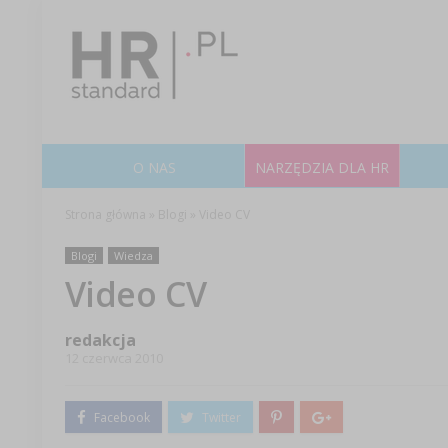
O NAS
NARZĘDZIA DLA HR
Strona główna
»
Blogi
»
Video CV
Blogi
Wiedza
Video CV
redakcja
12 czerwca 2010