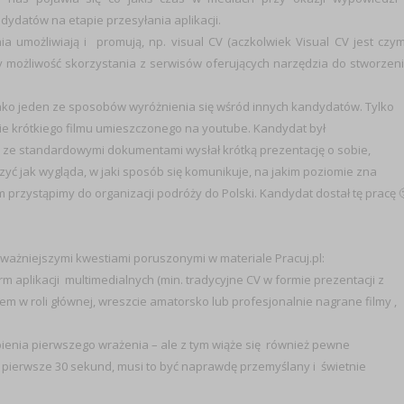
ydatów na etapie przesyłania aplikacji.
nia umożliwiają i promują, np. visual CV (aczkolwiek Visual CV jest czy
y możliwość skorzystania z serwisów oferujących narzędzia do stworzen
 jako jeden ze sposobów wyróżnienia się wśród innych kandydatów. Tylko
mie krótkiego filmu umieszczonego na youtube. Kandydat był
 ze standardowymi dokumentami wysłał krótką prezentację o sobie,
yć jak wygląda, w jaki sposób się komunikuje, na jakim poziomie zna
nim przystąpimy do organizacji podróży do Polski. Kandydat dostał tę pracę 
ważniejszymi kwestiami poruszonymi w materiale Pracuj.pl:
orm aplikacji multimedialnych (min. tradycyjne CV w formie prezentacji z
 w roli głównej, wreszcie amatorsko lub profesjonalnie nagrane filmy ,
obienia pierwszego wrażenia – ale z tym wiąże się również pewne
 pierwsze 30 sekund, musi to być naprawdę przemyślany i świetnie