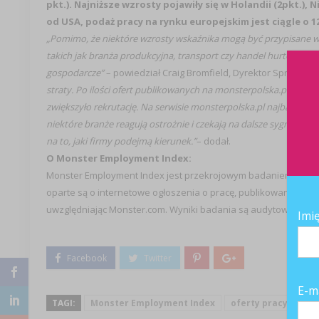
pkt.). Najniższe wzrosty pojawiły się w Holandii (2pkt.), 
od USA, podaż pracy na rynku europejskim jest ciągle o 1
„Pomimo, że niektóre wzrosty wskaźnika mogą być przypisane 
takich jak branża produkcyjna, transport czy handel hurtowy mo
gospodarcze”
– powiedział Craig Bromfield, Dyrektor Sprzedaż
straty. Po ilości ofert publikowanych na monsterpolska.pl w p
zwiększyło rekrutację. Na serwisie monsterpolska.pl najbardziej 
niektóre branże reagują ostrożnie i czekają na dalsze sygnały p
na to, jaki firmy podejmą kierunek.”
– dodał.
O Monster Employment Index:
Monster Employment Index jest przekrojowym badaniem, prze
oparte są o internetowe ogłoszenia o pracę, publikowane na k
uwzględniając Monster.com. Wyniki badania są audytowane prz
Imi
E-m
TAGI:
Monster Employment Index
oferty pracy
Rek