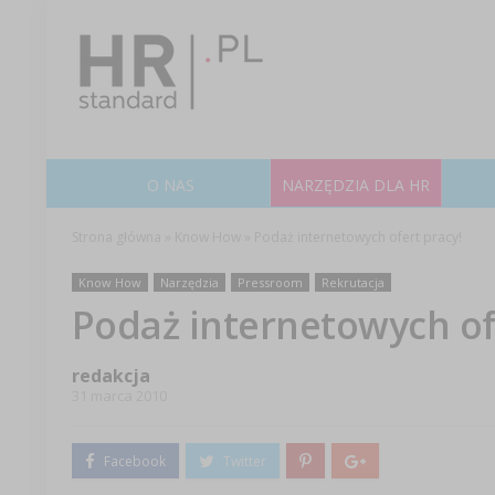
O NAS
NARZĘDZIA DLA HR
Strona główna
»
Know How
»
Podaż internetowych ofert pracy!
Know How
Narzędzia
Pressroom
Rekrutacja
Podaż internetowych of
redakcja
31 marca 2010