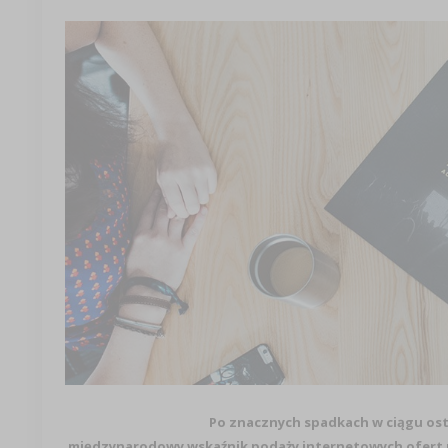
Po znacznych spadkach w ciągu ost
międzynarodowy wskaźnik podaży internetowych ofert pr