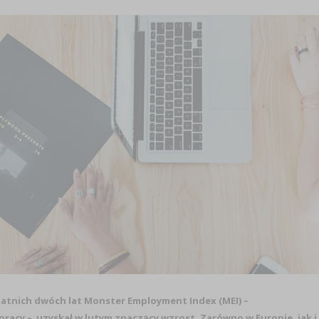
atnich dwóch lat Monster Employment Index (MEI) –
acy – uzyskał w lutym znaczący wzrost. Zarówno w Europie, jak i