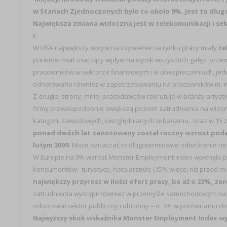
w Stanach Zjednoczonych było to około 9%. Jest to dłu
Największa zmiana widoczna jest w telekomunikacji i sek
r.
W USA największy wpływ na ożywienie na rynku pracy miały
te
punktów miał znaczący wpływ na wynik wszystkich gałęzi prze
pracowników w sektorze finansowym i w ubezpieczeniach, jedna
odnotowano również w zapotrzebowaniu na pracowników m. in.
Z drugiej strony, mniej pracodawców rekrutuje w branży artysty
firmy prawdopodobnie zwiększą poziom zatrudnienia na wiosn
kategorii zawodowych, uwzględnianych w badaniu, oraz w 15 z 
ponad dwóch lat zanotowany został roczny wzrost podaży
lutym 2009.
Może oznaczać to długoterminowe odwrócenie n
W Europie na 9% wzrost Monster Employment Index wpłynęło pr
konsumentów: turystyce, hotelarstwie (15% więcej niż przed mi
największy przyrost w ilości ofert pracy, bo aż o 23%, z
zatrudnienia wystąpił również w przemyśle samochodowym na st
odnotował sektor publiczny i obronny – o 3% w porównaniu do
Najwyższy skok wskaźnika Monster Employment Index wystąpi