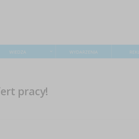
WIEDZA
WYDARZENIA
REK
ert pracy!