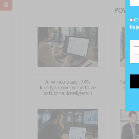
POWIĄZ
Ch
Rej
AI w rekrutacji. 74%
Pełny et
kandydatów korzysta ze
nadal 
sztucznej inteligencji