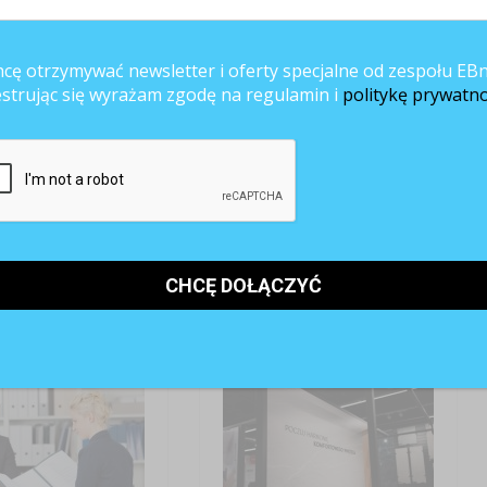
ANE ARTYKUŁY
cę otrzymywać newsletter i oferty specjalne od zespołu EBn
estrując się wyrażam zgodę na regulamin i
politykę prywatno
at albo nic? Polska
Oczekiwania kandydatów się
odstaje od Europy
zmieniły. Bezpieczeństwo
wygrywa z benefitami