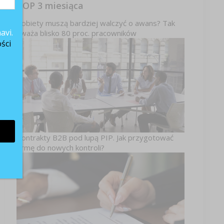
TOP 3 miesiąca
Kobiety muszą bardziej walczyć o awans? Tak
avi.
uważa blisko 80 proc. pracowników
ści
Kontrakty B2B pod lupą PIP. Jak przygotować
firmę do nowych kontroli?