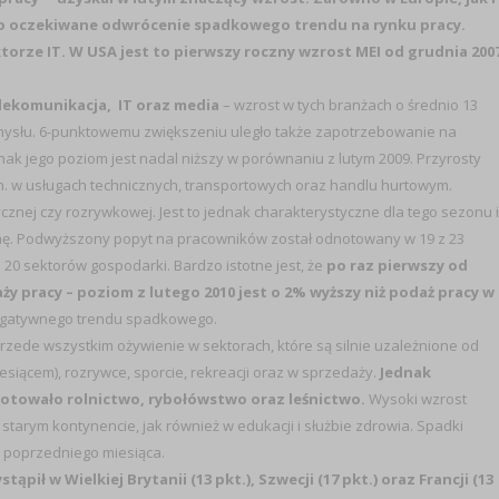
go oczekiwane odwrócenie spadkowego trendu na rynku pracy.
torze IT. W USA jest to pierwszy roczny wzrost MEI od grudnia 200
lekomunikacja, IT oraz media
– wzrost w tych branżach o średnio 13
mysłu. 6-punktowemu zwiększeniu uległo także zapotrzebowanie na
k jego poziom jest nadal niższy w porównaniu z lutym 2009. Przyrosty
 w usługach technicznych, transportowych oraz handlu hurtowym.
cznej czy rozrywkowej. Jest to jednak charakterystyczne dla tego sezonu i
ę. Podwyższony popyt na pracowników został odnotowany w 19 z 23
20 sektorów gospodarki. Bardzo istotne jest, że
po raz pierwszy od
 pracy – poziom z lutego 2010 jest o 2% wyższy niż podaż pracy w
egatywnego trendu spadkowego.
zede wszystkim ożywienie w sektorach, które są silnie uzależnione od
esiącem), rozrywce, sporcie, rekreacji oraz w sprzedaży.
Jednak
anotowało rolnictwo, rybołówstwo oraz leśnictwo.
Wysoki wzrost
arym kontynencie, jak również w edukacji i służbie zdrowia. Spadki
 poprzedniego miesiąca.
ł w Wielkiej Brytanii (13 pkt.), Szwecji (17 pkt.) oraz Francji (13