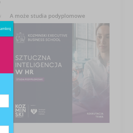
u
A może studia podyplomowe
i
amknij
ją
ną