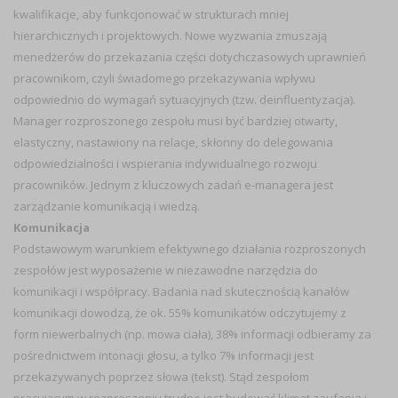
kwalifikacje, aby funkcjonować w strukturach mniej
hierarchicznych i projektowych. Nowe wyzwania zmuszają
menedżerów do przekazania części dotychczasowych uprawnień
pracownikom, czyli świadomego przekazywania wpływu
odpowiednio do wymagań sytuacyjnych (tzw. deinfluentyzacja).
Manager rozproszonego zespołu musi być bardziej otwarty,
elastyczny, nastawiony na relacje, skłonny do delegowania
odpowiedzialności i wspierania indywidualnego rozwoju
pracowników. Jednym z kluczowych zadań e-managera jest
zarządzanie komunikacją i wiedzą.
Komunikacja
Podstawowym warunkiem efektywnego działania rozproszonych
zespołów jest wyposażenie w niezawodne narzędzia do
komunikacji i współpracy. Badania nad skutecznością kanałów
komunikacji dowodzą, że ok. 55% komunikatów odczytujemy z
form niewerbalnych (np. mowa ciała), 38% informacji odbieramy za
pośrednictwem intonacji głosu, a tylko 7% informacji jest
przekazywanych poprzez słowa (tekst). Stąd zespołom
pracującym w rozproszeniu trudno jest budować klimat zaufania i