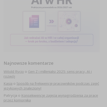
Najnowsze komentarze
Witold Rycio
o
Gen Z i millenialsi 2025: sens pracy, AI i
rozwój
Kasia
o
Sposób na frekwencję pracowników podczas zajęć
językowych znaleziony!
Patrycja
o
Konsekwencje zajęcia wynagrodzenia za pracę
przez komornika