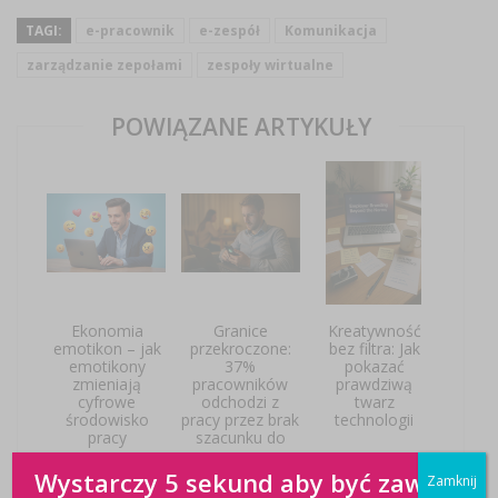
TAGI:
e-pracownik
e-zespół
Komunikacja
zarządzanie zepołami
zespoły wirtualne
POWIĄZANE ARTYKUŁY
Ekonomia
Granice
Kreatywność
emotikon – jak
przekroczone:
bez filtra: Jak
emotikony
37%
pokazać
zmieniają
pracowników
prawdziwą
cyfrowe
odchodzi z
twarz
środowisko
pracy przez brak
technologii
pracy
szacunku do
czasu
prywatnego
Wystarczy 5 sekund aby być zawsze
Zamknij