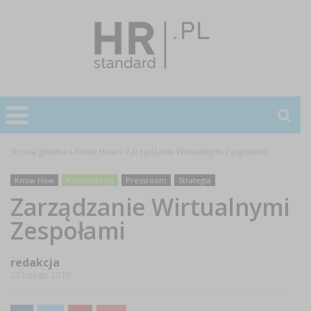
Strona główna
»
Know How
»
Zarządzanie Wirtualnymi Zespołami
Know How
Komunikacja
Pressroom
Strategia
Zarządzanie Wirtualnymi
Zespołami
redakcja
22 lutego 2010