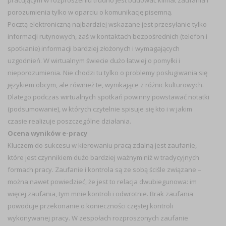
porozumienia tylko w oparciu o komunikację pisemną.
Pocztą elektroniczną najbardziej wskazane jest przesyłanie tylko
informacji rutynowych, zaś w kontaktach bezpośrednich (telefon i
spotkanie) informacji bardziej złożonych i wymagających
uzgodnień. W wirtualnym świecie dużo łatwiej o pomyłki i
nieporozumienia. Nie chodzi tu tylko o problemy posługiwania się
językiem obcym, ale również te, wynikające z różnic kulturowych.
Dlatego podczas wirtualnych spotkań powinny powstawać notatki
(podsumowanie), w których czytelnie spisuje się kto i w jakim
czasie realizuje poszczególne działania.
Ocena wyników e-pracy
Kluczem do sukcesu w kierowaniu pracą zdalną jest zaufanie,
które jest czynnikiem dużo bardziej ważnym niż w tradycyjnych
formach pracy. Zaufanie i kontrola są ze sobą ściśle związane –
można nawet powiedzieć, że jest to relacja dwubiegunowa: im
więcej zaufania, tym mnie kontroli i odwrotnie. Brak zaufania
powoduje przekonanie o konieczności częstej kontroli
wykonywanej pracy. W zespołach rozproszonych zaufanie