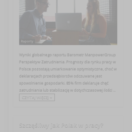
Raporty
Wyniki globalnego raportu Barometr ManpowerGroup
Perspektyw Zatrudnienia. Prognozy dla rynku pracy w
Polsce pozostają umiarkowanie optymistyczne, choć w
deklaracjach przedsiębiorców odczuwane jest
spowolnienie gospodarki. 85% firm deklaruje chęć
zatrudniania lub stabilizację w dotychczasowej ilości ...
CZYTAJ WIĘCEJ +
Szczęśliwy jak Polak w pracy?