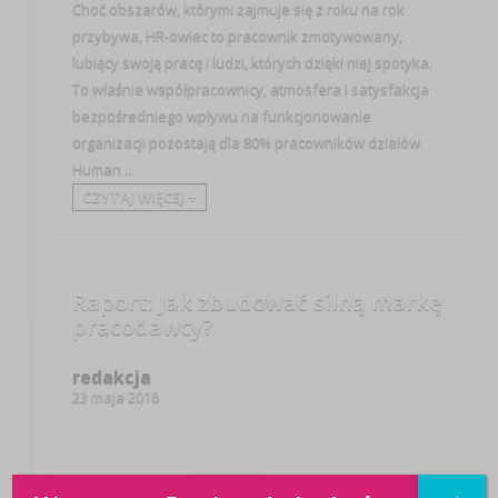
Choć obszarów, którymi zajmuje się z roku na rok
przybywa, HR-owiec to pracownik zmotywowany,
lubiący swoją pracę i ludzi, których dzięki niej spotyka.
To właśnie współpracownicy, atmosfera i satysfakcja
bezpośredniego wpływu na funkcjonowanie
organizacji pozostają dla 80% pracowników działów
Human ...
CZYTAJ WIĘCEJ +
Raport: Jak zbudować silną markę
pracodawcy?
redakcja
23 maja 2016