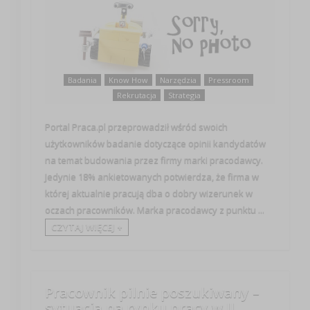
Badania
Know How
Narzędzia
Pressroom
Rekrutacja
Strategia
Portal Praca.pl przeprowadził wśród swoich
użytkowników badanie dotyczące opinii kandydatów
na temat budowania przez firmy marki pracodawcy.
Jedynie 18% ankietowanych potwierdza, że firma w
której aktualnie pracują dba o dobry wizerunek w
oczach pracowników. Marka pracodawcy z punktu ...
CZYTAJ WIĘCEJ +
Pracownik pilnie poszukiwany –
sytuacja na rynku pracy w II