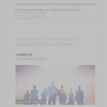
badania kompetencji D3™. Na czym polegają te różnice
i jak się przekładają na codzienną pracę oraz ...
CZYTAJ WIĘCEJ +
Motywacja i samopoczucie
pracowników na świecie
redakcja
13 października 2016
Know How
Raporty