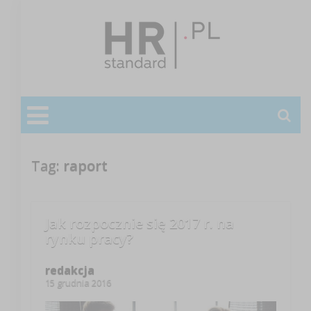
Tag:
raport
Jak rozpocznie się 2017 r. na
rynku pracy?
redakcja
15 grudnia 2016