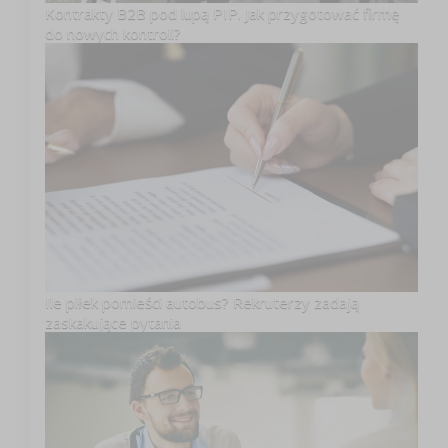
Kontrakty B2B pod lupą PIP. Jak przygotować firmę
do nowych kontroli?
Ile piłek pomieści autobus? Rekruterzy zadają
zaskakujące pytania