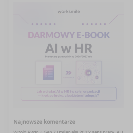
Najnowsze komentarze
Witold Rycio
o
Gen Z i millenialsi 2025: sens pracy, AI i