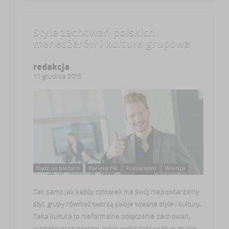
Style zachowań polskich
menedżerów i kultura grupowa
redakcja
11 grudnia 2015
Bądź na bieżąco
Kariera HR
Pressroom
Wiedza
Tak samo jak każdy człowiek ma swój niepowtarzalny
styl, grupy również tworzą swoje własne style i kultury.
Taka kultura to nieformalne połączenie zachowań,
wartości oraz postaw, które większość osób w grupie