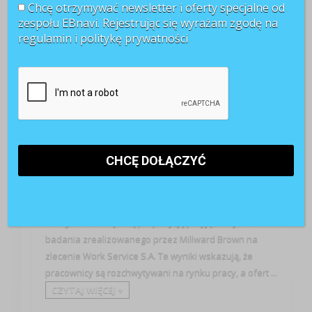
Chcę otrzymywać newsletter i oferty specjalne od
redakcja
zespołu EBnavi. Rejestrując się wyrażam zgodę na
21 marca 2016
regulamin i
politykę prywatności
Badania
Już 22% pracowników otrzymało w ciągu ostatniego
roku bezpośrednią ofertę pracy. W tej grupie, 1/3
zdecydowała się taką propozycję przyjąć – wynika z
badania zrealizowanego przez Millward Brown na
zlecenie Work Service S.A. Te wyniki wskazują, że
pracownicy są rozchwytywani na rynku pracy, a ofert ...
CZYTAJ WIĘCEJ +