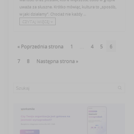
uważa za słuszne. Krótko mówiąc, kultura to „sposób,
w jaki działamy”. Chociaż nie każdy ...
CZYTAJ WIĘCEJ +
« Poprzednia strona
1
…
4
5
6
7
8
Następna strona »