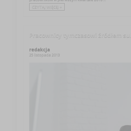
CZYTAJ WIĘCEJ +
Pracownicy tymczasowi źródłem su
redakcja
25 listopada 2013