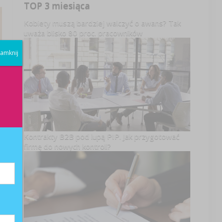
TOP 3 miesiąca
Kobiety muszą bardziej walczyć o awans? Tak
uważa blisko 80 proc. pracowników
amknij
Kontrakty B2B pod lupą PIP. Jak przygotować
firmę do nowych kontroli?