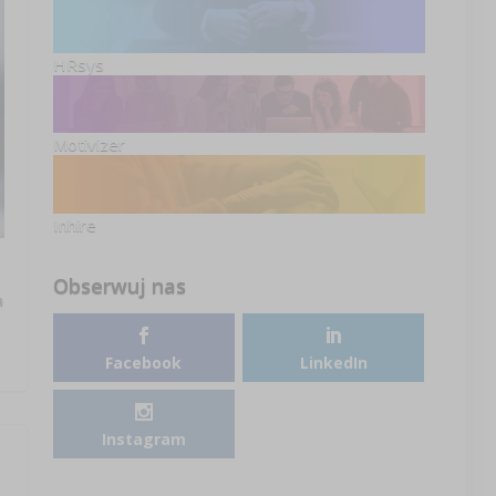
HRsys
Motivizer
Inhire
Obserwuj nas
a
Facebook
LinkedIn
Instagram