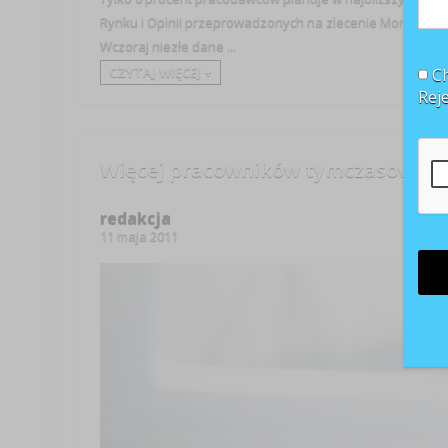
Rynku i Opinii przeprowadzonych na zlecenie Money.pl.
Wczoraj niezłe dane ...
CZYTAJ WIĘCEJ +
Ch
Rej
Więcej pracowników tymczasowych
redakcja
11 maja 2011