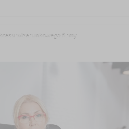
kcesu wizerunkowego firmy