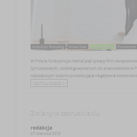
Employer Branding
Know How
Komunikacja
Pressroom
W Polsce funkcjonuje niemal pięć tysięcy firm zarejestr
tymczasowych, oddelegowywanych do pracodawców w Polsce
największym stopniu prowokujące negatywne komentarze i
CZYTAJ WIĘCEJ +
Zmiany w zatrudnieniu
redakcja
27 czerwca 2013