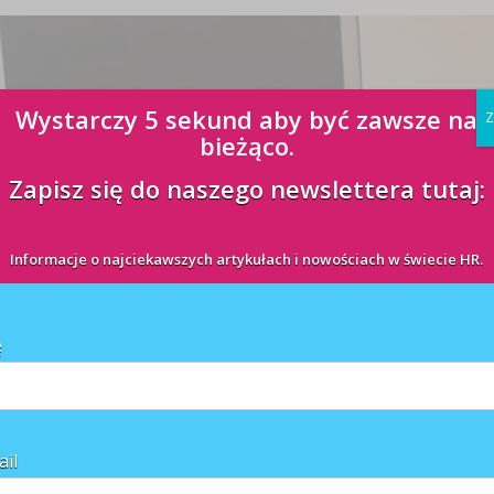
Wystarczy 5 sekund aby być zawsze na
Z
bieżąco.
Zapisz się do naszego newslettera tutaj:
Informacje o najciekawszych artykułach i nowościach w świecie HR.
ę
ail
ie redukować zatrudnienie - wynika z badania firmy Mands Badania