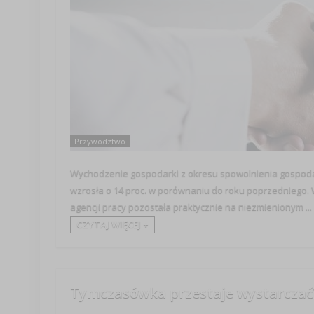
Przywództwo
Wychodzenie gospodarki z okresu spowolnienia gospoda
wzrosła o 14 proc. w porównaniu do roku poprzedniego. W 
agencji pracy pozostała praktycznie na niezmienionym ...
CZYTAJ WIĘCEJ +
Tymczasówka przestaje wystarczać