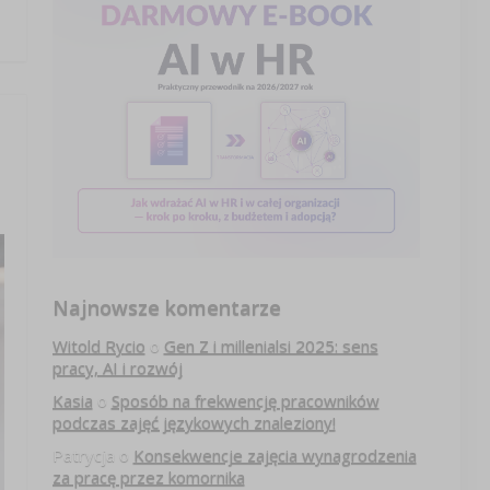
Najnowsze komentarze
Witold Rycio
o
Gen Z i millenialsi 2025: sens
pracy, AI i rozwój
Kasia
o
Sposób na frekwencję pracowników
podczas zajęć językowych znaleziony!
Patrycja
o
Konsekwencje zajęcia wynagrodzenia
za pracę przez komornika