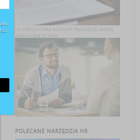
avi.
Ile piłek pomieści autobus? Rekruterzy zadają
ści
zaskakujące pytania
POLECANE NARZĘDZIA HR