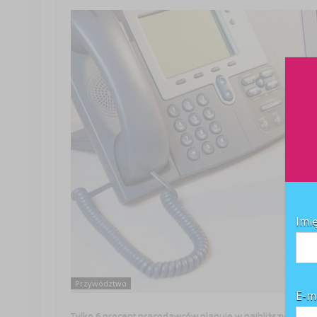
Imi
Przywództwo
E-m
Tylko 6 procent pracodawców planuje w najbliższym czas