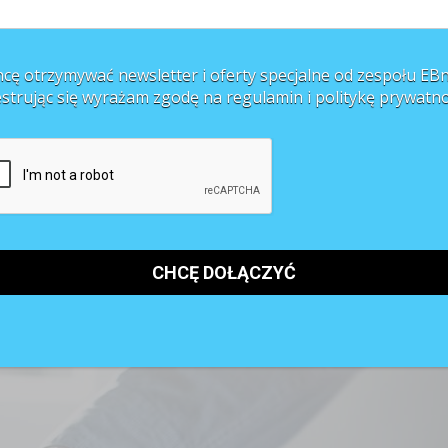
 Biorąc pod uwagę spowolnienie gospodarcze, nie jest to duży odsetek.
cę otrzymywać newsletter i oferty specjalne od zespołu EBn
estrując się wyrażam zgodę na regulamin i
politykę prywatno