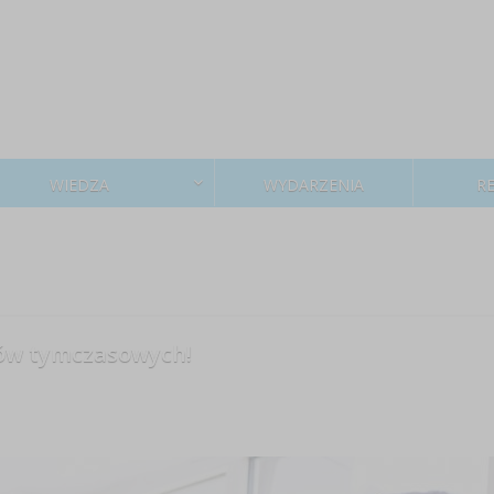
WIEDZA
WYDARZENIA
R
ów tymczasowych!