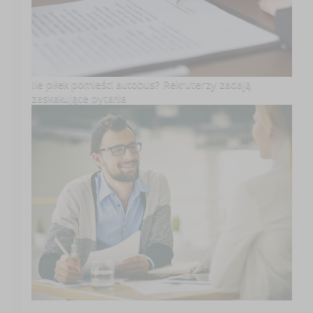
Ile piłek pomieści autobus? Rekruterzy zadają
zaskakujące pytania