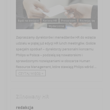
Bądź na bieżąco
Kariera HR
Pressroom
Rozwijaj się
Wydarzenia
Zapraszamy dyrektorów i menedżerów HR do wzięcia
udziału w piątej już edycji HR lunch meetingów. Goście
specjalni spotkań – dyrektorzy personalni koncernu
Philips w Polsce – podzielą się nowatorskimi i
sprawdzonymi rozwiązaniami w obszarze Human
Resource Management, które stawiają Philips wśród ...
CZYTAJ WIĘCEJ +
Zlinowany HR
redakcja