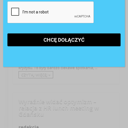
Bądź na bieżąco
Kariera HR
Wydarzenia
HR lunch meetingi mają już swoją tradycję. W ubiegłym
roku objeździliśmy Polskę spotkając się z czytelnikami
„Personelu i Zarządzania” i klientami Kontekst HR
International Group – dyrektorami i menedżerami
działów HR – by podyskutować o roli HR w dobie
kryzysu. To były bardzo ciekawe spotkania, ...
CZYTAJ WIĘCEJ +
Wyraźnie widać optymizm –
relacja z HR lunch meeting w
Gdańsku
redakcja