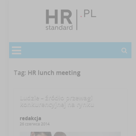
Tag:
HR lunch meeting
Ludzie – źródło przewagi
konkurencyjnej na rynku
redakcja
26 czerwca 2014