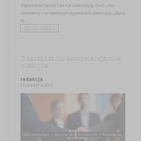
Odpowiedzi raczej nas nie zaskoczyły, choć – nie
ukrywamy – w niektórych wypadkach zasmuciły. „Etyka
to ...
CZYTAJ WIĘCEJ +
O zarządzaniu kompetencjami w
praktyce
redakcja
26 września 2013
Bądź na bieżąco
Kariera HR
Pressroom
Rozwijaj się