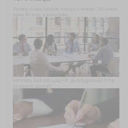
Kobiety muszą bardziej walczyć o awans? Tak uważa
blisko 80 proc. pracowników
Kontrakty B2B pod lupą PIP. Jak przygotować firmę
do nowych kontroli?