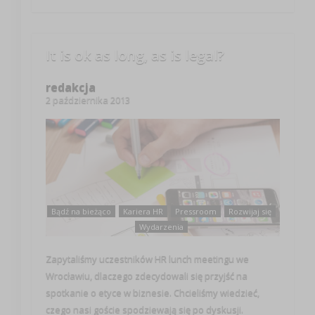
It is ok as long, as is legal?
redakcja
2 października 2013
Bądź na bieżąco
Kariera HR
Pressroom
Rozwijaj się
Wydarzenia
Zapytaliśmy uczestników HR lunch meetingu we
Wrocławiu, dlaczego zdecydowali się przyjść na
spotkanie o etyce w biznesie. Chcieliśmy wiedzieć,
czego nasi goście spodziewają się po dyskusji.