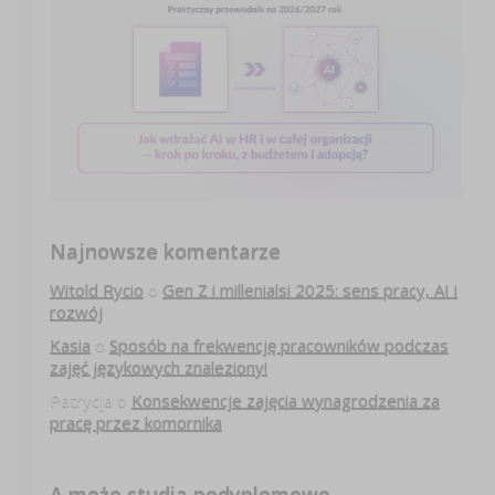
Najnowsze komentarze
Witold Rycio
o
Gen Z i millenialsi 2025: sens pracy, AI i
rozwój
Kasia
o
Sposób na frekwencję pracowników podczas
zajęć językowych znaleziony!
Patrycja
o
Konsekwencje zajęcia wynagrodzenia za
pracę przez komornika
A może studia podyplomowe