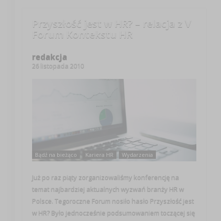
Przyszłość jest w HR? – relacja z V
Forum Kontekstu HR
redakcja
26 listopada 2010
Bądź na bieżąco
Kariera HR
Wydarzenia
Już po raz piąty zorganizowaliśmy konferencję na
temat najbardziej aktualnych wyzwań branży HR w
Polsce. Tegoroczne Forum nosiło hasło Przyszłość jest
w HR? Było jednocześnie podsumowaniem toczącej się