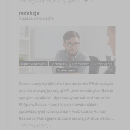
redakcja
4 października 2013
Bądź na bieżąco
Kariera HR
Pressroom
Rozwijaj się
Wydarzenia
Zapraszamy dyrektorów i menedżerów HR do wzięcia
udziału w piątej już edycji HR lunch meetingów. Goście
specjalni spotkań – dyrektorzy personalni koncernu
Philips w Polsce – podzielą się nowatorskimi i
sprawdzonymi rozwiązaniami w obszarze Human
Resource Management, które stawiają Philips wśród ...
CZYTAJ WIĘCEJ +