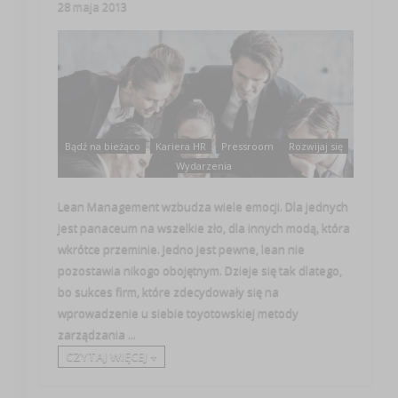
28 maja 2013
Bądź na bieżąco
Kariera HR
Pressroom
Rozwijaj się
Wydarzenia
Lean Management wzbudza wiele emocji. Dla jednych
jest panaceum na wszelkie zło, dla innych modą, która
wkrótce przeminie. Jedno jest pewne, lean nie
pozostawia nikogo obojętnym. Dzieje się tak dlatego,
bo sukces firm, które zdecydowały się na
wprowadzenie u siebie toyotowskiej metody
zarządzania ...
CZYTAJ WIĘCEJ +