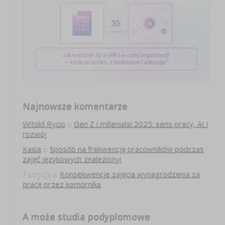
Najnowsze komentarze
Witold Rycio
o
Gen Z i millenialsi 2025: sens pracy, AI i
rozwój
Kasia
o
Sposób na frekwencję pracowników podczas
zajęć językowych znaleziony!
Patrycja
o
Konsekwencje zajęcia wynagrodzenia za
pracę przez komornika
A może studia podyplomowe