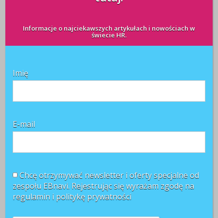
Wiosną 2012 roku Akademia Kalitero przeprowadziła
Informacje o najciekawszych artykułach i nowościach w
pilotażowe badania wśród członków związków
świecie HR.
zawodowych na temat komunikacji wewnętrznej i
działań społecznej odpowiedzialności biznesu. Wynika
z nich, że aż 89 proc. ankietowanych uważa za
Imię
potrzebne działania CSR-owe podejmowane przez
pracodawców na ...
CZYTAJ WIĘCEJ +
E-mail
Największy wpływ na atmosferę
ma szef
Chcę otrzymywać newsletter i oferty specjalne od
redakcja
zespołu EBnavi. Rejestrując się wyrażam zgodę na
30 sierpnia 2011
regulamin i
politykę prywatności