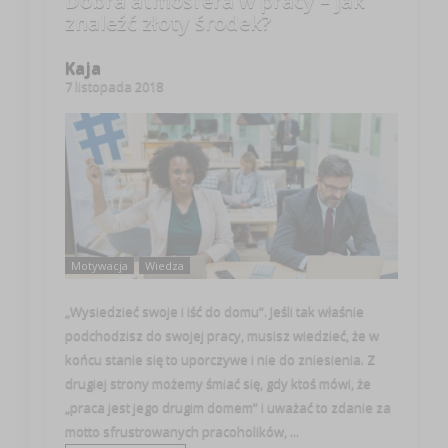
Dobra atmosfera w pracy – jak
znaleźć złoty środek?
Kaja
7 listopada 2018
Motywacja
Wiedza
„Wysiedzieć swoje i iść do domu”. Jeśli tak właśnie
podchodzisz do swojej pracy, musisz wiedzieć, że w
końcu stanie się to uporczywe i nie do zniesienia. Z
drugiej strony możemy śmiać się, gdy ktoś mówi, że
„praca jest jego drugim domem” i uważać to zdanie za
motto sfrustrowanych pracoholików, ...