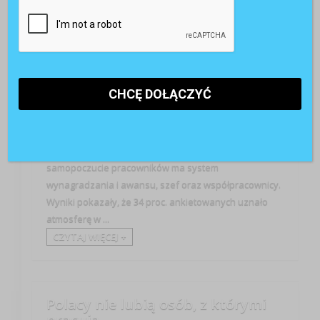
Przywództwo
Serwis Szybkopraca.pl, w okresie maj-czerwiec 2011,
przeprowadził badanie dotyczące opinii Polaków na
temat atmosfery w pracy. Największy wpływ na
samopoczucie pracowników ma system
wynagradzania i awansu, szef oraz współpracownicy.
Wyniki pokazały, że 34 proc. ankietowanych uznało
atmosferę w ...
CZYTAJ WIĘCEJ +
Polacy nie lubią osób, z którymi
pracują