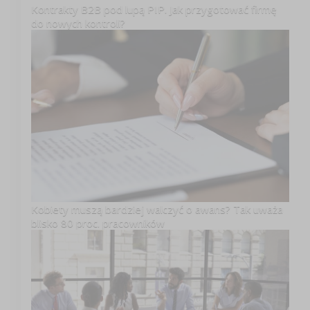
Kontrakty B2B pod lupą PIP. Jak przygotować firmę
do nowych kontroli?
Kobiety muszą bardziej walczyć o awans? Tak uważa
blisko 80 proc. pracowników