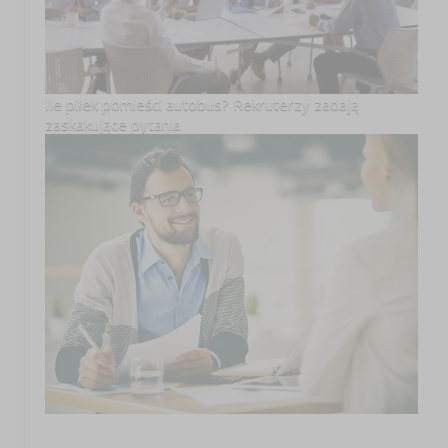
Ile piłek pomieści autobus? Rekruterzy zadają
zaskakujące pytania