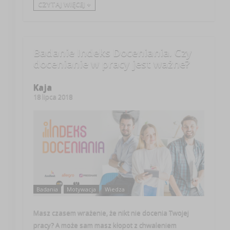
CZYTAJ WIĘCEJ +
Badanie Indeks Doceniania. Czy
docenianie w pracy jest ważne?
Kaja
18 lipca 2018
Badania
Motywacja
Wiedza
Masz czasem wrażenie, że nikt nie docenia Twojej
pracy? A może sam masz kłopot z chwaleniem