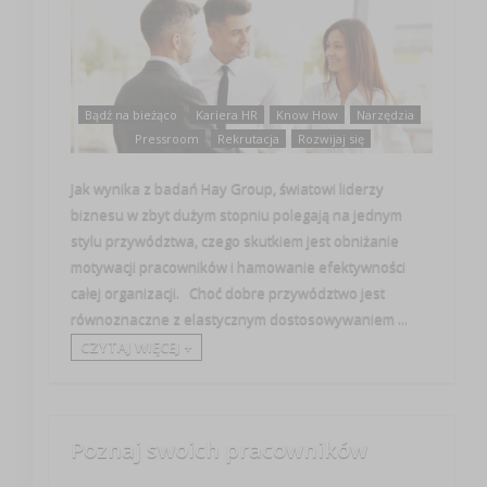
Bądź na bieżąco
Kariera HR
Know How
Narzędzia
Pressroom
Rekrutacja
Rozwijaj się
Jak wynika z badań Hay Group, światowi liderzy
biznesu w zbyt dużym stopniu polegają na jednym
stylu przywództwa, czego skutkiem jest obniżanie
motywacji pracowników i hamowanie efektywności
całej organizacji. Choć dobre przywództwo jest
równoznaczne z elastycznym dostosowywaniem ...
CZYTAJ WIĘCEJ +
Poznaj swoich pracowników