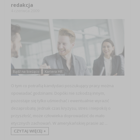
redakcja
4 czerwca 2009
Bądź na bieżąco
Kariera HR
O tym co potrafią kandydaci poszukujący pracy można
opowiadać godzinami. Dopóki nie szkodzą innym,
pozostaje się tylko uśmiechać i ewentualnie wyrazić
dezaprobatę. Jednak czas kryzysu, stres i niepokój o
przyszłość, może człowieka doprowadzić do mało
etycznych zachowań. W amerykańskiej prasie aż ...
CZYTAJ WIĘCEJ +