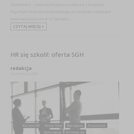
Alzheimera – twierdzą brytyjscy badacze z Instytutu
Psychiatrii Koledżu Królewskiego w Londynie na łamach
International Journal of Geriatric ...
CZYTAJ WIĘCEJ +
HR się szkoli!: oferta SGH
redakcja
9 czerwca 2009
Kariera HR
Know How
Narzędzia
Pressroom
Rekrutacja
Rozwijaj się