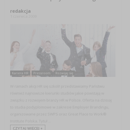
redakcja
1 czerwca 2009
Kariera HR
Pressroom
Rozwijaj się
W ramach akcji HR się szkoli! przedstawiamy Państwu
również najnowsze kierunki studiów jakie powstają w
związku z rozwojem branży HR w Polsce. Oferta na dzisiaj
to studia podyplomowe w zakresie Employer Brandingu,
organizowane przez SWPS oraz Great Place to Work®
Institute Polska. Tytuł ...
CZYTAJ WIĘCEJ +