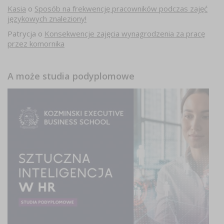
Kasia
o
Sposób na frekwencję pracowników podczas zajęć
językowych znaleziony!
Patrycja
o
Konsekwencje zajęcia wynagrodzenia za pracę
przez komornika
A może studia podyplomowe