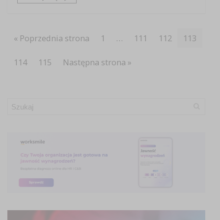
« Poprzednia strona
1
…
111
112
113
114
115
Następna strona »