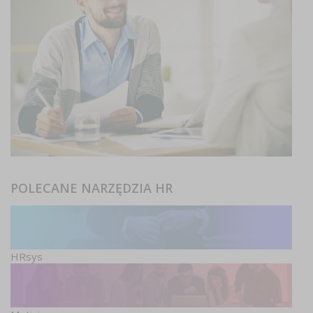
POLECANE NARZĘDZIA HR
HRsys