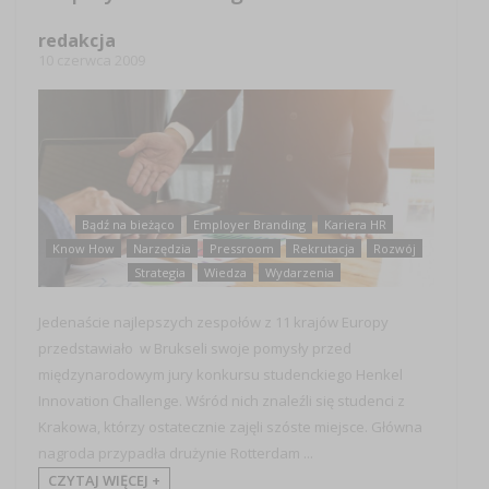
redakcja
10 czerwca 2009
Bądź na bieżąco
Employer Branding
Kariera HR
Know How
Narzędzia
Pressroom
Rekrutacja
Rozwój
Strategia
Wiedza
Wydarzenia
Jedenaście najlepszych zespołów z 11 krajów Europy
przedstawiało w Brukseli swoje pomysły przed
międzynarodowym jury konkursu studenckiego Henkel
Innovation Challenge. Wśród nich znaleźli się studenci z
Krakowa, którzy ostatecznie zajęli szóste miejsce. Główna
nagroda przypadła drużynie Rotterdam ...
CZYTAJ WIĘCEJ +