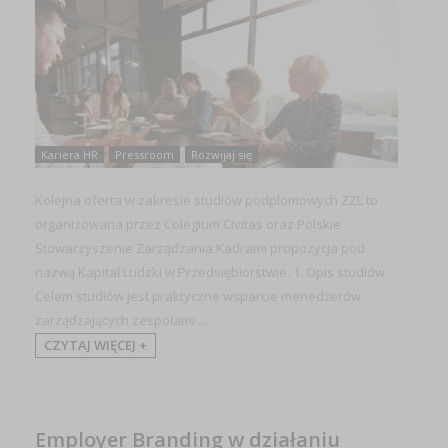
Kariera HR
Pressroom
Rozwijaj się
Kolejna oferta w zakresie studiów podplomowych ZZL to
organizowana przez Colegium Civitas oraz Polskie
Stowarzyszenie Zarządzania Kadrami propozycja pod
nazwą Kapitał Ludzki w Przedsiębiorstwie. 1. Opis studiów
Celem studiów jest praktyczne wsparcie menedżerów
zarządzających zespołami ...
CZYTAJ WIĘCEJ +
Employer Branding w działaniu