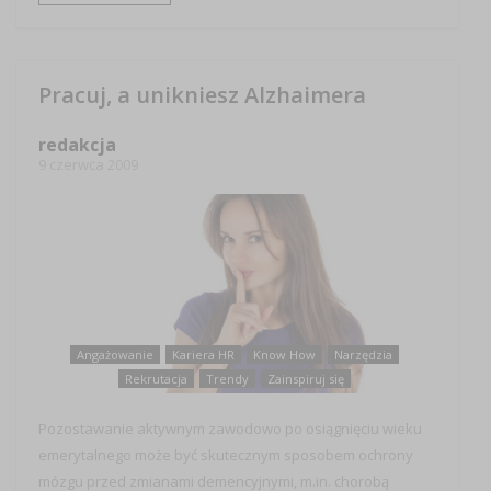
Pracuj, a unikniesz Alzhaimera
redakcja
9 czerwca 2009
Angażowanie
Kariera HR
Know How
Narzędzia
Rekrutacja
Trendy
Zainspiruj się
Pozostawanie aktywnym zawodowo po osiągnięciu wieku
emerytalnego może być skutecznym sposobem ochrony
mózgu przed zmianami demencyjnymi, m.in. chorobą