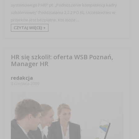
systemowego PARP pt. „Podnoszenie kompetencji kadry
szkoleniowej" Poddziałania 2.2.2 PO KL. Uczestnictwo w
projekcie jest bezpłatne. Kto może ...
CZYTAJ WIĘCEJ +
HR się szkoli!: oferta WSB Poznań,
Manager HR
redakcja
3 czerwca 2009