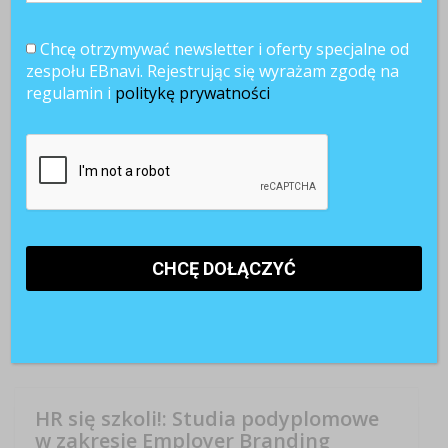
Chcę otrzymywać newsletter i oferty specjalne od
zespołu EBnavi. Rejestrując się wyrażam zgodę na
regulamin i
politykę prywatności
Bądź na bieżąco
Kariera HR
Know How
Narzędzia
Pressroom
Rekrutacja
Rozwijaj się
Wydarzenia
26 maja w Wyższej Szkole Handlu i Finansów
Międzynarodowych w Warszawie odbyła się debata
ekspercka pt.: „ MBA – inwestycja w rozwój czy studia dla
snobów?”. Wydarzenie miało na celu dyskusję nad
kondycją i przydatnością studiów menadżerskich w Polsce,
w której udział wzięli specjaliści Human ...
CZYTAJ WIĘCEJ +
HR się szkoli!: Studia podyplomowe
w zakresie Employer Branding