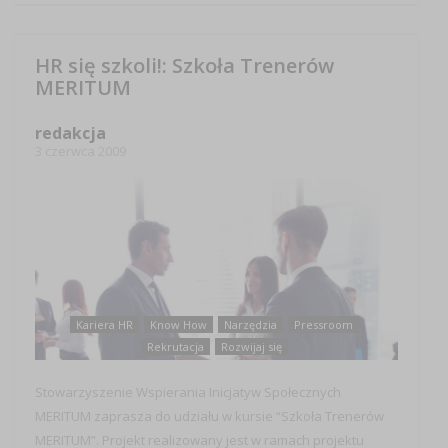
HR się szkoli!: Szkoła Trenerów
MERITUM
redakcja
3 czerwca 2009
Kariera HR
Know How
Narzędzia
Pressroom
Rekrutacja
Rozwijaj się
Stowarzyszenie Wspierania Inicjatyw Społecznych
MERITUM zaprasza do udziału w kursie “Szkoła Trenerów
MERITUM”. Projekt realizowany jest w ramach projektu