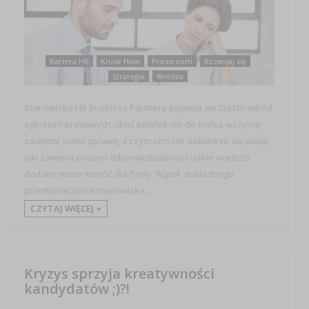
Kariera HR
Know How
Pressroom
Rozwijaj się
Strategia
Wiedza
Stanowisko HR Business Partnera pojawia się często wśród
ogłoszeń prasowych, choć pewnie nie do końca wszyscy
zdajemy sobie sprawę, z czym ono tak dokładnie się wiąże,
jaki zawiera poziom odpowiedzialności i jakie wartości
dodane może wnieść dla firmy. Wątek dokładnego
przetłumaczenia stanowiska ...
CZYTAJ WIĘCEJ +
Kryzys sprzyja kreatywności
kandydatów ;)?!