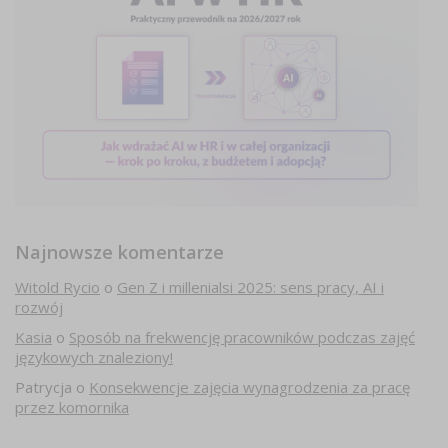
Najnowsze komentarze
Witold Rycio
o
Gen Z i millenialsi 2025: sens pracy, AI i
rozwój
Kasia
o
Sposób na frekwencję pracowników podczas zajęć
językowych znaleziony!
Patrycja
o
Konsekwencje zajęcia wynagrodzenia za pracę
przez komornika