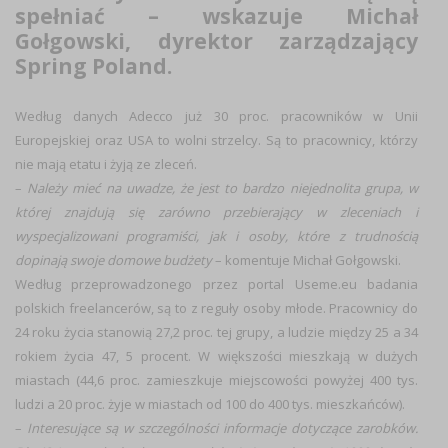
spełniać – wskazuje Michał
Gołgowski, dyrektor zarządzający
Spring Poland.
Według danych Adecco już 30 proc. pracowników w Unii
Europejskiej oraz USA to wolni strzelcy. Są to pracownicy, którzy
nie mają etatu i żyją ze zleceń.
–
Należy mieć na uwadze, że jest to bardzo niejednolita grupa, w
której znajdują się zarówno przebierający w zleceniach i
wyspecjalizowani programiści, jak i osoby, które z trudnością
dopinają swoje domowe budżety
– komentuje Michał Gołgowski.
Według przeprowadzonego przez portal Useme.eu badania
polskich freelancerów, są to z reguły osoby młode. Pracownicy do
24 roku życia stanowią 27,2 proc. tej grupy, a ludzie między 25 a 34
rokiem życia 47, 5 procent. W większości mieszkają w dużych
miastach (44,6 proc. zamieszkuje miejscowości powyżej 400 tys.
ludzi a 20 proc. żyje w miastach od 100 do 400 tys. mieszkańców).
–
Interesujące są w szczególności informacje dotyczące zarobków.