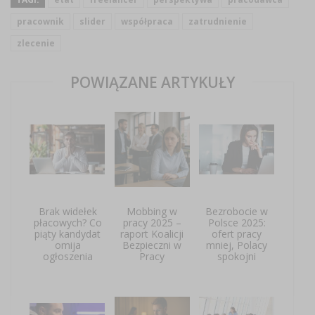
pracownik
slider
współpraca
zatrudnienie
zlecenie
POWIĄZANE ARTYKUŁY
Brak widełek
Mobbing w
Bezrobocie w
płacowych? Co
pracy 2025 –
Polsce 2025:
piąty kandydat
raport Koalicji
ofert pracy
omija
Bezpieczni w
mniej, Polacy
ogłoszenia
Pracy
spokojni