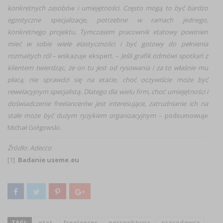
konkretnych zasobów i umiejętności. Często mogą to być bardzo
egzotyczne specjalizacje, potrzebne w ramach jednego,
konkretnego projektu. Tymczasem pracownik etatowy powinien
mieć w sobie wiele elastyczności i być gotowy do pełnienia
rozmaitych ról
– wskazuje ekspert. –
Jeśli grafik odmówi spotkań z
klientem twierdząc, że on tu jest od rysowania
i za to właśnie mu
płacą, nie sprawdzi się na etacie, choć oczywiście może być
rewelacyjnym specjalistą. Dlatego dla wielu firm, choć umiejętności i
doświadczenie freelancerów jest interesujące, zatrudnianie ich
na
stałe może być dużym ryzykiem organizacyjnym
– podsumowuje
Michał Gołgowski.
Źródło: Adecco
[1]
Badanie useme.eu
TAGI:
etat
freelancer
perspektywa
pracodawca