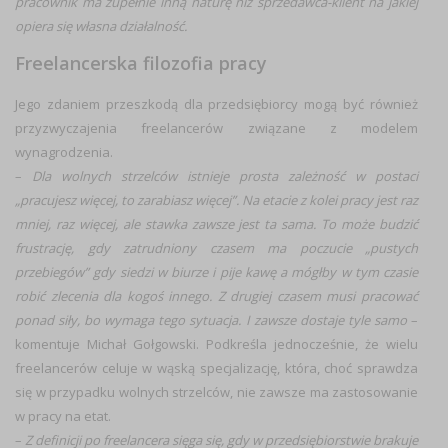
pracownik ma zupełnie inną naturę niż sprzedawca-klient na jakiej
opiera się własna działalność.
Freelancerska filozofia pracy
Jego zdaniem przeszkodą dla przedsiębiorcy mogą być również
przyzwyczajenia freelancerów związane z modelem
wynagrodzenia.
–
Dla wolnych strzelców istnieje prosta zależność w postaci
„pracujesz więcej, to zarabiasz więcej”. Na etacie z kolei pracy jest raz
mniej, raz więcej, ale stawka zawsze jest ta sama. To może budzić
frustrację, gdy zatrudniony czasem ma poczucie „pustych
przebiegów” gdy siedzi w biurze i pije kawę a mógłby w tym czasie
robić zlecenia dla kogoś innego. Z drugiej czasem musi pracować
ponad siły, bo wymaga tego sytuacja. I zawsze dostaje tyle samo
–
komentuje Michał Gołgowski. Podkreśla jednocześnie, że wielu
freelancerów celuje w wąską specjalizację, która, choć sprawdza
się w przypadku wolnych strzelców, nie zawsze ma zastosowanie
w pracy na etat.
–
Z definicji po freelancera sięga się, gdy w przedsiębiorstwie brakuje