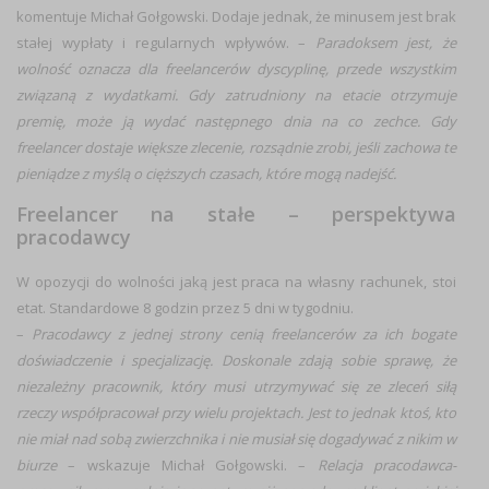
komentuje Michał Gołgowski. Dodaje jednak, że minusem jest brak
stałej wypłaty i regularnych wpływów. –
Paradoksem jest, że
wolność oznacza dla freelancerów dyscyplinę, przede wszystkim
związaną z wydatkami.
Gdy zatrudniony na etacie otrzymuje
premię, może ją wydać następnego dnia na co zechce. Gdy
freelancer dostaje większe zlecenie, rozsądnie zrobi, jeśli zachowa te
pieniądze z myślą o cięższych czasach, które mogą nadejść.
Freelancer na stałe – perspektywa
pracodawcy
W opozycji do wolności jaką jest praca na własny rachunek, stoi
etat. Standardowe 8 godzin przez 5 dni w tygodniu.
–
Pracodawcy z jednej strony cenią freelancerów za ich bogate
doświadczenie i specjalizację. Doskonale zdają sobie sprawę, że
niezależny pracownik, który musi utrzymywać się ze zleceń siłą
rzeczy współpracował przy wielu projektach. Jest to jednak ktoś, kto
nie miał nad sobą zwierzchnika i nie musiał się dogadywać z nikim
w
biurze
– wskazuje Michał Gołgowski. –
Relacja pracodawca-