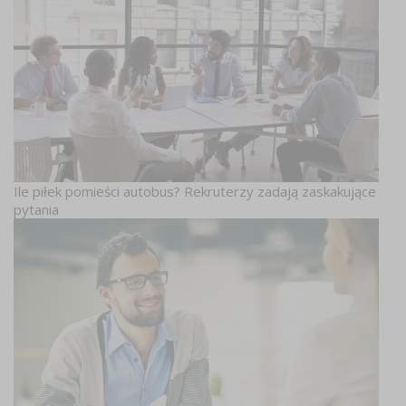
Ile piłek pomieści autobus? Rekruterzy zadają zaskakujące
pytania