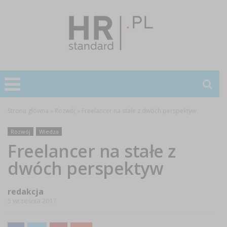
Strona główna
»
Rozwój
»
Freelancer na stałe z dwóch perspektyw
Rozwój
Wiedza
Freelancer na stałe z
dwóch perspektyw
redakcja
5 września 2017