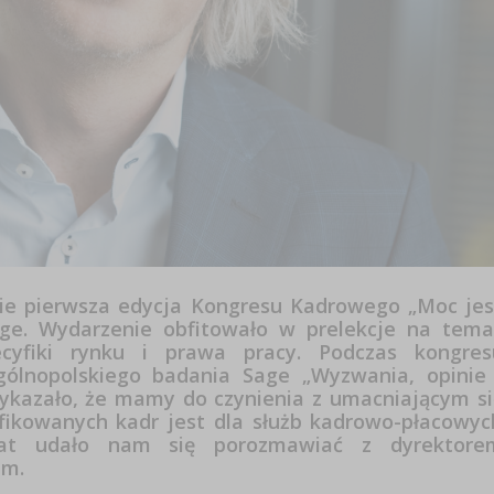
wie pierwsza edycja Kongresu Kadrowego „Moc jes
age. Wydarzenie obfitowało w prelekcje na tema
ecyfiki rynku i prawa pracy. Podczas kongres
gólnopolskiego badania Sage „Wyzwania, opinie 
 wykazało, że mamy do czynienia z umacniającym si
fikowanych kadr jest dla służb kadrowo-płacowyc
at udało nam się porozmawiać z dyrektore
im.