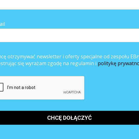
ludziom cel, ale nie mówi im, co i w jaki sposób mają zrobić. Zazwycz
y współpracować. Jednak w momencie, w którym daje im się wolną ręk
rzecz. Druga jest taka, że płaska struktura zarządzania i zaufanie da
mnie pracownik i mówi: słuchaj, mam fantastyczny pomysł. Często, g
ail
wnikom: pomyślcie o czymś odważnym, nie bójcie się tego! W zarządzan
które mogą wykraczać poza standard. Istotne jest również, aby mów
aufanie, płaska struktura i kreatywność – to moim zdaniem najważniejs
cę otrzymywać newsletter i oferty specjalne od zespołu EBn
jest mój szef, on mi będzie wydawał polecenia, on będzie mn
estrując się wyrażam zgodę na regulamin i
politykę prywatno
a zarządzania zespołem i nawiązanie partnerstwa z pracownikami by
pół roku temu. Mamy fenomenalny wynik finansowy, rośniemy powyżej 2
pyta, co było najtrudniejsze w rozwoju firmy, to mówię: najtrudniejsza by
giczna, czyli płaska struktura i świetne pomysły.
y z rynkiem oprogramowania dla przedsiębiorstw od ponad 17 lat. Od ponad
zych producentów oprogramowania dla przedsiębiorstw na świecie. Piotr Cis
nologii.