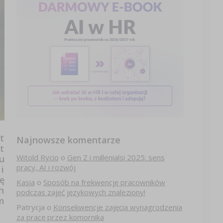
t
Najnowsze komentarze
t
Witold Rycio
o
Gen Z i millenialsi 2025: sens
u
pracy, AI i rozwój
i
ę
Kasia
o
Sposób na frekwencję pracowników
h
podczas zajęć językowych znaleziony!
m
Patrycja
o
Konsekwencje zajęcia wynagrodzenia
za pracę przez komornika