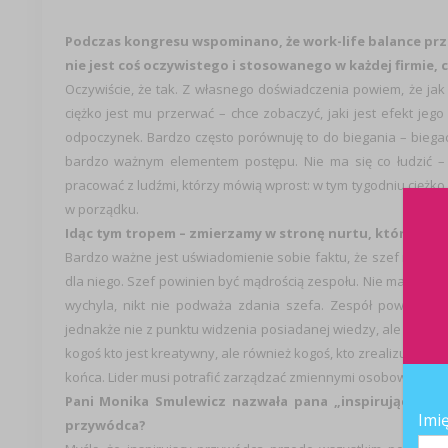
Podczas kongresu wspominano, że work-life balance prze
nie jest coś oczywistego i stosowanego w każdej firmie, c
Oczywiście, że tak. Z własnego doświadczenia powiem, że jak 
ciężko jest mu przerwać – chce zobaczyć, jaki jest efekt jego
odpoczynek. Bardzo często porównuję to do biegania – biegacz
bardzo ważnym elementem postępu. Nie ma się co łudzić –
pracować z ludźmi, którzy mówią wprost: w tym tygodniu ciężko
w porządku.
Idąc tym tropem – zmierzamy w stronę nurtu, który wkrac
Bardzo ważne jest uświadomienie sobie faktu, że szef nie jest
dla niego. Szef powinien być mądrością zespołu. Nie ma nic go
wychyla, nikt nie podważa zdania szefa. Zespół powinien b
jednakże nie z punktu widzenia posiadanej wiedzy, ale na pods
kogoś kto jest kreatywny, ale również kogoś, kto zrealizuje pr
końca. Lider musi potrafić zarządzać zmiennymi osobowościam
Pani Monika Smulewicz nazwała pana „inspirującym prz
Imi
przywódca?