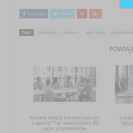
TAGI:
inspiracje
kongres
piotr ciski
przywództ
POWIĄZ
Kobiety muszą bardziej walczyć
Sukces
o awans? Tak uważa blisko 80
wyzw
proc. pracowników