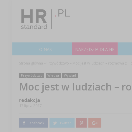
O NAS
NARZĘDZIA DLA HR
Strona główna
»
Przywództwo
»
Moc jest w ludziach – rozmowa z Pi
Przywództwo
Wiedza
Wywiad
Moc jest w ludziach – 
redakcja
17 lipca 2017