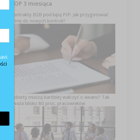
aj
TOP 3 miesiąca
ę,
Kontrakty B2B pod lupą PIP. Jak przygotować
ją
firmę do nowych kontroli?
dy
iu
ić
ze
avi.
ie
ści
ło
0%
ła
Kobiety muszą bardziej walczyć o awans? Tak
uważa blisko 80 proc. pracowników
 2
ki