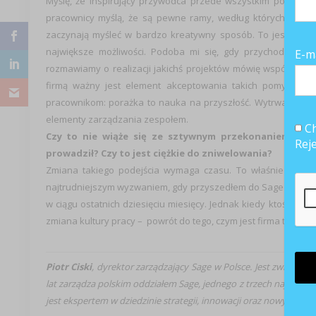
Myślę, że inspirujący przywódca przede wszystkim pokazuje 
pracownicy myślą, że są pewne ramy, według których należ
zaczynają myśleć w bardzo kreatywny sposób. To jest jedna 
największe możliwości. Podoba mi się, gdy przychodzi do 
E-m
rozmawiamy o realizacji jakichś projektów mówię współpraco
firmą ważny jest element akceptowania takich pomysłów, 
pracownikom: porażka to nauka na przyszłość. Wytrwałość, z
elementy zarządzania zespołem.
Ch
Czy to nie wiąże się ze sztywnym przekonaniem: to 
Rej
prowadził? Czy to jest ciężkie do zniwelowania?
Zmiana takiego podejścia wymaga czasu. To właśnie zmian
najtrudniejszym wyzwaniem, gdy przyszedłem do Sage dwa i 
w ciągu ostatnich dziesięciu miesięcy. Jednak kiedy ktoś mnie 
zmiana kultury pracy – powrót do tego, czym jest firma technolo
Piotr Ciski
, dyrektor zarządzający Sage w Polsce. Jest związan
lat zarządza polskim oddziałem Sage, jednego z trzech najwięks
jest ekspertem w dziedzinie strategii, innowacji oraz nowych tech