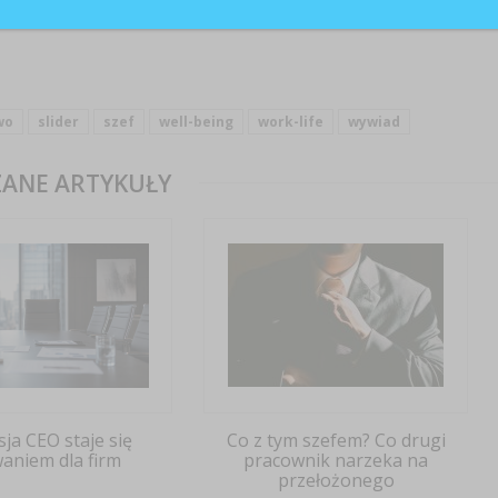
wo
slider
szef
well-being
work-life
wywiad
ANE ARTYKUŁY
ja CEO staje się
Co z tym szefem? Co drugi
aniem dla firm
pracownik narzeka na
przełożonego