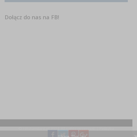
Dołącz do nas na FB!
© HRstandard.pl 2024, All rights reserved. |
Polityka
prywatności
Share This