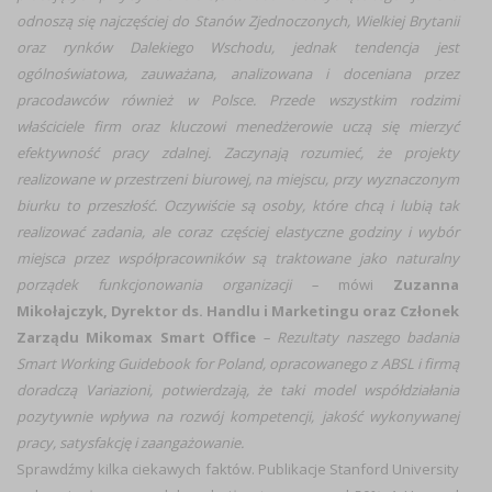
odnoszą się najczęściej do Stanów Zjednoczonych, Wielkiej Brytanii
oraz rynków Dalekiego Wschodu, jednak tendencja jest
ogólnoświatowa, zauważana, analizowana i doceniana przez
pracodawców również w Polsce. Przede wszystkim rodzimi
właściciele firm oraz kluczowi menedżerowie uczą się mierzyć
efektywność pracy zdalnej. Zaczynają rozumieć, że projekty
realizowane w przestrzeni biurowej, na miejscu, przy wyznaczonym
biurku to przeszłość. Oczywiście są osoby, które chcą i lubią tak
realizować zadania, ale coraz częściej elastyczne godziny i wybór
miejsca przez współpracowników są traktowane jako naturalny
porządek funkcjonowania organizacji –
mówi
Zuzanna
Mikołajczyk, Dyrektor ds. Handlu i Marketingu oraz Członek
Zarządu Mikomax Smart Office
– Rezultaty naszego badania
Smart Working Guidebook for Poland, opracowanego z ABSL i firmą
doradczą Variazioni, potwierdzają, że taki model współdziałania
pozytywnie wpływa na rozwój kompetencji, jakość wykonywanej
pracy, satysfakcję i zaangażowanie.
Sprawdźmy kilka ciekawych faktów. Publikacje Stanford University