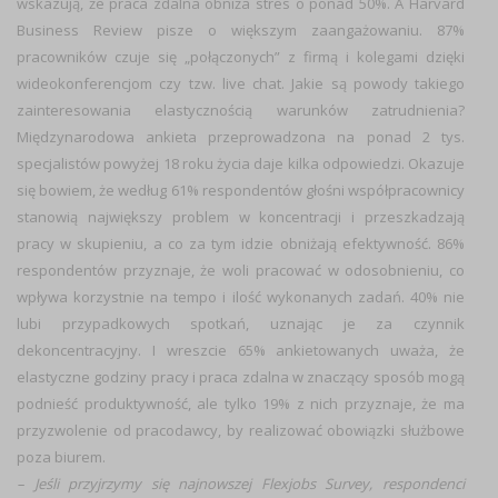
wskazują, że praca zdalna obniża stres o ponad 50%. A Harvard
Business Review pisze o większym zaangażowaniu. 87%
pracowników czuje się „połączonych” z firmą i kolegami dzięki
wideokonferencjom czy tzw. live chat. Jakie są powody takiego
zainteresowania elastycznością warunków zatrudnienia?
Międzynarodowa ankieta przeprowadzona na ponad 2 tys.
specjalistów powyżej 18 roku życia daje kilka odpowiedzi. Okazuje
się bowiem, że według 61% respondentów głośni współpracownicy
stanowią największy problem w koncentracji i przeszkadzają
pracy w skupieniu, a co za tym idzie obniżają efektywność. 86%
respondentów przyznaje, że woli pracować w odosobnieniu, co
wpływa korzystnie na tempo i ilość wykonanych zadań. 40% nie
lubi przypadkowych spotkań, uznając je za czynnik
dekoncentracyjny. I wreszcie 65% ankietowanych uważa, że
elastyczne godziny pracy i praca zdalna w znaczący sposób mogą
podnieść produktywność, ale tylko 19% z nich przyznaje, że ma
przyzwolenie od pracodawcy, by realizować obowiązki służbowe
poza biurem.
– Jeśli przyjrzymy się najnowszej Flexjobs Survey
, respondenci