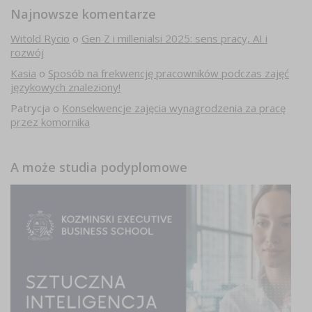
Najnowsze komentarze
Witold Rycio
o
Gen Z i millenialsi 2025: sens pracy, AI i
rozwój
Kasia
o
Sposób na frekwencję pracowników podczas zajęć
językowych znaleziony!
Patrycja
o
Konsekwencje zajęcia wynagrodzenia za pracę
przez komornika
A może studia podyplomowe