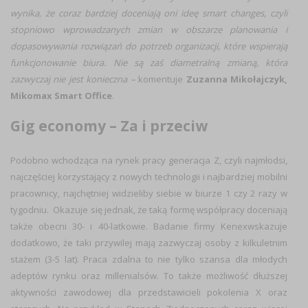
wynika, że coraz bardziej doceniają oni ideę smart changes, czyli
stopniowo wprowadzanych zmian w obszarze planowania i
dopasowywania rozwiązań do potrzeb organizacji, które wspierają
funkcjonowanie biura. Nie są zaś diametralną zmianą, która
zazwyczaj nie jest konieczna –
komentuje
Zuzanna Mikołajczyk,
Mikomax Smart Office
.
Gig economy – Za i przeciw
Podobno wchodząca na rynek pracy generacja Z, czyli najmłodsi,
najczęściej korzystający z nowych technologii i najbardziej mobilni
pracownicy, najchętniej widzieliby siebie w biurze 1 czy 2 razy w
tygodniu. Okazuje się jednak, że taką formę współpracy doceniają
także obecni 30- i 40-latkowie. Badanie firmy Kenexwskazuje
dodatkowo, że taki przywilej mają zazwyczaj osoby z kilkuletnim
stażem (3-5 lat). Praca zdalna to nie tylko szansa dla młodych
adeptów rynku oraz millenialsów. To także możliwość dłuższej
aktywności zawodowej dla przedstawicieli pokolenia X oraz