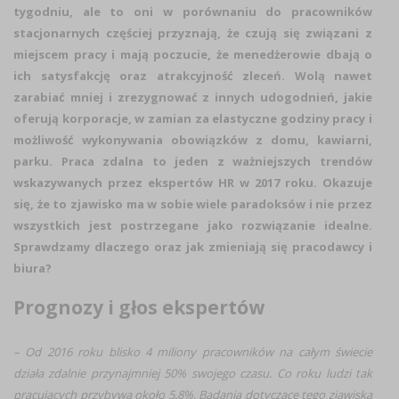
tygodniu, ale to oni w porównaniu do pracowników
stacjonarnych częściej przyznają, że czują się związani z
miejscem pracy i mają poczucie, że menedżerowie dbają o
ich satysfakcję oraz atrakcyjność zleceń. Wolą nawet
zarabiać mniej i zrezygnować z innych udogodnień, jakie
oferują korporacje, w zamian za elastyczne godziny pracy i
możliwość wykonywania obowiązków z domu, kawiarni,
parku. Praca zdalna to jeden z ważniejszych trendów
wskazywanych przez ekspertów HR w 2017 roku. Okazuje
się, że to zjawisko ma w sobie wiele paradoksów i nie przez
wszystkich jest postrzegane jako rozwiązanie idealne.
Sprawdzamy dlaczego oraz jak zmieniają się pracodawcy i
biura?
Prognozy i głos ekspertów
– Od 2016 roku blisko 4 miliony pracowników na całym świecie
działa zdalnie przynajmniej 50% swojego czasu. Co roku ludzi tak
pracujących przybywa około 5,8%.
Badania dotyczące tego zjawiska