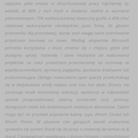
zapytani, jakie zmiany w dotychczasowej pracy najchętniej by
widzieli, aż 86% z nich myśli o działaniu zdalnie w wymiarze
pełnoetatowym, 73% wybiera bardziej elastyczny grafik, a 49% choć
częściowe wykonywanie obowiązków poza firmą. Za głosem
pracownika idą pracodawcy, biorąc pod uwagę także aranżowanie
przestrzeni biurowej na nowo. Według ekspertów Microsoft
potrzeba korzystania z biura zmienia się z miejsca, gdzie jest
dostępny sprzęt, materiały i dane niezbędne do realizowania
projektów na rzecz przestrzeni przeznaczonej na rozmowę ze
współpracownikami, wymianę poglądów, spotkania kreatywne lub
podsumowujące. Dlatego nowoczesne open space’y przekształcają
się w dedykowane strefy relaksu oraz tzw. hot deski. Zmiany nie
oznaczają wcale kosztownej rewolucji, wystarczy w odpowiedni
sposób przeprojektować obecną przestrzeń przy pomocy
dostępnych mebli lub dodatkowych mobilnych elementów. Takimi
mogą być na przykład popularne kabiny typu #Hush Closed lub
#Hush Phone. W obszarze tzw. gorących biurek znakomicie
sprawdza się system Stand Up do pracy o zmiennej dynamice sit &
stand. Z doświadczeń współpracy z dużymi firmami z różnych branż