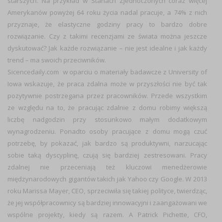
starszych. Na przykład w Stanach Zjednoczonych coraz więcej
Amerykanów powyżej 64 roku życia nadal pracuje, a 74% z nich
przyznaje, że elastyczne godziny pracy to bardzo dobre
rozwiązanie. Czy z takimi recenzjami ze świata można jeszcze
dyskutować? Jak każde rozwiązanie – nie jest idealne i jak każdy
trend – ma swoich przeciwników.
Sicencedaily.com w oparciu o materiały badawcze z University of
Iowa wskazuje, że praca zdalna może w przyszłości nie być tak
pozytywnie postrzegana przez pracowników. Przede wszystkim
ze względu na to, że pracując zdalnie z domu robimy większą
liczbę nadgodzin przy stosunkowo małym dodatkowym
wynagrodzeniu. Ponadto osoby pracujące z domu mogą czuć
potrzebę, by pokazać, jak bardzo są produktywni, narzucając
sobie taką dyscyplinę, czują się bardziej zestresowani. Pracy
zdalnej nie przeceniają też kluczowi menedżerowie
międzynarodowych gigantów takich jak Yahoo czy Google. W 2013
roku Marissa Mayer, CEO, sprzeciwiła się takiej polityce, twierdząc,
że jej współpracownicy są bardziej innowacyjni i zaangażowani we
wspólne projekty, kiedy są razem. A Patrick Pichette, CFO,