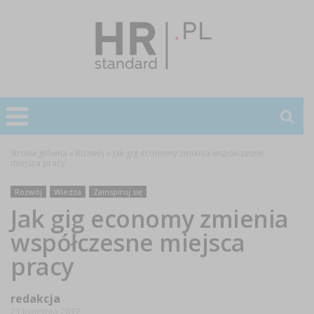
Strona główna
»
Rozwój
»
Jak gig economy zmienia współczesne
miejsca pracy
Rozwój
Wiedza
Zainspiruj się
Jak gig economy zmienia
współczesne miejsca
pracy
redakcja
21 kwietnia 2017