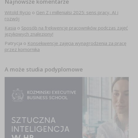
Najnowsze komentarze
Witold Rycio
o
Gen Z i millenialsi 2025: sens pracy, AI i
rozwój
Kasia
o
Sposób na frekwencję pracowników podczas zajęć
językowych znaleziony!
Patrycja
o
Konsekwencje zajęcia wynagrodzenia za pracę
przez komornika
A może studia podyplomowe