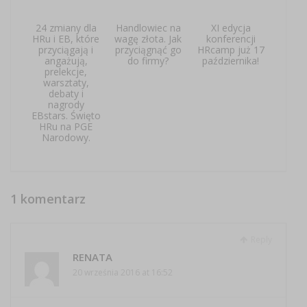
24 zmiany dla
Handlowiec na
XI edycja
HRu i EB, które
wagę złota. Jak
konferencji
przyciągają i
przyciągnąć go
HRcamp już 17
angażują,
do firmy?
października!
prelekcje,
warsztaty,
debaty i
nagrody
EBstars. Święto
HRu na PGE
Narodowy.
1 komentarz
Reply
RENATA
20 września 2016 at 16:52