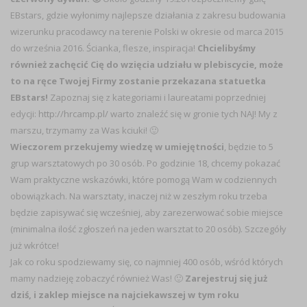
EBstars, gdzie wyłonimy najlepsze działania z zakresu budowania
wizerunku pracodawcy na terenie Polski w okresie od marca 2015
do września 2016. Ścianka, flesze, inspiracja!
Chcielibyśmy
również zachęcić Cię do wzięcia udziału w plebiscycie, może
to na ręce Twojej Firmy zostanie przekazana statuetka
EBstars!
Zapoznaj się z kategoriami i laureatami poprzedniej
edycji:
http://hrcamp.pl/
warto znaleźć się w gronie tych NAJ! My z
marszu, trzymamy za Was kciuki! 🙂
Wieczorem przekujemy wiedzę w umiejętności
, będzie to 5
grup warsztatowych po 30 osób. Po godzinie 18, chcemy pokazać
Wam praktyczne wskazówki, które pomogą Wam w codziennych
obowiązkach. Na warsztaty, inaczej niż w zeszłym roku trzeba
będzie zapisywać się wcześniej, aby zarezerwować sobie miejsce
(minimalna ilość zgłoszeń na jeden warsztat to 20 osób). Szczegóły
już wkrótce!
Jak co roku spodziewamy się, co najmniej 400 osób, wśród których
mamy nadzieję zobaczyć również Was! 🙂
Zarejestruj się już
dziś, i zaklep miejsce na najciekawszej w tym roku