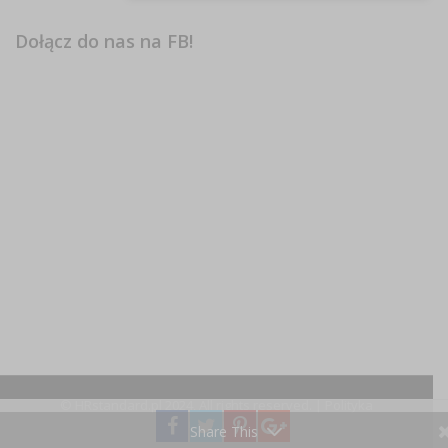
Dołącz do nas na FB!
© HRstandard.pl 2024, All rights reserved. |
Polityka
prywatności
Share This