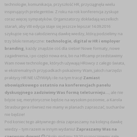
technologie, komunikacja, przyszłość HR, przyciągnęła wielu
inspirujących prelegentów. Z roku na rok konferencja zyskuje
coraz więcej sympatyków. Organizatorzy dokładają wszelkich
starań, aby VIII edycja staje się jeszcze lepsza! 14.09.2016
szykujcie się na całodzienną dawkę wiedzy, którą podzielimy na
trzy bloki tematyczne:
technologie, digital w HR i employer
branding
, każdy znajdzie coś dla siebie! Nowe formaty, nowe
zagadnienia, i po części nowa era, bo na HRcamp przedstawimy
Wam nowe technologie, których używają HRowcy z całego świata,
w ekstremalnych przypadkach pokażemy Wam, jakich narzędzi
praktycy HR NIE UŻYWAJĄ i ile na tym tracą!
Zamiast
obowiązkowego ostatnio na konferencjach panelu
dyskusyjnego zadziwimy Was formą teleturnieju…
, ale nie
bójcie się, merytorycznie będzie na wysokim poziomie, a Karola
Strasburgera również nie mamy w planach zapraszać, sucharów
nie będzie!
Pod koniec tego aktywnego dnia zapraszamy na kolejną dawkę
wiedzy – tym razem w innym wydaniu!
Zapraszamy Was na
czerwony dywan! 🙂
Około godziny 19:20 rozpoczniemy galę