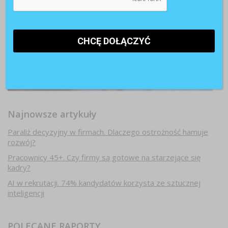
Najnowsze artykuły
Paraliż decyzyjny w firmach. Dlaczego ostrożność hamuje
rozwój?
Pracownicy 45+. Czy firmy są gotowe na starzejące się
kadry?
AI w rekrutacji. 74% kandydatów korzysta ze sztucznej
inteligencji
POLECANE RAPORTY