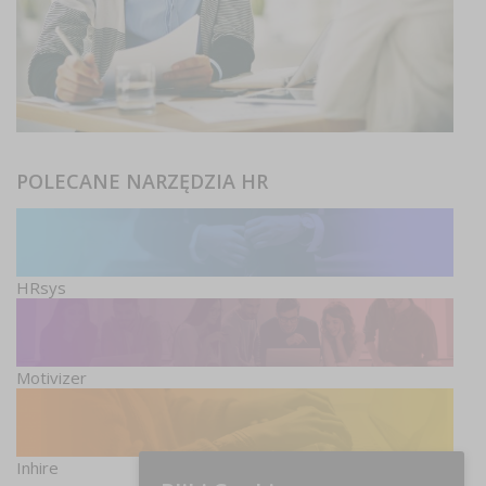
POLECANE NARZĘDZIA HR
HRsys
Motivizer
Inhire