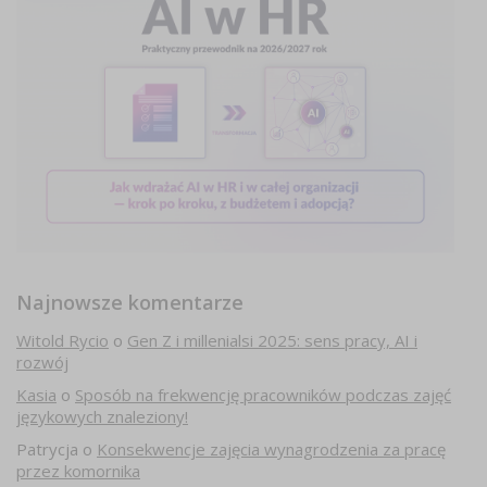
Najnowsze komentarze
Witold Rycio
o
Gen Z i millenialsi 2025: sens pracy, AI i
rozwój
Kasia
o
Sposób na frekwencję pracowników podczas zajęć
językowych znaleziony!
Patrycja
o
Konsekwencje zajęcia wynagrodzenia za pracę
przez komornika