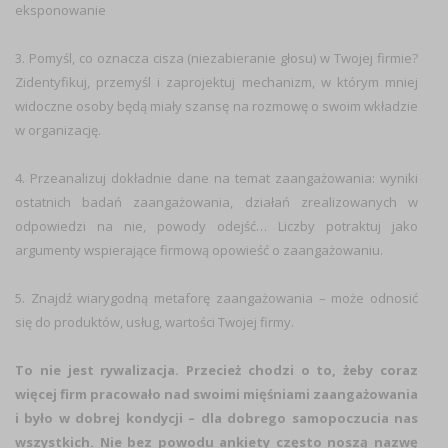
eksponowanie
3. Pomyśl, co oznacza cisza (niezabieranie głosu) w Twojej firmie?
Zidentyfikuj, przemyśl i zaprojektuj mechanizm, w którym mniej
widoczne osoby będą miały szansę na rozmowę o swoim wkładzie
w organizację.
4. Przeanalizuj dokładnie dane na temat zaangażowania: wyniki
ostatnich badań zaangażowania, działań zrealizowanych w
odpowiedzi na nie, powody odejść… Liczby potraktuj jako
argumenty wspierające firmową opowieść o zaangażowaniu.
5. Znajdź wiarygodną metaforę zaangażowania – może odnosić
się do produktów, usług, wartości Twojej firmy.
To nie jest rywalizacja. Przecież chodzi o to, żeby coraz
więcej firm pracowało nad swoimi mięśniami zaangażowania
i było w dobrej kondycji – dla dobrego samopoczucia nas
wszystkich. Nie bez powodu ankiety często noszą nazwę