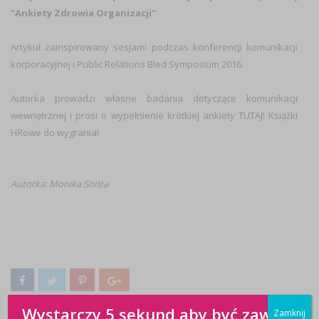
“Ankiety Zdrowia Organizacji”
Artykuł zainspirowany sesjami podczas konferencji komunikacji
korporacyjnej i Public Relations Bled Symposium 2016.
Autorka prowadzi własne badania dotyczące komunikacji
wewnętrznej i prosi o wypełnienie krótkiej ankiety
TUTAJ!
Książki
HRowe do wygrania!
Autorka: Monika Sońta
Wystarczy 5 sekund aby być zawsze
Zamknij