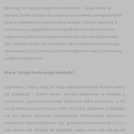
Wracając do naszej umięśnionej metafory – “akcja bikini” w
typowej firmie zaczyna się zwykle przed ankietą zaangażowania
wraz z zawiśnięciem pierwszych plakatów z datami badania, a
kończy wraz z opublikowaniem wyników oraz zakończeniem
najbardziej widocznej kampanii wewnętrznej zaprojektowanej
jako reakcja na wnioski z badania. Jak doświadczenie pokazuje,
opracowany przez trenera plan treningów nie zawsze równa się
podjętym działaniom.
Kto w Twojej firmie pręży muskuły?
Zapewne Ci, który czują, że mają najlepsze mięśnie, którymi warto
się pochwalić – dobre wyniki, wysoką motywację w związku z
sukcesami, są osobowościowe widoczne (taka potrzeba), a ich
każdy trening zaczyna się od selfie do lustra. Zapewne znalazłaby
się też grupa wyraźnie nadaktywna, komentująca wszystko,
zazwyczaj hiperpozytywnie (typ: gratulacji-nie-ma-końca). A co z
tymi, którzy nie działają tak aktywnie, siedzą cicho, nie chwalą się