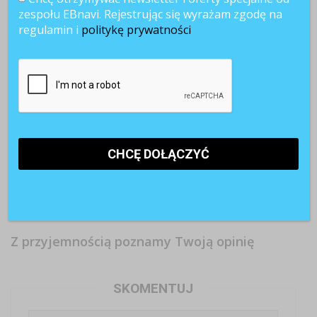
zespołu EBnavi. Rejestrując się wyrażam zgodę na
regulamin i
politykę prywatności
Wolontariat
Wynagrodzenia
Benefity w
pracowniczy a
przyszłości –
sektorze MŚP
sens pracy – czy
kluczowe
to głównie
to działa?
zmiany w
sposób na
payrollu
zwiększenie
motywacji i
efektywności
kadr
Z przyjemnością poznamy Twoją opinię
SKOMENTUJ