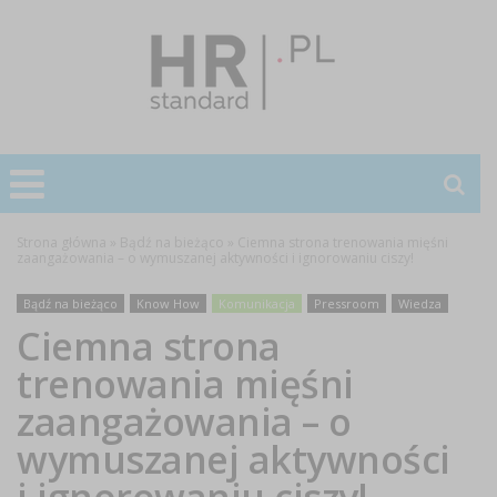
Strona główna
»
Bądź na bieżąco
»
Ciemna strona trenowania mięśni
zaangażowania – o wymuszanej aktywności i ignorowaniu ciszy!
Bądź na bieżąco
Know How
Komunikacja
Pressroom
Wiedza
Ciemna strona
trenowania mięśni
zaangażowania – o
wymuszanej aktywności