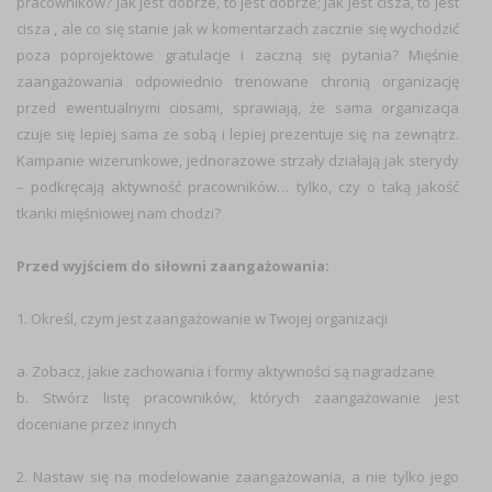
pracowników? Jak jest dobrze, to jest dobrze; jak jest cisza, to jest
cisza , ale co się stanie jak w komentarzach zacznie się wychodzić
poza poprojektowe gratulacje i zaczną się pytania? Mięśnie
zaangażowania odpowiednio trenowane chronią organizację
przed ewentualnymi ciosami, sprawiają, że sama organizacja
czuje się lepiej sama ze sobą i lepiej prezentuje się na zewnątrz.
Kampanie wizerunkowe, jednorazowe strzały działają jak sterydy
– podkręcają aktywność pracowników… tylko, czy o taką jakość
tkanki mięśniowej nam chodzi?
Przed wyjściem do siłowni zaangażowania:
1. Określ, czym jest zaangażowanie w Twojej organizacji
a. Zobacz, jakie zachowania i formy aktywności są nagradzane
b. Stwórz listę pracowników, których zaangażowanie jest
doceniane przez innych
2. Nastaw się na modelowanie zaangażowania, a nie tylko jego