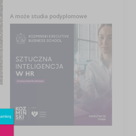
A może studia podyplomowe
amknij
h