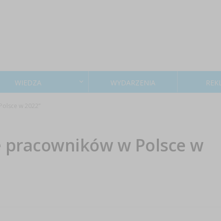
WIEDZA
WYDARZENIA
REK
olsce w 2022”
 pracowników w Polsce w