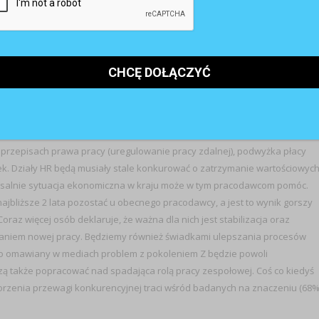
 Enpulse, aż 68% badanych jest zdeterminowanych, by w pracy dać z siebi
zeczy! Czyż nie z takim zespołem chcielibyśmy pracować?! Tymczasem gru
 nie wykazuje przy tym energii czy pasji. Po prostu robią co do nich
iają, np. podważając osiągnięcia ich zaangażowanych kolegów i koleżanek.
?
przepisach prawa pracy (uregulowanie pracy zdalnej), podwyżka płacy
tek. Działy HR będą musiały stale konkurować o zatrzymanie wartościowyc
oksalnie sytuacja ekonomiczna w kraju może w tym pracodawcom pomóc.
jbliższe 2 lata pozostać u obecnego pracodawcy, a jest to wynik gorszy
oraz więcej osób deklaruje, że ważna dla nich jest stabilizacja oraz
aniem nowej pracy. Będziemy również świadkami ulepszania procesów
ko omawiany w mediach problem z pokoleniem Z będzie powoli
szą także popracować nad spadająca rolą pracy zespołowej. Coś co kiedyś
rzenia przewagi konkurencyjnej traci wśród badanych na znaczeniu (68