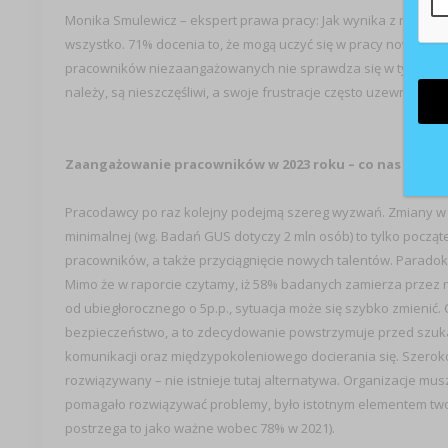
Monika Smulewicz – ekspert prawa pracy: Jak wynika z raportu
wszystko. 71% docenia to, że mogą uczyć się w pracy nowych r
pracowników niezaangażowanych nie sprawdza się w tym co robi,
należy, są nieszczęśliwi, a swoje frustracje często uzewnętrzn
Zaangażowanie pracowników w 2023 roku – co nas czeka
Pracodawcy po raz kolejny podejmą szereg wyzwań. Zmiany w 
minimalnej (wg. Badań GUS dotyczy 2 mln osób) to tylko począ
pracowników, a także przyciągnięcie nowych talentów. Parad
Mimo że w raporcie czytamy, iż 58% badanych zamierza przez na
od ubiegłorocznego o 5p.p., sytuacja może się szybko zmienić. C
bezpieczeństwo, a to zdecydowanie powstrzymuje przed szuk
komunikacji oraz międzypokoleniowego docierania się. Szero
rozwiązywany – nie istnieje tutaj alternatywa. Organizacje mu
pomagało rozwiązywać problemy, było istotnym elementem two
postrzega to jako ważne wobec 78% w 2021).