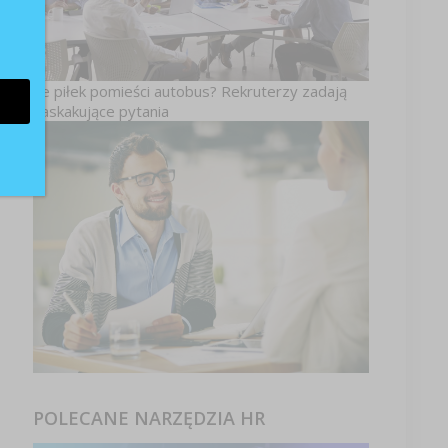
e
pa
Ile piłek pomieści autobus? Rekruterzy zadają
zaskakujące pytania
h
%
POLECANE NARZĘDZIA HR