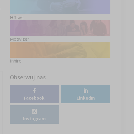
a
HRsys
Motivizer
Inhire
Obserwuj nas
Facebook
LinkedIn
Instagram