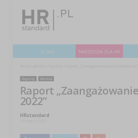
O NAS
NARZĘDZIA DLA HR
Strona główna
»
Raporty
»
Raport „Zaangażowanie pracowników w P
Raporty
Wiedza
Raport „Zaangażowanie
2022”
HRstandard
13 marca 2023