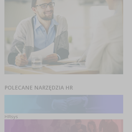
POLECANE NARZĘDZIA HR
HRsys