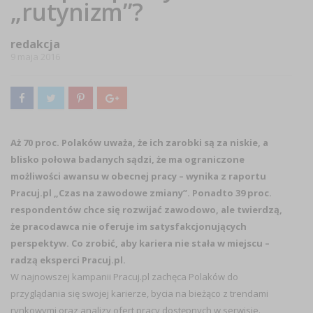
„rutynizm”?
redakcja
9 maja 2016
Aż 70 proc. Polaków uważa, że ich zarobki są za niskie, a
blisko połowa badanych sądzi, że ma ograniczone
możliwości awansu w obecnej pracy – wynika z raportu
Pracuj.pl „Czas na zawodowe zmiany”. Ponadto 39 proc.
respondentów chce się rozwijać zawodowo, ale twierdzą,
że pracodawca nie oferuje im satysfakcjonujących
perspektyw. Co zrobić, aby kariera nie stała w miejscu –
radzą eksperci Pracuj.pl.
W najnowszej kampanii Pracuj.pl zachęca Polaków do
przyglądania się swojej karierze, bycia na bieżąco z trendami
rynkowymi oraz analizy ofert pracy dostępnych w serwisie.