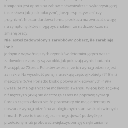
Kampania jest oparta na zabawie słowotwórczej wykorzystującej
takie słowa jak „niskopłacyzm”, „bezperspektywizm” czy
„rutynizm”. Niestandardowa forma przekazu ma zwracać uwagę
na symptomy, które mogą być znakiem, że nadszedł czas na
zmianę pracy.
Nie jesteś zadowolony z zarobków? Zobacz, ile zarabiają
inni!
Jednym z najważniejszych czynników determinujących nasze
zadowolenie z pracy są zarobki. Jak pokazują wyniki badania
Pracuj.pl, aż 70 proc. Polaków twierdzi, że ich wynagrodzenie jest
za niskie. Na wysokość pensji narzekają częściej kobiety (74%) niż
mężczyźni (67%). Ponadto blisko połowa ankietowanych (49%)
uważa, że ma ograniczone możliwości awansu. Więcej kobiet (54%)
niż mężczyzn (45%) nie dostrzega szans na poprawę sytuacji.
Bardzo często zdarza się, że pracownicy nie mają orientacji w
obszarze wynagrodzeń na analogicznych stanowiskach w innych
firmach. Przez to trudniej jest im negocjować podwyżkę z
przełożonym lub próbować zwiększyć pensję dzięki zmianie