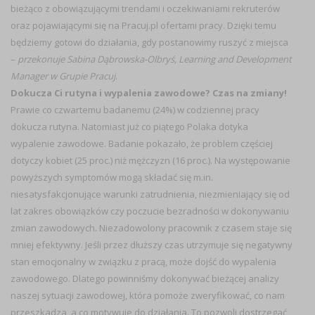
bieżąco z obowiązującymi trendami i oczekiwaniami rekruterów
oraz pojawiającymi się na Pracuj.pl ofertami pracy. Dzięki temu
będziemy gotowi do działania, gdy postanowimy ruszyć z miejsca
–
przekonuje Sabina Dąbrowska-Olbryś, Learning and Development
Manager w Grupie Pracuj
.
Dokucza Ci rutyna i wypalenia zawodowe? Czas na zmiany!
Prawie co czwartemu badanemu (24%) w codziennej pracy
dokucza rutyna. Natomiast już co piątego Polaka dotyka
wypalenie zawodowe. Badanie pokazało, że problem częściej
dotyczy kobiet (25 proc.) niż mężczyzn (16 proc.). Na występowanie
powyższych symptomów mogą składać się m.in.
niesatysfakcjonujące warunki zatrudnienia, niezmieniający się od
lat zakres obowiązków czy poczucie bezradności w dokonywaniu
zmian zawodowych. Niezadowolony pracownik z czasem staje się
mniej efektywny. Jeśli przez dłuższy czas utrzymuje się negatywny
stan emocjonalny w związku z pracą, może dojść do wypalenia
zawodowego. Dlatego powinniśmy dokonywać bieżącej analizy
naszej sytuacji zawodowej, która pomoże zweryfikować, co nam
przeszkadza, a co motywuje do działania. To pozwoli dostrzegać