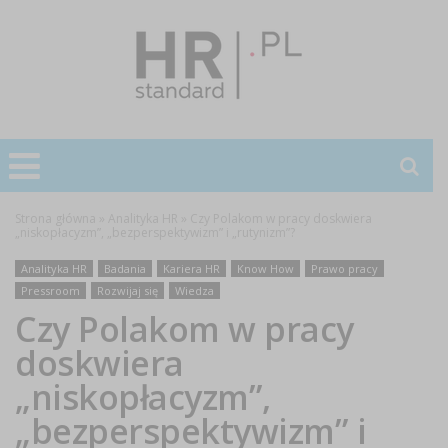
Strona główna
»
Analityka HR
»
Czy Polakom w pracy doskwiera
„niskopłacyzm”, „bezperspektywizm” i „rutynizm”?
Analityka HR
Badania
Kariera HR
Know How
Prawo pracy
Pressroom
Rozwijaj się
Wiedza
Czy Polakom w pracy
doskwiera
„niskopłacyzm”,
„bezperspektywizm” i