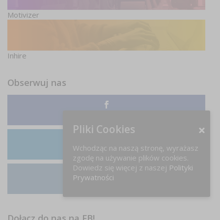
Motivizer
Inhire
Obserwuj nas
Facebook
Pliki Cookies
Wchodząc na naszą stronę, wyrażasz
LinkedIn
zgodę na używanie plików cookies.
Dowiedz się więcej z naszej
Polityki
Prywatności
Instagram
Dołącz do nas na FB!