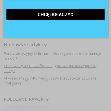
Najnowsze artykuły
Paraliż decyzyjny w firmach. Dlaczego ostrożność hamuje
rozwój?
Pracownicy 45+. Czy firmy są gotowe na starzejące się
kadry?
AI w rekrutacji. 74% kandydatów korzysta ze sztucznej
inteligencji
POLECANE RAPORTY