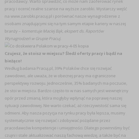
pracodawcy. Warto sprawdzić, co może nam zaoferować rynek
pracy i ocenić realne szanse na wyższe zarobki. Wystarczy wejść
na www.zarobki.pracuj.pl i porównać nasze wynagrodzenie z
osobami znajdującymi się na tym samym etapie kariery w naszej
branży –
komentuje Maciej Bąk, ekspert ds. Raportów
Wynagrodzeń w Grupie Pracuj
.
Czujesz, że stoisz w miejscu? Śledź oferty pracy i bądź na
bieżąco!
Według badania Pracuj.pl, 39% Polaków chce się rozwijać
zawodowo, ale uważa, że w obecnej pracy ma ograniczone
perspektywy rozwoju. Jednocześnie, 35% badanych ma poczucie,
że stoi w miejscu. Bardzo często to w nas samych jest wewnętrzny
opór przed zmianą, która mogłyby wpłynąć na poprawę naszej
sytuacji zawodowej. Nie warto czekać, aż rzeczywistość sama się
odmieni. Aby nasza pozycja na rynku pracy była lepsza, musimy
systematycznie się rozwijać i zdobywać pożądane przez
pracodawców kompetencje i umiejętności. Dlatego powinniśmy być
czujni i stale aktualizować naszą fachową wiedzę, a także być na