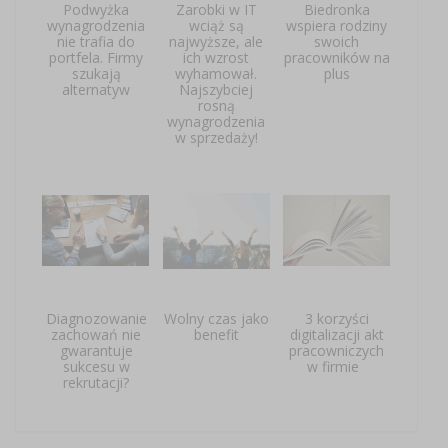
Podwyżka
Zarobki w IT
Biedronka
wynagrodzenia
wciąż są
wspiera rodziny
nie trafia do
najwyższe, ale
swoich
portfela. Firmy
ich wzrost
pracowników na
szukają
wyhamował.
plus
alternatyw
Najszybciej
rosną
wynagrodzenia
w sprzedaży!
Diagnozowanie
Wolny czas jako
3 korzyści
zachowań nie
benefit
digitalizacji akt
gwarantuje
pracowniczych
sukcesu w
w firmie
rekrutacji?