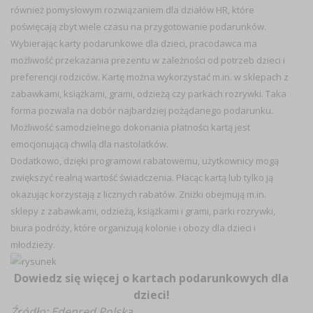
również pomysłowym rozwiązaniem dla działów HR, które
poświęcają zbyt wiele czasu na przygotowanie podarunków.
Wybierając karty podarunkowe dla dzieci, pracodawca ma
możliwość przekazania prezentu w zależności od potrzeb dzieci i
preferencji rodziców. Kartę można wykorzystać m.in. w sklepach z
zabawkami, książkami, grami, odzieżą czy parkach rozrywki. Taka
forma pozwala na dobór najbardziej pożądanego podarunku.
Możliwość samodzielnego dokonania płatności kartą jest
emocjonującą chwilą dla nastolatków.
Dodatkowo, dzięki programowi rabatowemu, użytkownicy mogą
zwiększyć realną wartość świadczenia. Płacąc kartą lub tylko ją
okazując korzystają z licznych rabatów. Zniżki obejmują m.in.
sklepy z zabawkami, odzieżą, książkami i grami, parki rozrywki,
biura podróży, które organizują kolonie i obozy dla dzieci i
młodzieży.
Dowiedz się więcej o kartach podarunkowych dla
dzieci!
Źródło: Edenred Polska