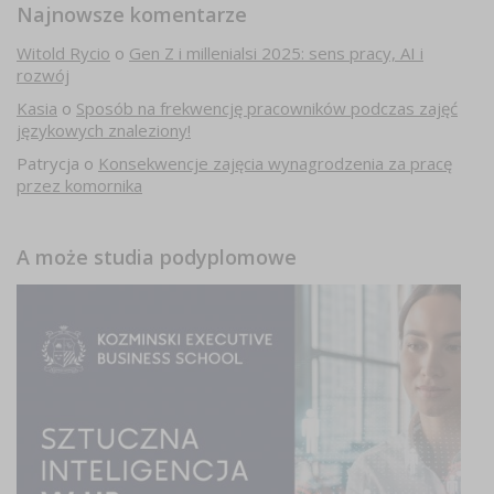
Najnowsze komentarze
Witold Rycio
o
Gen Z i millenialsi 2025: sens pracy, AI i
rozwój
Kasia
o
Sposób na frekwencję pracowników podczas zajęć
językowych znaleziony!
Patrycja
o
Konsekwencje zajęcia wynagrodzenia za pracę
przez komornika
A może studia podyplomowe