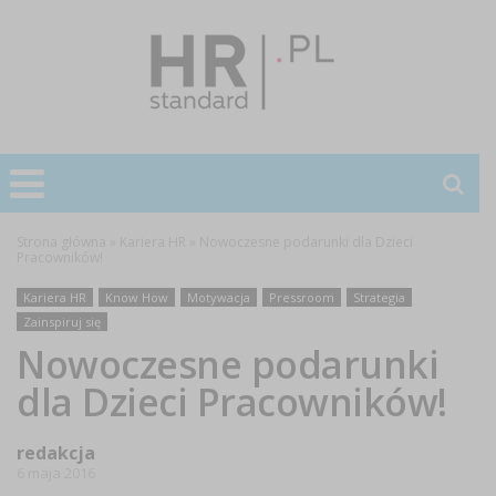
Strona główna
»
Kariera HR
»
Nowoczesne podarunki dla Dzieci
Pracowników!
Kariera HR
Know How
Motywacja
Pressroom
Strategia
Zainspiruj się
Nowoczesne podarunki
dla Dzieci Pracowników!
redakcja
6 maja 2016