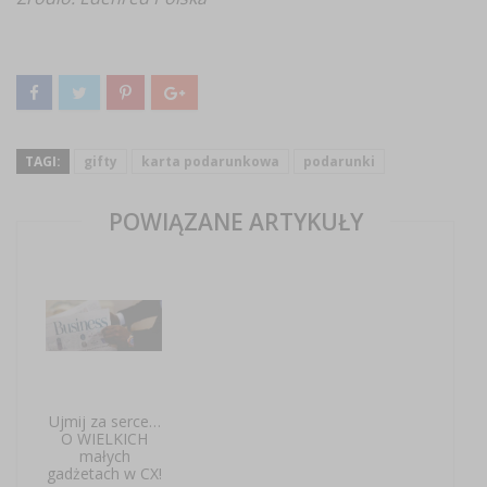
TAGI:
gifty
karta podarunkowa
podarunki
POWIĄZANE ARTYKUŁY
Ujmij za serce…
O WIELKICH
małych
gadżetach w CX!