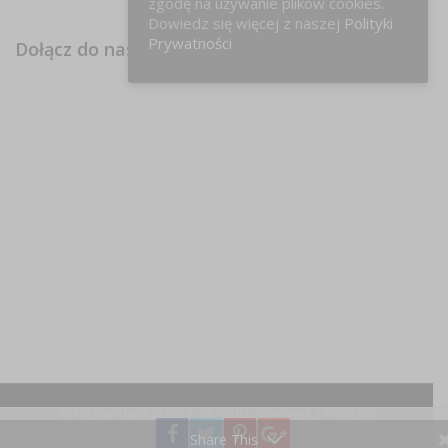
zgodę na używanie plików cookies.
Dowiedz się więcej z naszej
Polityki
Prywatności
Dołącz do nas na FB!
© HRstandard.pl 2024, All rights reserved. |
Polityka
prywatności
Share This