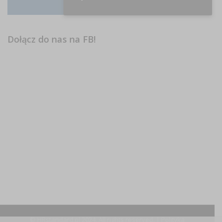
Instagram
Dołącz do nas na FB!
© HRstandard.pl 2024, All rights reserved. |
Polityka