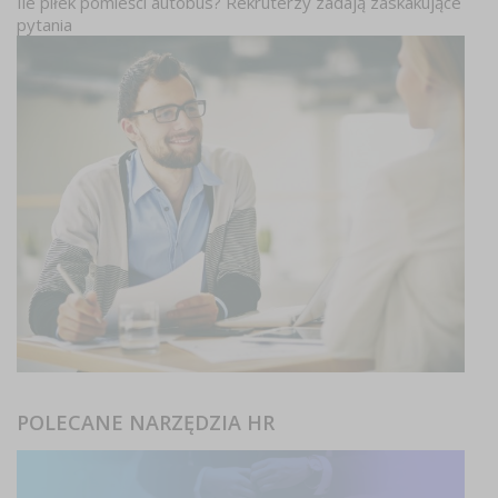
Ile piłek pomieści autobus? Rekruterzy zadają zaskakujące
pytania
POLECANE NARZĘDZIA HR