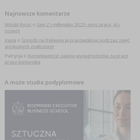
Najnowsze komentarze
Witold Rycio
o
Gen Z i millenialsi 2025: sens pracy, AI i
rozwój
Kasia
o
Sposób na frekwencję pracowników podczas zajęć
językowych znaleziony!
Patrycja
o
Konsekwencje zajęcia wynagrodzenia za pracę
przez komornika
A może studia podyplomowe