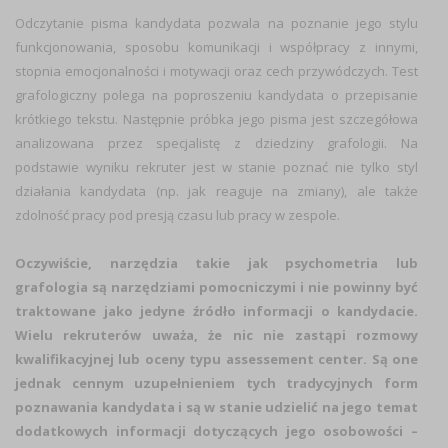
Odczytanie pisma kandydata pozwala na poznanie jego stylu
funkcjonowania, sposobu komunikacji i współpracy z innymi,
stopnia emocjonalności i motywacji oraz cech przywódczych. Test
grafologiczny polega na poproszeniu kandydata o przepisanie
krótkiego tekstu. Następnie próbka jego pisma jest szczegółowa
analizowana przez specjalistę z dziedziny grafologii. Na
podstawie wyniku rekruter jest w stanie poznać nie tylko styl
działania kandydata (np. jak reaguje na zmiany), ale także
zdolność pracy pod presją czasu lub pracy w zespole.
Oczywiście, narzędzia takie jak psychometria lub
grafologia są narzędziami pomocniczymi i nie powinny być
traktowane jako jedyne źródło informacji o kandydacie.
Wielu rekruterów uważa, że nic nie zastąpi rozmowy
kwalifikacyjnej lub oceny typu assessement center. Są one
jednak cennym uzupełnieniem tych tradycyjnych form
poznawania kandydata i są w stanie udzielić na jego temat
dodatkowych informacji dotyczących jego osobowości –