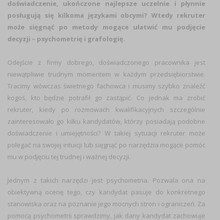
doświadczenie, ukończone najlepsze uczelnie i płynnie
posługują się kilkoma językami obcymi? Wtedy rekruter
może sięgnąć po metody mogące ułatwić mu podjęcie
decyzji – psychometrię i grafologię.
Odejście z firmy dobrego, doświadczonego pracownika jest
niewątpliwie trudnym momentem w każdym przedsiębiorstwie.
Tracimy wówczas świetnego fachowca i musimy szybko znaleźć
kogoś, kto będzie potrafił go zastąpić. Co jednak ma zrobić
rekruter, kiedy po rozmowach kwalifikacyjnych szczególnie
zainteresowało go kilku kandydatów, którzy posiadają podobne
doświadczenie i umiejętności? W takiej sytuacji rekruter może
polegać na swojej intuicji lub sięgnąć po narzędzia mogące pomóc
mu w podjęciu tej trudnej i ważnej decyzji.
Jednym z takich narzędzi jest psychometria. Pozwala ona na
obiektywną ocenę tego, czy kandydat pasuje do konkretnego
stanowiska oraz na poznanie jego mocnych stron i ograniczeń. Za
pomocą psychometrii sprawdzimy, jak dany kandydat zachowuje