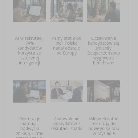
AI w rekrutacji.
Pełny etat albo
Oczekiwania
74%
nic? Polska
kandydatów się
kandydatów
nadal odstaje
zmieniły.
korzysta ze
od Europy
Bezpieczeństwo
sztucznej
wygrywa z
inteligencji
benefitami
Rekrutacje
Zadowolenie
Sklepy Komfort
hamują,
kandydatów z
rekrutują do
podwyżki
rekrutacji spada
nowego salonu
znikają. Firmy
w Mysiadle