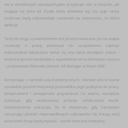
się w określonych sytuacjach,jakie przyjmuje role w zespole, jak
reaguje na stres itd. Dzięki temu dowiemy się, czy jego cechy
osobowe będą odpowiadały zadaniom na stanowisku, na które
aplikuje.
Testy te mogą z powodzeniem być przeprowadzane już na etapie
rozmowy o pracę, ponieważ ich uzupełnienie zajmuje
maksymalnie kilkanaście minut. Są one także dostępne online –
można poprosić kandydata o wypełnienie ich w domowym zaciszu
–
podpowiada Weronika Sierant, HR Manager w Smart MBC.
Korzystając z narzędzi psychometrycznych, rekruter jest w stanie
sprawdzić poziom motywacji pracownika, jego podejście do pracy,
temperament i umiejętności przywódcze. Co ważne, narzędzie
pokazuje, gdy analizowany próbuje zafałszować wynik.
Doświadczenie pokazuje, że w momencie, gdy kandydaci
zaczynają udzielać nieprawidłowych odpowiedzi lub kreują swój
wizerunek chcąc lepiej wypaść – wynik testu jest nieważny.