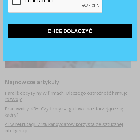
Najnowsze artykuły
Paraliż decyzyjny w firmach. Dlaczego ostrożność hamuje
rozwój?
Pracownicy 45+. Czy firmy są gotowe na starzejące się
kadry?
AI w rekrutacji. 74% kandydatów korzysta ze sztucznej
inteligencji