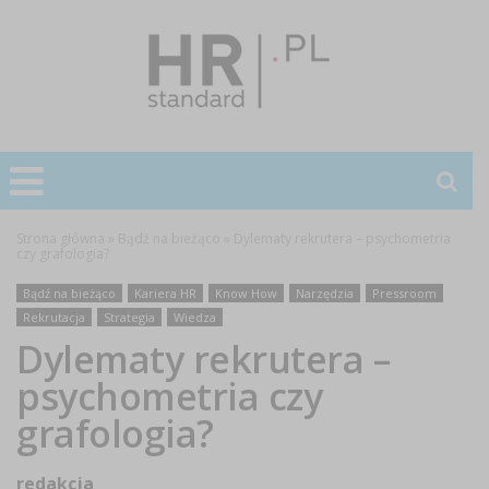
Strona główna
»
Bądź na bieżąco
»
Dylematy rekrutera – psychometria
czy grafologia?
Bądź na bieżąco
Kariera HR
Know How
Narzędzia
Pressroom
Rekrutacja
Strategia
Wiedza
Dylematy rekrutera –
psychometria czy
grafologia?
redakcja