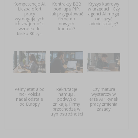
Kompetencje AI.
Kontrakty B2B
Kryzys kadrowy
Liczba ofert
pod lupą PIP.
w urzędach. Czy
pracy
Jak przygotować
agenci AI mogą
wymagających
firmę do
odciążyć
ich znajomości
nowych
administrację?
wzrosła do
kontroli?
blisko 80 tys.
Pełny etat albo
Rekrutacje
Czy matura
nic? Polska
hamują,
wystarczy w
nadal odstaje
podwyżki
erze AI? Rynek
od Europy
znikają. Firmy
pracy zmienia
przechodzą w
zasady
tryb ostrożności