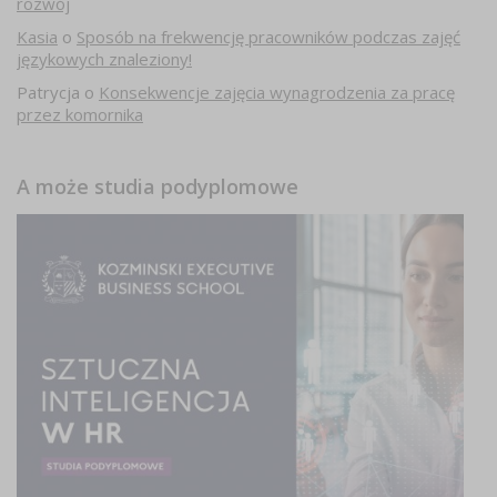
rozwój
Kasia
o
Sposób na frekwencję pracowników podczas zajęć
językowych znaleziony!
Patrycja
o
Konsekwencje zajęcia wynagrodzenia za pracę
przez komornika
A może studia podyplomowe