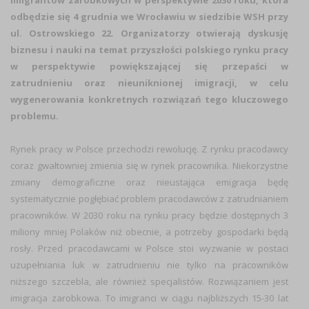
imigrantów zarobkowych w perspektywie 2030 roku, która
odbędzie się 4 grudnia we Wrocławiu w siedzibie WSH przy
ul. Ostrowskiego 22. Organizatorzy otwierają dyskusję
biznesu i nauki na temat przyszłości polskiego rynku pracy
w perspektywie powiększającej się przepaści w
zatrudnieniu oraz nieuniknionej imigracji, w celu
wygenerowania konkretnych rozwiązań tego kluczowego
problemu.
Rynek pracy w Polsce przechodzi rewolucję. Z rynku pracodawcy
coraz gwałtowniej zmienia się w rynek pracownika. Niekorzystne
zmiany demograficzne oraz nieustająca emigracja będę
systematycznie pogłębiać problem pracodawców z zatrudnianiem
pracowników. W 2030 roku na rynku pracy będzie dostępnych 3
miliony mniej Polaków niż obecnie, a potrzeby gospodarki będą
rosły. Przed pracodawcami w Polsce stoi wyzwanie w postaci
uzupełniania luk w zatrudnieniu nie tylko na pracowników
niższego szczebla, ale również specjalistów. Rozwiązaniem jest
imigracja zarobkowa. To imigranci w ciągu najbliższych 15-30 lat