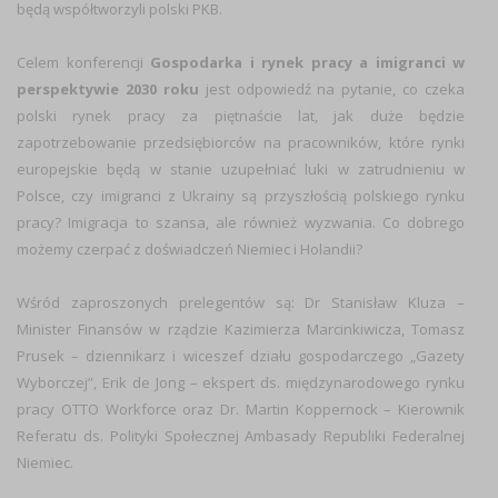
będą współtworzyli polski PKB.
Celem konferencji
Gospodarka i rynek pracy a imigranci w
perspektywie 2030 roku
jest odpowiedź na pytanie, co czeka
polski rynek pracy za piętnaście lat, jak duże będzie
zapotrzebowanie przedsiębiorców na pracowników, które rynki
europejskie będą w stanie uzupełniać luki w zatrudnieniu w
Polsce, czy imigranci z Ukrainy są przyszłością polskiego rynku
pracy? Imigracja to szansa, ale również wyzwania. Co dobrego
możemy czerpać z doświadczeń Niemiec i Holandii?
Wśród zaproszonych prelegentów są: Dr Stanisław Kluza –
Minister Finansów w rządzie Kazimierza Marcinkiwicza, Tomasz
Prusek – dziennikarz i wiceszef działu gospodarczego „Gazety
Wyborczej”, Erik de Jong – ekspert ds. międzynarodowego rynku
pracy OTTO Workforce oraz Dr. Martin Koppernock – Kierownik
Referatu ds. Polityki Społecznej Ambasady Republiki Federalnej
Niemiec.