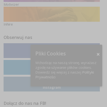
Motivizer
Inhire
Obserwuj nas
Pliki Cookies
Facebook
Wchodząc na naszą stronę, wyrażasz
zgodę na używanie plików cookies.
LinkedIn
Dowiedz się więcej z naszej
Polityki
Prywatności
Instagram
Dołącz do nas na FB!