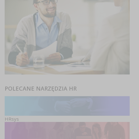
POLECANE NARZĘDZIA HR
HRsys