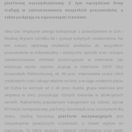
platformę oszczędnościową. Z tym narzędziem firmy
trafiają w zainteresowania wszystkich pracowników, a
także podążają za najnowszymi trendami.
Idea tzw.
employee savings
funkcjonuje z powodzeniem w USA i
Wielkiej Brytanii od kilku lat i zyskuje kolejnych zwolenników. Na
ten sukces wpływają możliwość podejścia do wszystkich
pracowników w indywidualny i elastyczny sposób oraz rosnące
zainteresowanie ofertami promocyjnymi w internecie. Jak
wskazują wyniki raportu „Kupuję w Internecie 2014” Izby
Gospodarki Elektronicznej, ok. 60 proc. internautów szuka ofert
zniżkowych i robi zakupy właśnie on-line, a w ciągu ostatnich pięciu
lat liczba ta wzrosła aż o 43 proc. Każda grupa wiekowa jest
aktywna w sieci, poszukując różnych towarów w atrakcyjnych
cenach. Najbardziej popularnymi kategoriami są: odzież, sprzęt
RTV/AGD i komputerowy, perfumy i kosmetyki oraz asortyment dla
dzieci. Istotną korzyścią
platform motywacyjnych
jest
zaspokojenie powyższych oczekiwań, a nawet wyjście im
naprzeciw. To także wygoda i łatwość użytkowania oraz wiele