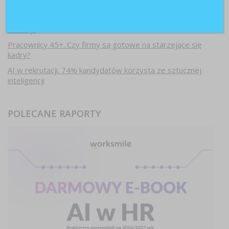
Najnowsze artykuły
Paraliż decyzyjny w firmach. Dlaczego ostrożność hamuje
rozwój?
Pracownicy 45+. Czy firmy są gotowe na starzejące się
kadry?
AI w rekrutacji. 74% kandydatów korzysta ze sztucznej
inteligencji
POLECANE RAPORTY