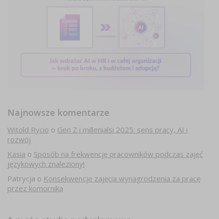
Najnowsze komentarze
Witold Rycio
o
Gen Z i millenialsi 2025: sens pracy, AI i
rozwój
Kasia
o
Sposób na frekwencję pracowników podczas zajęć
językowych znaleziony!
Patrycja
o
Konsekwencje zajęcia wynagrodzenia za pracę
przez komornika