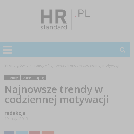
Strona główna
»
Trendy
»
Najnowsze trendy w codziennej motywacji
Trendy
Zainspiruj się
Najnowsze trendy w
codziennej motywacji
redakcja
19 maja 2015