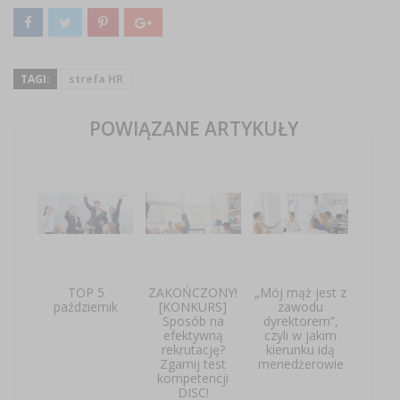
TAGI:
strefa HR
POWIĄZANE ARTYKUŁY
TOP 5
ZAKOŃCZONY!
„Mój mąż jest z
październik
[KONKURS]
zawodu
Sposób na
dyrektorem”,
efektywną
czyli w jakim
rekrutację?
kierunku idą
Zgarnij test
menedżerowie
kompetencji
DISC!