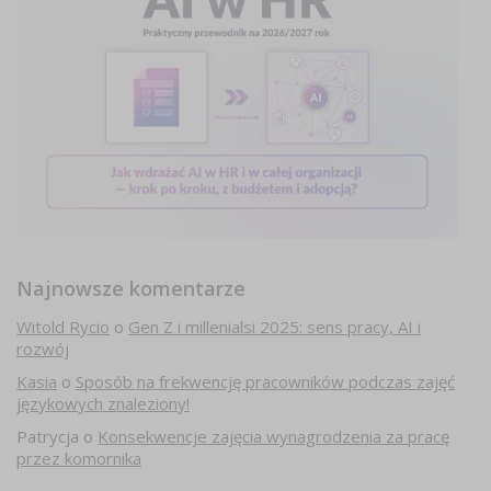
Najnowsze komentarze
Witold Rycio
o
Gen Z i millenialsi 2025: sens pracy, AI i
rozwój
Kasia
o
Sposób na frekwencję pracowników podczas zajęć
językowych znaleziony!
Patrycja
o
Konsekwencje zajęcia wynagrodzenia za pracę
przez komornika