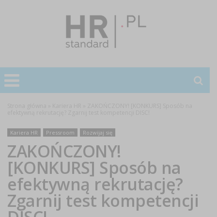
Strona główna
»
Kariera HR
»
ZAKOŃCZONY! [KONKURS] Sposób na
efektywną rekrutację? Zgarnij test kompetencji DISC!
Kariera HR
Pressroom
Rozwijaj się
ZAKOŃCZONY!
[KONKURS] Sposób na
efektywną rekrutację?
Zgarnij test kompetencji