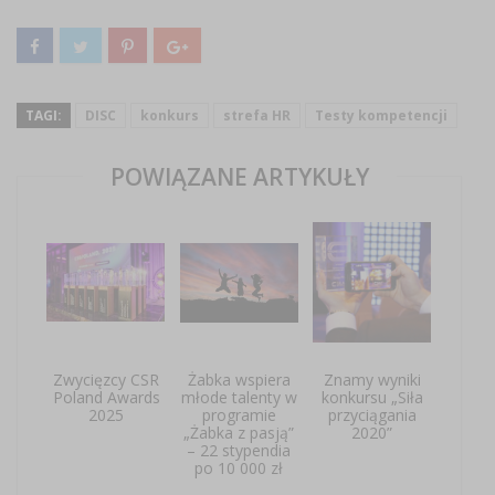
TAGI:
DISC
konkurs
strefa HR
Testy kompetencji
POWIĄZANE ARTYKUŁY
Zwycięzcy CSR
Żabka wspiera
Znamy wyniki
Poland Awards
młode talenty w
konkursu „Siła
2025
programie
przyciągania
„Żabka z pasją”
2020”
– 22 stypendia
po 10 000 zł