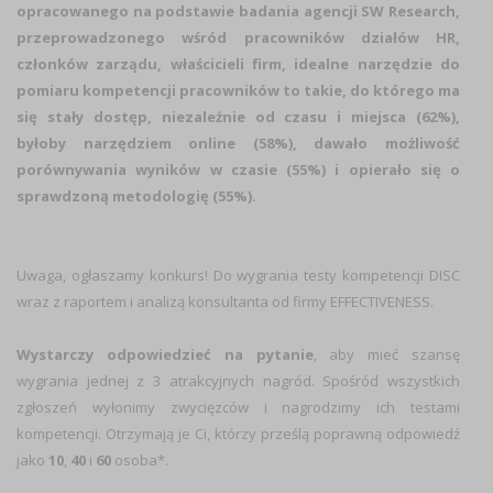
opracowanego na podstawie badania agencji SW Research,
przeprowadzonego wśród pracowników działów HR,
członków zarządu, właścicieli firm, idealne narzędzie do
pomiaru kompetencji pracowników to takie, do którego ma
się stały dostęp, niezależnie od czasu i miejsca (62%),
byłoby narzędziem online (58%), dawało możliwość
porównywania wyników w czasie (55%) i opierało się o
sprawdzoną metodologię (55%).
Uwaga, ogłaszamy konkurs! Do wygrania testy kompetencji DISC
wraz z raportem i analizą konsultanta od firmy EFFECTIVENESS.
Wystarczy odpowiedzieć na pytanie
, aby mieć szansę
wygrania jednej z 3 atrakcyjnych nagród. Spośród wszystkich
zgłoszeń wyłonimy zwycięzców i nagrodzimy ich testami
kompetencji. Otrzymają je Ci, którzy prześlą poprawną odpowiedź
jako
10
,
40
i
60
osoba*.