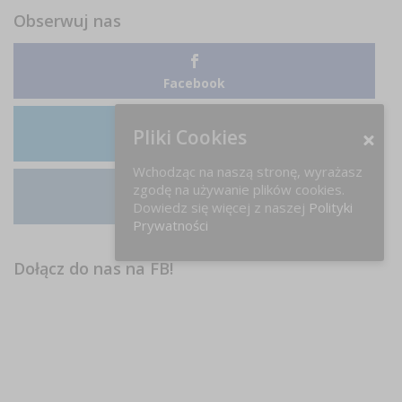
Obserwuj nas
Facebook
Pliki Cookies
LinkedIn
Wchodząc na naszą stronę, wyrażasz
zgodę na używanie plików cookies.
Dowiedz się więcej z naszej
Polityki
Instagram
Prywatności
Dołącz do nas na FB!