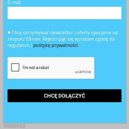
E-mail
Chcę otrzymywać newsletter i oferty specjalne od
zespołu EBnavi. Rejestrując się wyrażam zgodę na
regulamin i
politykę prywatności
Najnowsze artykuły
Paraliż decyzyjny w firmach. Dlaczego ostrożność hamuje
rozwój?
Pracownicy 45+. Czy firmy są gotowe na starzejące się
kadry?
AI w rekrutacji. 74% kandydatów korzysta ze sztucznej
inteligencji