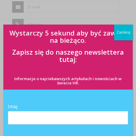
Wystarczy 5 sekund aby być zawsze
Zamknij
na bieżąco.
Zapisz się do naszego newslettera
tutaj:
Informacje o najciekawszych artykułach i nowościach w
świecie HR.
Imię