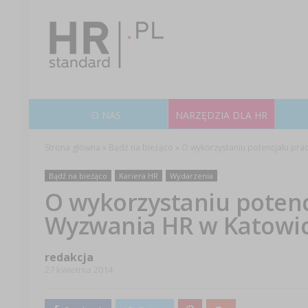
O NAS
NARZĘDZIA DLA HR
Strona główna
»
Bądź na bieżąco
»
O wykorzystaniu potencjału pra
Bądź na bieżąco
Kariera HR
Wydarzenia
O wykorzystaniu potenc
Wyzwania HR w Katowi
redakcja
27 kwietnia 2014