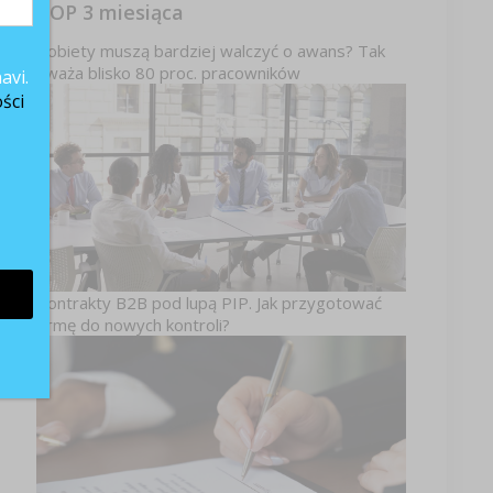
TOP 3 miesiąca
Kobiety muszą bardziej walczyć o awans? Tak
uważa blisko 80 proc. pracowników
avi.
ści
–
Kontrakty B2B pod lupą PIP. Jak przygotować
firmę do nowych kontroli?