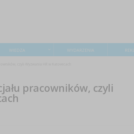
WIEDZA
WYDARZENIA
REK
cowników, czyli Wyzwania HR w Katowicach
jału pracowników, czyli
cach