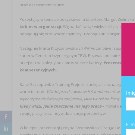
oraz assessment centre.
Pozostając w temacie pozyskiwania talentów, Margot Zielińska i 
kobiet w organizacji
. Wg badań, wciąż większość pracowników
odnajdują się w nowoczesnym stylu zarządzania organizacją, k
Następnie Marta Krzyżanowska z TRW Automotive, zaprezentow
karier w Centrum Inżynieryjnym TRW. Pozwala on obiektywnie o
przejścia na kolejny poziom w ścieżce kariery.
Prezentowany m
kompetencyjnych.
Rafał Szczepanik z Training Projects zachęcał słuchaczy do twor
warto to robić.
Wśród przedstawionych 9 fundamentów kultury in
Imi
wykorzystanie świeżego spojrzenia, jakie wnosi do firmy nowy p
kiedy widzi, jakie znaczenie ma jego praca
– mówił dalej Szc
swojej pracy oraz indywidualizacja perspektyw.
E-m
W kolejnej prezentacji Justyna Sosnowska z Orange i Michał Ja