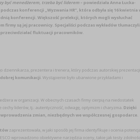
zy być menedżerem, trzeba być liderem
– powiedziała Anna Łucka-
 podczas konferencji „Wyzwania HR”, która odbyła się 16 kwietnia
nią konferencji. Większość prelekcji, których mogli wysłuchać
 firmy są jej pracownicy. Specjaliści podczas wykładów tłumaczyli
k przeciwdziałać fluktuacji pracowników.
ziennikarza, prezentera i trenera, który podczas autorskiej prezentacj
 dobrej komunikacji
. Wystąpienie było ubarwione przykładami i
dżera w organizacji. W obecnych czasach firmy cierpią na niedostatek
 cechy liderów, tj.: autentyczność, odwagę, optymizm i charyzma.
Dzięki
 wprowadzenia zmian, niezbędnych we współczesnej gospodarce.
ntów
zaprezentowała, w jaki sposób jej firma identyfikuje i ocenia potencja
TESCO wprowadzono obiektywne narzędzia oceny, takie jak testy zdolnośc