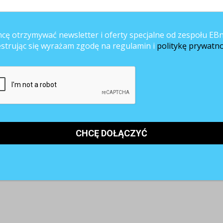
j 360 stopni w Orange. Jego głównym celem było budowanie kultury
rdzo istotną cechą projektu był też aktywny udział menedżerów
cę otrzymywać newsletter i oferty specjalne od zespołu EBn
estrując się wyrażam zgodę na regulamin i
politykę prywatno
welina Grobla z Luxoft Polska, które opowiedziały o stosowanych w firmie
racowników. Firma zdecydowała się wprowadzić m.in. Luxoft Commit Game 
nal Mobility
– program pozwalający na zmianę projektu, działu lub
gnieszki Bieniak z Grupy Pracuj, która na podstawie własnych
spierać przełożonych w zarządzaniu „Y-kami”.
Stosowane rozwiązania
 wypadku pracownicy nie będą odpowiednio zmotywowani.
wca 2014
roku w Sopocie. Więcej informacji znajdą Państwo na stronie: