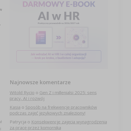
 w
,
i
Najnowsze komentarze
Witold Rycio
o
Gen Z i millenialsi 2025: sens
pracy, AI i rozwój
Kasia
o
Sposób na frekwencję pracowników
podczas zajęć językowych znaleziony!
Patrycja
o
Konsekwencje zajęcia wynagrodzenia
ł
za pracę przez komornika
i