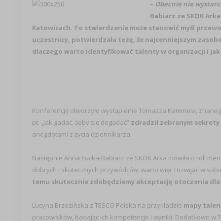
–
Obecnie nie wystarc
Babiarz ze SKOK Arka
Katowicach. To stwierdzenie może stanowić myśl przewod
uczestnicy, potwierdzała tezę, że najcenniejszym zasobem
dlaczego warto identyfikować talenty w organizacji i ja
Konferencję otworzyło wystąpienie Tomasza Kammela, znanego d
pt. „Jak gadać, żeby się dogadać”
zdradził zebranym sekrety
anegdotami z życia dziennikarza.
Następnie Anna Łucka-Babiarz ze SKOK Arka mówiła o roli mene
dobrych i skutecznych przywódców, warto więc rozwijać w sobie
temu skutecznie zdobędziemy akceptację otoczenia dla
Lucyna Brzezińska z TESCO Polska na przykładzie
mapy tale
pracowników, badając ich kompetencje i wyniki. Dodatkowo w 