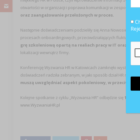
miękkiego HR w Polsce, czyli wprowadzenie informacji zwrotne
otwartości w organizacji i poprawa komunikacji w zespołach.
Ba
oraz zaangażowanie przełożonych w proces.
Ch
Rej
Następnie doświadczeniami podzieliły się Anna Nowosielska i E
procesach onboardingowych, przeciwdziałających fluktuacji p
grę szkoleniową opartą na realiach pracy w IT oraz Inter
lokalizacji wewnątrz firmy.
Konferencję Wyzwania HR w Katowicach zamknęło wystąpienie A
doświadczeń radziła zebranym, w jaki sposób dział HR może w
muszą uwzględniać aspekt pokoleniowy, w przeciwnym
Kolejne spotkanie z cyklu „Wyzwania HR” odbędzie się
18 czer
www.WyzwaniaHR.pl