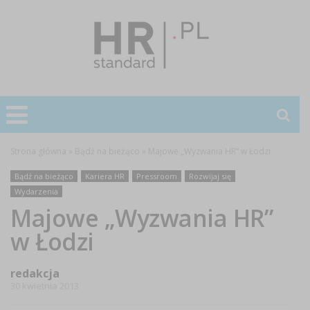
Strona główna
»
Bądź na bieżąco
»
Majowe „Wyzwania HR” w Łodzi
Bądź na bieżąco
Kariera HR
Pressroom
Rozwijaj się
Wydarzenia
Majowe „Wyzwania HR”
w Łodzi
redakcja
30 kwietnia 2013