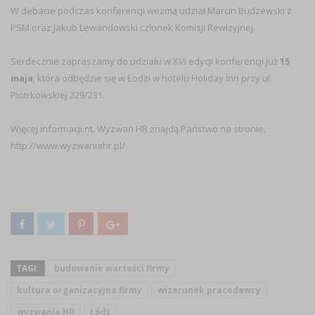
W debacie podczas konferencji wezmą udział Marcin Budzewski z
PSM oraz Jakub Lewandowski członek Komisji Rewizyjnej.
Serdecznie zapraszamy do udziału w XVI edycji konferencji już
15
maja
, która odbędzie się w Łodzi w hotelu Holiday Inn przy ul.
Piotrkowskiej 229/231.
Więcej informacji nt. Wyzwań HR znajdą Państwo na stronie:
http://www.wyzwaniahr.pl/
TAGI:
budowanie wartości firmy
kultura organizacyjna firmy
wizerunek pracodawcy
wyzwania HR
Łódź