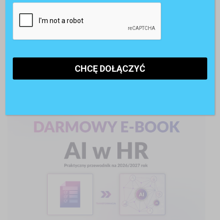
AI w rekrutacji. 74% kandydatów korzysta ze sztucznej
inteligencji
POLECANE RAPORTY