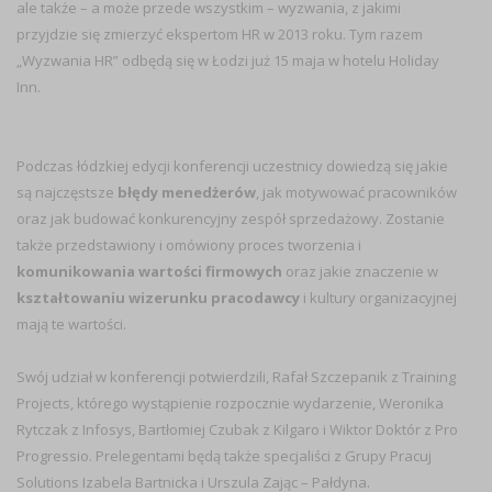
ale także – a może przede wszystkim – wyzwania, z jakimi
przyjdzie się zmierzyć ekspertom HR w 2013 roku. Tym razem
„Wyzwania HR” odbędą się w Łodzi już 15 maja w hotelu Holiday
Inn.
Podczas łódzkiej edycji konferencji uczestnicy dowiedzą się jakie
są najczęstsze
błędy menedżerów
, jak motywować pracowników
oraz jak budować konkurencyjny zespół sprzedażowy. Zostanie
także przedstawiony i omówiony proces tworzenia i
komunikowania wartości firmowych
oraz jakie znaczenie w
kształtowaniu wizerunku pracodawcy
i kultury organizacyjnej
mają te wartości.
Swój udział w konferencji potwierdzili, Rafał Szczepanik z Training
Projects, którego wystąpienie rozpocznie wydarzenie, Weronika
Rytczak z Infosys, Bartłomiej Czubak z Kilgaro i Wiktor Doktór z Pro
Progressio. Prelegentami będą także specjaliści z Grupy Pracuj
Solutions Izabela Bartnicka i Urszula Zając – Pałdyna.