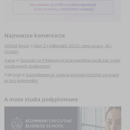
Najnowsze komentarze
Witold Rycio
o
Gen Z i millenialsi 2025: sens pracy, AI i
rozwój
Kasia
o
Sposób na frekwencję pracowników podczas zajęć
językowych znaleziony!
Patrycja
o
Konsekwencje zajęcia wynagrodzenia za pracę
przez komornika
A może studia podyplomowe