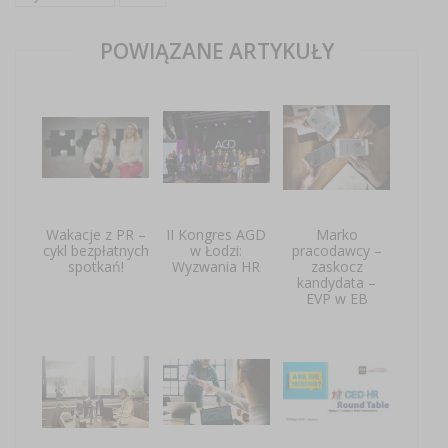
POWIĄZANE ARTYKUŁY
Wakacje z PR –
II Kongres AGD
Marko
cykl bezpłatnych
w Łodzi:
pracodawcy –
spotkań!
Wyzwania HR
zaskocz
kandydata –
EVP w EB