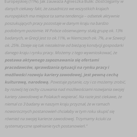
Europejskiej (11%). Jak zauważa Agnieszka Bulik:
Dostrzegamy w
danych ciekawy fakt, że zasadniczo we wszystkich krajach
europejskich ma miejsce ta sama tendencja – odsetek aktywnie
poszukujących pracy pozostaje w danym kraju na bardzo
podobnym poziomie. W Polsce obserwujemy stałą grupę ok. 13%
badanych, w Grecji jest to ok.11%, w Niemczech ok. 7%, a w Szwecji
ok. 25%. Dzieje się tak niezależnie od bieżącej kondycji gospodarki
danego kraju i rynku pracy. Możemy z tego wywnioskować, że
postawa aktywnego zapoznawania się ofertami
pracodawców, sprawdzania sytuacji na rynku pracy i
możliwości rozwoju kariery zawodowej, jest pewną cechą
kulturową, narodową.
Powstaje pytanie, czy i co możemy zrobić,
by rozwój tej cechy czuwania nad możliwościami rozwijania swojej
kariery zawodowej w Polakach wspierać. Na razie jest ciekawe, że
niemal co 3 badany w naszym kraju przyznał, że w ramach
noworocznych postanowień chciałaby w tym roku skupić się
również na swojej karierze zawodowej. Trzymamy kciuki za
systematyczne spełnianie tych postanowień.”