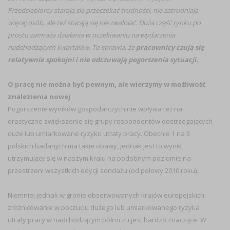
Przedsiębiorcy starają się przeczekać trudności, nie zatrudniają
więcej osób, ale też starają się nie zwalniać. Duża część rynku po
prostu zamraża działania w oczekiwaniu na wydarzenia
nadchodzących kwartałów. To sprawia, że
pracownicy czują się
relatywnie spokojni i nie odczuwają pogorszenia sytuacji.
O pracę nie można być pewnym, ale wierzymy w możliwość
znalezienia nowej
Pogorszenie wyników gospodarczych nie wpływa też na
drastyczne zwiększenie się grupy respondentów dostrzegających
duże lub umiarkowane ryzyko utraty pracy. Obecnie 1 na 3
polskich badanych ma takie obawy, jednak jest to wynik
utrzymujący się w naszym kraju na podobnym poziomie na
przestrzeni wszystkich edycji sondażu (od połowy 2010 roku).
Niemniej jednak w gronie obserwowanych krajów europejskich
zróżnicowanie w poczuciu dużego lub umiarkowanego ryzyka
utraty pracy w nadchodzącym półroczu jest bardzo znaczące. W