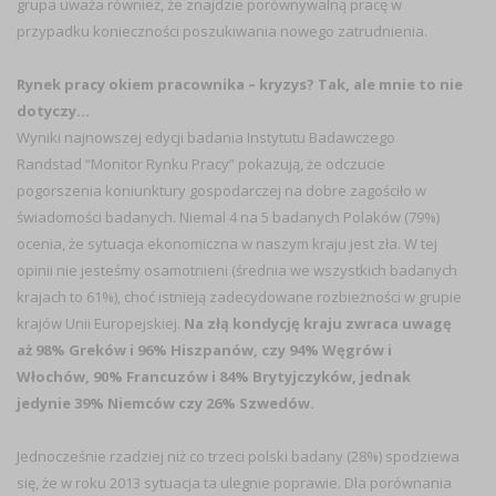
grupa uważa również, że znajdzie porównywalną pracę w
przypadku konieczności poszukiwania nowego zatrudnienia.
Rynek pracy okiem pracownika – kryzys? Tak, ale mnie to nie
dotyczy…
Wyniki najnowszej edycji badania Instytutu Badawczego
Randstad “Monitor Rynku Pracy” pokazują, że odczucie
pogorszenia koniunktury gospodarczej na dobre zagościło w
świadomości badanych. Niemal 4 na 5 badanych Polaków (79%)
ocenia, że sytuacja ekonomiczna w naszym kraju jest zła. W tej
opinii nie jesteśmy osamotnieni (średnia we wszystkich badanych
krajach to 61%), choć istnieją zadecydowane rozbieżności w grupie
krajów Unii Europejskiej.
Na złą kondycję kraju zwraca uwagę
aż 98% Greków i 96% Hiszpanów, czy 94% Węgrów i
Włochów, 90% Francuzów i 84% Brytyjczyków, jednak
jedynie 39% Niemców czy 26% Szwedów.
Jednocześnie rzadziej niż co trzeci polski badany (28%) spodziewa
się, że w roku 2013 sytuacja ta ulegnie poprawie. Dla porównania