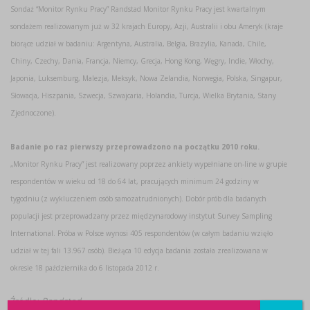
Sondaż “Monitor Rynku Pracy” Randstad Monitor Rynku Pracy jest kwartalnym
sondażem realizowanym już w 32 krajach Europy, Azji, Australii i obu Ameryk (kraje
biorące udział w badaniu: Argentyna, Australia, Belgia, Brazylia, Kanada, Chile,
Chiny, Czechy, Dania, Francja, Niemcy, Grecja, Hong Kong, Węgry, Indie, Włochy,
Japonia, Luksemburg, Malezja, Meksyk, Nowa Zelandia, Norwegia, Polska, Singapur,
Słowacja, Hiszpania, Szwecja, Szwajcaria, Holandia, Turcja, Wielka Brytania, Stany
Zjednoczone).
Badanie po raz pierwszy przeprowadzono na początku 2010 roku.
„Monitor Rynku Pracy” jest realizowany poprzez ankiety wypełniane on-line w grupie
respondentów w wieku od 18 do 64 lat, pracujących minimum 24 godziny w
tygodniu (z wykluczeniem osób samozatrudnionych). Dobór prób dla badanych
populacji jest przeprowadzany przez międzynarodowy instytut Survey Sampling
International. Próba w Polsce wynosi 405 respondentów (w całym badaniu wzięło
udział w tej fali 13.967 osób). Bieżąca 10 edycja badania została zrealizowana w
okresie 18 października do 6 listopada 2012 r.
Źródło:
Randstad