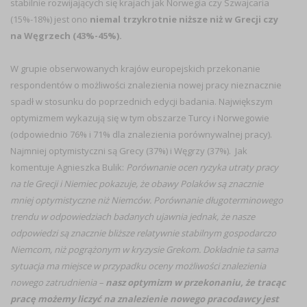
stabilnie rozwijających się krajach jak Norwegia czy Szwajcaria
(15%-18%) jest ono
niemal trzykrotnie niższe niż w Grecji czy
na Węgrzech (43%-45%).
W grupie obserwowanych krajów europejskich przekonanie
respondentów o możliwości znalezienia nowej pracy nieznacznie
spadł w stosunku do poprzednich edycji badania. Największym
optymizmem wykazują się w tym obszarze Turcy i Norwegowie
(odpowiednio 76% i 71% dla znalezienia porównywalnej pracy).
Najmniej optymistyczni są Grecy (37%) i Węgrzy (37%). Jak
komentuje Agnieszka Bulik:
Porównanie ocen ryzyka utraty pracy
na tle Grecji i Niemiec pokazuje, że obawy Polaków są znacznie
mniej optymistyczne niż Niemców. Porównanie długoterminowego
trendu w odpowiedziach badanych ujawnia jednak, że nasze
odpowiedzi są znacznie bliższe relatywnie stabilnym gospodarczo
Niemcom, niż pogrążonym w kryzysie Grekom. Dokładnie ta sama
sytuacja ma miejsce w przypadku oceny możliwości znalezienia
nowego zatrudnienia –
nasz optymizm w przekonaniu, że tracąc
pracę możemy liczyć na znalezienie nowego pracodawcy jest