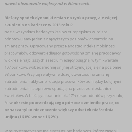
nawet nieznacznie większy niż w Niemczech.
Bieżący spadek dynamiki zmian na rynku pracy, ale więcej
skupienia na karierze w 2013 roku?
Na tle wszystkich badanych krajów europejskich w Polsce
odnotowujemy jeden z najwyższych poziomów otwartości na
zmianę pracy. Opracowany przez Randstad indeks mobilności
pracowników odzwierciedlający gotowość na zmianę pracodawcy
w okresie najbliższych sześciu miesięcy osiągnął w tym kwartale
107 punktów, wobec średniej unijnej utrzymującej się na poziomie
98 punktów. Przy tej relatywnie dużej otwartości na zmianę
zatrudnienia, faktyczne rotacje pracowników pomiędzy kolejnymi
zatrudnieniami stopniowo spadają na przestrzeni ostatnich
kwartałów. W bieżącym badaniu ok. 17% respondentów przyznało,
że
w okresie poprzedzającego półrocza zmieniło pracę, co
oznacza tylko nieznacznie większy odsetek niż średnia
unijna (16,8% wobec 16,2%).
W tej systematycznie malejącej grupie badanych, którzy zmienili