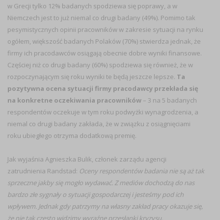
w Grecji tylko 12% badanych spodziewa się poprawy, a w
Niemczech jest to już niemal co drugi badany (49%). Pomimo tak
pesymistycznych opinii pracowników w zakresie sytuacji na rynku
ogółem, większość badanych Polaków (70%) stwierdza jednak, że
firmy ich pracodawców osiągają obecnie dobre wyniki finansowe.
Częściej niż co drugi badany (60%) spodziewa się również, że w
rozpoczynającym się roku wyniki te będą jeszcze lepsze.
Ta
pozytywna ocena sytuacji firmy pracodawcy przekłada się
na konkretne oczekiwania pracowników
– 3 na 5 badanych
respondentów oczekuje w tym roku podwyżki wynagrodzenia, a
niemal co drugi badany zakłada, że w związku z osiągnięciami
roku ubiegłego otrzyma dodatkową premię.
Jak wyjaśnia Agnieszka Bulik, członek zarządu agencji
zatrudnienia Randstad:
Oceny respondentów badania nie są aż tak
sprzeczne jakby się mogło wydawać. Z mediów dochodzą do nas
bardzo złe sygnały o sytuacji gospodarczej i jesteśmy pod ich
wpływem. Jednak gdy patrzymy na własny zakład pracy okazuje się,
że nie tak często widzimy wyraźne przesłanki kryzysu.