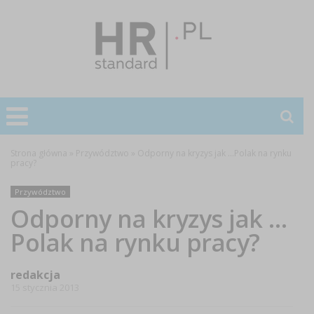
Strona główna
»
Przywództwo
»
Odporny na kryzys jak …Polak na rynku
pracy?
Przywództwo
Odporny na kryzys jak …
Polak na rynku pracy?
redakcja
15 stycznia 2013