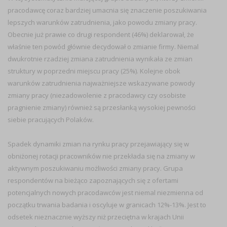
pracodawcę coraz bardziej umacnia się znaczenie poszukiwania
lepszych warunków zatrudnienia, jako powodu zmiany pracy.
Obecnie już prawie co drugi respondent (46%) deklarował, że
właśnie ten powód głównie decydował o zmianie firmy. Niemal
dwukrotnie rzadziej zmiana zatrudnienia wynikała ze zmian
struktury w poprzedni miejscu pracy (25%). Kolejne obok
warunków zatrudnienia najważniejsze wskazywane powody
zmiany pracy (niezadowolenie z pracodawcy czy osobiste
pragnienie zmiany) również są przesłanką wysokiej pewności
siebie pracujących Polaków.
Spadek dynamiki zmian na rynku pracy przejawiający się w
obniżonej rotacji pracowników nie przekłada się na zmiany w
aktywnym poszukiwaniu możliwości zmiany pracy. Grupa
respondentów na bieżąco zapoznających się z ofertami
potencjalnych nowych pracodawców jest niemal niezmienna od
początku trwania badania i oscyluje w granicach 12%-13%. Jest to
odsetek nieznacznie wyższy niż przeciętna w krajach Unii