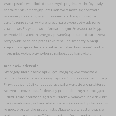
Warto pisać o wszelkich dodatkowych projektach, choćby miały
charakter niekomercyjny. Jeżeli kandydat może się pochwalić
własnymi projektami, wręcz powinien o nich wspomnieć na
zakończenie sekcji, w której prezentuje swoje doświadczenie
zawodowe. Przykładowo, informacja o tym, że osoba aplikująca
prowadzi bloga technicznego z pewnością zostanie dostrzeżona i
pozytywnie oceniona przez rekrutera – bo świadczy
o pasji i
chęci rozwoju w danej dziedzinie.
Takie „bonusowe” punkty
mogą mieć wpływ przy wyborze najlepszego kandydata.
Inne doświadczenia
Szczegóły, które osobie aplikującej mogą się wydawać mało
istotne, dla rekrutera stanowią często źródło ciekawych informacji.
Przykładowo, jeżeli kandydat pracował w wakacje w charakterze
ratownika, może zostać odebrany jako osoba chętnie pracująca z
ludźmi. Takie informacje są dla rekruterów pomocne, bo dzięki nim
mają świadomość, że kandydat rozwijał się na innych polach zanim
rozpoczął pracę jako programista. Dlatego warto zastanowić się
nad zamieszczeniem w CV informacji o doświadczeniach spoza