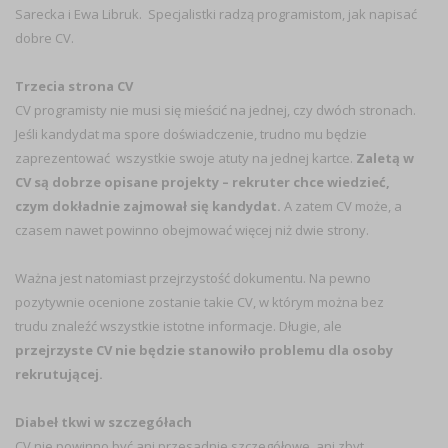
Sarecka i Ewa Libruk. Specjalistki radzą programistom, jak napisać
dobre CV.
Trzecia strona CV
CV programisty nie musi się mieścić na jednej, czy dwóch stronach.
Jeśli kandydat ma spore doświadczenie, trudno mu będzie
zaprezentować wszystkie swoje atuty na jednej kartce.
Zaletą w
CV są dobrze opisane projekty – rekruter chce wiedzieć,
czym dokładnie zajmował się kandydat.
A zatem CV może, a
czasem nawet powinno obejmować więcej niż dwie strony.
Ważna jest natomiast przejrzystość dokumentu. Na pewno
pozytywnie ocenione zostanie takie CV, w którym można bez
trudu znaleźć wszystkie istotne informacje. Długie, ale
przejrzyste CV nie będzie stanowiło problemu dla osoby
rekrutującej.
Diabeł tkwi w szczegółach
CV nie powinno być ani przesadnie szczegółowe, ani zbyt