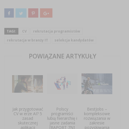
TAGI:
CV
rekrutacja programistów
rekrutacja w branży IT
selekcja kandydatów
POWIĄZANE ARTYKUŁY
Jak przygotować
Polscy
BestJobs –
CV w erze AI? 5
programiści
kompleksowe
zasad
lubią hierarchię i
rozwiązania w
skutecznej
jasne zadania
zakresie
aplikacji
[RAPORT 7N]
pozyskiwania