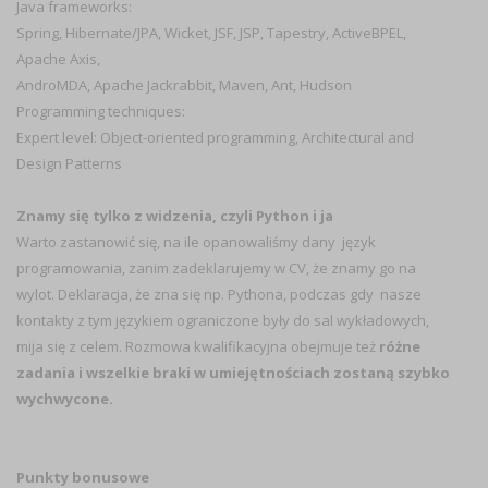
Java frameworks:
Spring, Hibernate/JPA, Wicket, JSF, JSP, Tapestry, ActiveBPEL,
Apache Axis,
AndroMDA, Apache Jackrabbit, Maven, Ant, Hudson
Programming techniques:
Expert level: Object-oriented programming, Architectural and
Design Patterns
Znamy się tylko z widzenia, czyli Python i ja
Warto zastanowić się, na ile opanowaliśmy dany język
programowania, zanim zadeklarujemy w CV, że znamy go na
wylot. Deklaracja, że zna się np. Pythona, podczas gdy nasze
kontakty z tym językiem ograniczone były do sal wykładowych,
mija się z celem. Rozmowa kwalifikacyjna obejmuje też
różne
zadania i wszelkie braki w umiejętnościach zostaną szybko
wychwycone.
Punkty bonusowe