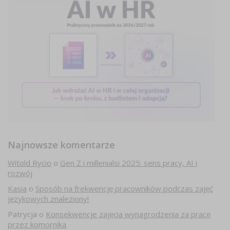
Najnowsze komentarze
Witold Rycio
o
Gen Z i millenialsi 2025: sens pracy, AI i
rozwój
Kasia
o
Sposób na frekwencję pracowników podczas zajęć
językowych znaleziony!
Patrycja
o
Konsekwencje zajęcia wynagrodzenia za pracę
przez komornika