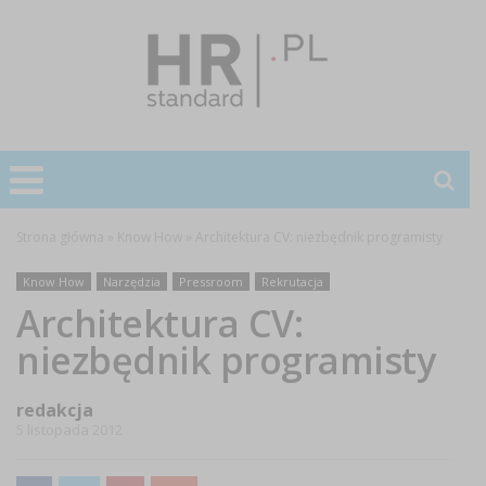
Strona główna
»
Know How
»
Architektura CV: niezbędnik programisty
Know How
Narzędzia
Pressroom
Rekrutacja
Architektura CV:
niezbędnik programisty
redakcja
5 listopada 2012