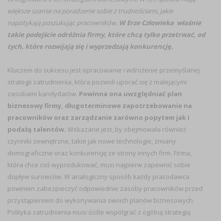
większe szanse na poradzenie sobie z trudnościami, jakie
napotykają poszukując pracowników.
W Erze Człowieka właśnie
takie podejście odróżnia firmy, które chcą tylko przetrwać, od
tych, które rozwijają się i wyprzedzają konkurencję.
Kluczem do sukcesu jest opracowanie i wdrożenie przemyślanej
strategii zatrudnienia, która pozwoli uporać się z malejącymi
zasobami kandydatów.
Powinna ona uwzględniać plan
biznesowy firmy, długoterminowe zapotrzebowanie na
pracowników oraz zarządzanie zarówno popytem jak i
podażą talentów.
Wskazane jest, by obejmowała również
czynniki zewnętrzne, takie jak nowe technologie, zmiany
demograficzne oraz konkurencję ze strony innych firm. Firma,
która chce coś wyprodukować, musi najpierw zapewnić sobie
dopływ surowców. W analogiczny sposób każdy pracodawca
powinien zabezpieczyć odpowiednie zasoby pracowników przed
przystąpieniem do wykonywania swoich planów biznesowych.
Polityka zatrudnienia musi ściśle współgrać z ogólną strategią