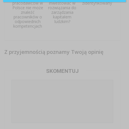
pracodawców w
inwestować w
zidentyfikowany
Polsce nie może
rozwiązania do
znaleźć
zarządzania
pracowników o
kapitałem
odpowiednich
ludzkim?
kompetencjach
Z przyjemnością poznamy Twoją opinię
SKOMENTUJ