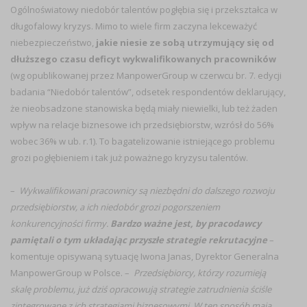
Ogólnoświatowy niedobór talentów pogłębia się i przekształca w
długofalowy kryzys. Mimo to wiele firm zaczyna lekceważyć
niebezpieczeństwo,
jakie niesie ze sobą utrzymujący się od
dłuższego czasu deficyt wykwalifikowanych pracowników
(wg opublikowanej przez ManpowerGroup w czerwcu br. 7. edycji
badania “Niedobór talentów”, odsetek respondentów deklarujący,
że nieobsadzone stanowiska będą miały niewielki, lub też żaden
wpływ na relacje biznesowe ich przedsiębiorstw, wzrósł do 56%
wobec 36% w ub. r.1). To bagatelizowanie istniejącego problemu
grozi pogłębieniem i tak już poważnego kryzysu talentów.
–
Wykwalifikowani pracownicy są niezbędni do dalszego rozwoju
przedsiębiorstw, a ich niedobór grozi pogorszeniem
konkurencyjności firmy.
Bardzo ważne jest, by pracodawcy
pamiętali o tym układając przyszłe strategie rekrutacyjne
–
komentuje opisywaną sytuację Iwona Janas, Dyrektor Generalna
ManpowerGroup w Polsce. –
Przedsiębiorcy, którzy rozumieją
skalę problemu, już dziś opracowują strategie zatrudnienia ściśle
zintegrowane z ich strategiami biznesowymi. W ten sposób mają