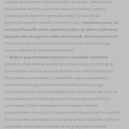
najlepsi. Rezultatem są lepsze wyniki i produkty. Zatrudnianie
kandydatów, których względnie łatwo jest znaleźć i opłacić,
pozwala pracodawcom optymalnie wykorzystać swoje
wyspecjalizowane i wysoko opłacane kadry.
Dzielenie pracy na
mniejsze kawałki może zamienić jedną czy dwie ryzykowne
decyzje rekrutacyjne w wiele mniejszych, ale bezpiecznych.
Pracownicy wyspecjalizowani w konkretnych zadaniach dają
lepsze efekty przy mniejszych kosztach.
•
Eksploracja niewykorzystanych zasobów talentów:
polega na skierowaniu działań do niedocenianych często grup
pracowników, którymi są często kobiety oraz młodzi kandydaci
bez doświadczenia lub też z niewielkim stażem zawodowym.
Działanie to polega na stworzeniu bardziej elastycznego
środowiska pracy, które uwzględnia potrzeby kobiet, sprawia, że
pracodawca jest bardziej atrakcyjny dla połowy uczestników
rynku pracy. Z kolei zabezpieczenie dopływu młodych
pracowników o mniejszych oczekiwaniach finansowych to sposób
na obsadzenie stanowisk za rozsądną cenę. Dodatkową zaletą w
przypadku skierowania działań do tej grupy jest możliwość