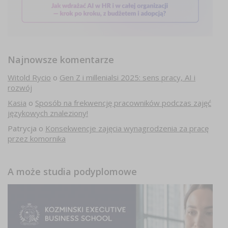
Najnowsze komentarze
Witold Rycio
o
Gen Z i millenialsi 2025: sens pracy, AI i
rozwój
Kasia
o
Sposób na frekwencję pracowników podczas zajęć
językowych znaleziony!
Patrycja
o
Konsekwencje zajęcia wynagrodzenia za pracę
przez komornika
A może studia podyplomowe