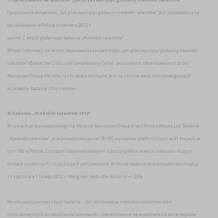
Opracowanie eksperckie „Jak przezwyciężyć globalny niedobór talentów” jest odpowiedzią na
opublikowane w Polsce w czerwcu 2012 r.
wyniki 7. edycji globalnego badania „Niedobór talentów”.
Więcej informacji na temat opracowania eksperckiego „Jak przezwyciężyć globalny niedobór
talentów” (Break the Crisis and Complacency Cycle) i pozostałych, obserwowanych przez
ManpowerGroup trendów rynku pracy dostępne jest na stronie www.manpowergroup.pl
w zakładce Badania / Dla mediów.
O badaniu „Niedobór talentów 2012”
W ramach przeprowadzonego na zlecenie ManpowerGroup przez firmę Infocorp Ltd. Badania
„Niedobór talentów”, przeprowadzono ponad 38 000 wywiadów telefonicznych w 41 krajach, w
tym 750 w Polsce, z osobami odpowiedzialnymi z politykę HR w małych, średnich i dużych
firmach prywatnych i instytucjach państwowych. W Polsce badanie przeprowadzono między
19 stycznia a 1 lutego 2012 r. Margines błędu dla Polski to +/-3,6%.
Wyniki podstawowej części badania – dot. odczuwania niedoboru talentów oraz
najtrudniejszych do obsadzenia stanowisk – prezentowane są w podziale na poszczególne