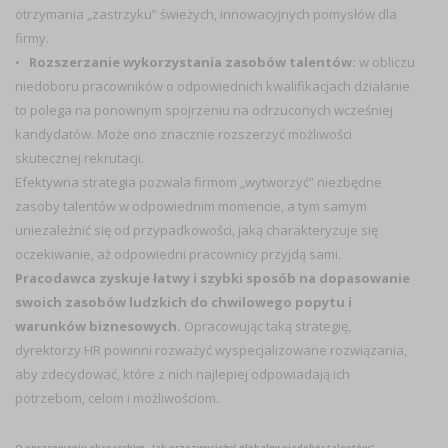
otrzymania „zastrzyku” świeżych, innowacyjnych pomysłów dla
firmy.
•
Rozszerzanie wykorzystania zasobów talentów:
w obliczu
niedoboru pracowników o odpowiednich kwalifikacjach działanie
to polega na ponownym spojrzeniu na odrzuconych wcześniej
kandydatów. Może ono znacznie rozszerzyć możliwości
skutecznej rekrutacji.
Efektywna strategia pozwala firmom „wytworzyć” niezbędne
zasoby talentów w odpowiednim momencie, a tym samym
uniezależnić się od przypadkowości, jaką charakteryzuje się
oczekiwanie, aż odpowiedni pracownicy przyjdą sami.
Pracodawca zyskuje łatwy i szybki sposób na dopasowanie
swoich zasobów ludzkich do chwilowego popytu i
warunków biznesowych.
Opracowując taką strategię,
dyrektorzy HR powinni rozważyć wyspecjalizowane rozwiązania,
aby zdecydować, które z nich najlepiej odpowiadają ich
potrzebom, celom i możliwościom.
O opracowaniu eksperckim „Jak przezwyciężyć globalny niedobór talentów”