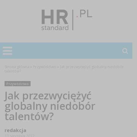
Strona główna
»
Przywództwo
»
Jak przezwyciężyć globalny niedobór
talentów?
Przywództwo
Jak przezwyciężyć
globalny niedobór
talentów?
redakcja
13 sierpnia 2012