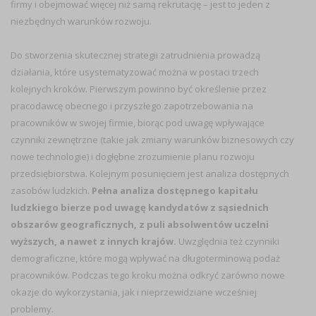
firmy i obejmować więcej niż samą rekrutację – jest to jeden z
niezbędnych warunków rozwoju.
Do stworzenia skutecznej strategii zatrudnienia prowadzą
działania, które usystematyzować można w postaci trzech
kolejnych kroków. Pierwszym powinno być określenie przez
pracodawcę obecnego i przyszłego zapotrzebowania na
pracowników w swojej firmie, biorąc pod uwagę wpływające
czynniki zewnętrzne (takie jak zmiany warunków biznesowych czy
nowe technologie) i dogłębne zrozumienie planu rozwoju
przedsiębiorstwa. Kolejnym posunięciem jest analiza dostępnych
zasobów ludzkich.
Pełna analiza dostępnego kapitału
ludzkiego bierze pod uwagę kandydatów z sąsiednich
obszarów geograficznych, z puli absolwentów uczelni
wyższych, a nawet z innych krajów.
Uwzględnia też czynniki
demograficzne, które mogą wpływać na długoterminową podaż
pracowników. Podczas tego kroku można odkryć zarówno nowe
okazje do wykorzystania, jak i nieprzewidziane wcześniej
problemy.