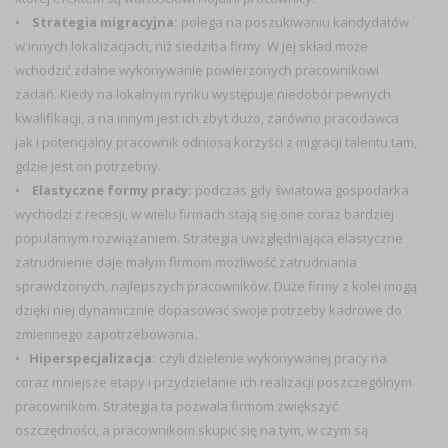
•
Strategia migracyjna:
polega na poszukiwaniu kandydatów
w innych lokalizacjach, niż siedziba firmy. W jej skład może
wchodzić zdalne wykonywanie powierzonych pracownikowi
zadań. Kiedy na lokalnym rynku występuje niedobór pewnych
kwalifikacji, a na innym jest ich zbyt dużo, zarówno pracodawca
jak i potencjalny pracownik odniosą korzyści z migracji talentu tam,
gdzie jest on potrzebny.
•
Elastyczne formy pracy:
podczas gdy światowa gospodarka
wychodzi z recesji, w wielu firmach stają się one coraz bardziej
popularnym rozwiązaniem. Strategia uwzględniająca elastyczne
zatrudnienie daje małym firmom możliwość zatrudniania
sprawdzonych, najlepszych pracowników. Duże firmy z kolei mogą
dzięki niej dynamicznie dopasować swoje potrzeby kadrowe do
zmiennego zapotrzebowania.
•
Hiperspecjalizacja:
czyli dzielenie wykonywanej pracy na
coraz mniejsze etapy i przydzielanie ich realizacji poszczególnym
pracownikom. Strategia ta pozwala firmom zwiększyć
oszczędności, a pracownikom skupić się na tym, w czym są