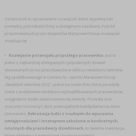
Ostatni krok to opracowanie rozwiązań, które wypełnią luki
pomiędzy potrzebami firmy a dostępnymi zasobami. Pośród
proponowanych przez ekspertów ManpowerGroup rozwiązań
znajdują się:
•
Rozwijanie potencjału przyszłego pracownika:
jest to
jedno z najbardziej efektywnych i popularnych działań
stosowanych przez pracodawców w obliczu niedoboru talentów.
Wg opublikowanego w czerwcu br. raportu ManpowerGroup
„Niedobór talentów 2012”, jedna na osiem firm, które poradziły
sobie z problemem niedoboru wykwalifikowanych pracowników,
osiągnęła to dzięki zastosowaniu tej metody. Pozwala ona
znacznie rozszerzyć zbiór potencjalnych kandydatów na dane
stanowisko.
Rekrutacja ludzi z trudnymi do wyuczenia
umiejętnościami i intensywne szkolenie w konkretnych,
istotnych dla pracodawcy dziedzinach
, to świetna inwestycja,
której efektem są wartościowi i lojalni pracownicy.