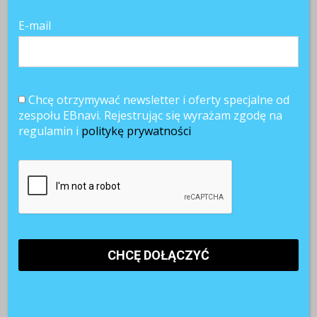
POWIĄZANE ARTYKUŁY
E-mail
Chcę otrzymywać newsletter i oferty specjalne od
zespołu EBnavi. Rejestrując się wyrażam zgodę na
regulamin i
politykę prywatności
Właściwy
Czy HR
Czym płacimy
pracownik na
Business
za dysonans
właściwym
Partnering w
nieszczerości?
miejscu
Polsce jest
fikcją?
Blisko połowa
Kiedy warto
Zdefiniowany