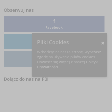
Obserwuj nas
Facebook
Pliki Cookies
LinkedIn
Wchodząc na naszą stronę, wyrażasz
zgodę na używanie plików cookies.
Dowiedz się więcej z naszej
Polityki
Instagram
Prywatności
Dołącz do nas na FB!