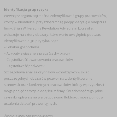
Identyfikacja grup ryzyka
Wewnątrz organizacji można zidentyfikować grupy pracowników,
którzy w niedalekiej przyszłości mogą podjąć decyzję o odejściu z
firmy. Brian Wilkerson z Revolution Advisors in Louisville,
wskazuje na cztery obszary, które warto uwzględnić podczas
identyfikowania grup ryzyka. Są to:
– Lokalna gospodarka
– Atrybuty związane z pracą (cechy pracy)
– Częstotliwość awansowania pracowników
– Częstotliwość podwyżek
Szczegółowa analiza czynników wchodzących w skład
poszczególnych obszarów pozwoli na zidentyfikowanie
stanowisk oraz konkretnych pracowników, którzy w przyszłości
mogą podjąć decyzję o odejściu z firmy. Świadomość tego, jakie
czynniki wpływają na wzrost poziomu fluktuacji, może pomóc w
ustaleniu działań prewencyjnych.
Źródło: Cathy Missildine-Martin