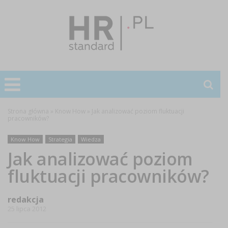
Strona główna
»
Know How
»
Jak analizować poziom fluktuacji
pracowników?
Know How
Strategia
Wiedza
Jak analizować poziom
fluktuacji pracowników?
redakcja
25 lipca 2012