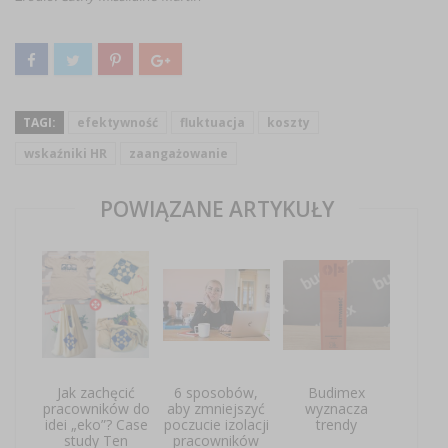
TAGI:
efektywność
fluktuacja
koszty
wskaźniki HR
zaangażowanie
POWIĄZANE ARTYKUŁY
Jak zachęcić
6 sposobów,
Budimex
pracowników do
aby zmniejszyć
wyznacza
idei „eko”? Case
poczucie izolacji
trendy
study Ten
pracowników