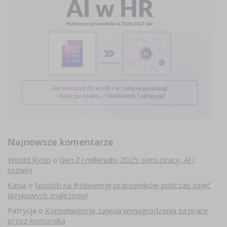
Najnowsze komentarze
Witold Rycio
o
Gen Z i millenialsi 2025: sens pracy, AI i
rozwój
Kasia
o
Sposób na frekwencję pracowników podczas zajęć
językowych znaleziony!
Patrycja
o
Konsekwencje zajęcia wynagrodzenia za pracę
przez komornika