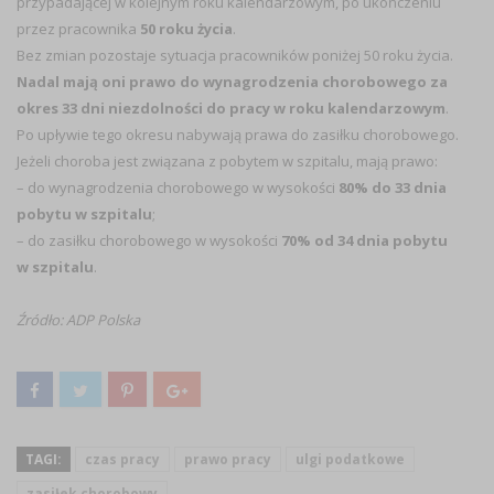
przypadającej w kolejnym roku kalendarzowym, po ukończeniu
przez pracownika
50 roku życia
.
Bez zmian pozostaje sytuacja pracowników poniżej 50 roku życia.
Nadal mają oni prawo do wynagrodzenia chorobowego za
okres 33 dni niezdolności do pracy w roku kalendarzowym
.
Po upływie tego okresu nabywają prawa do zasiłku chorobowego.
Jeżeli choroba jest związana z pobytem w szpitalu, mają prawo:
– do wynagrodzenia chorobowego w wysokości
80% do 33 dnia
pobytu w szpitalu
;
– do zasiłku chorobowego w wysokości
70% od 34 dnia pobytu
w szpitalu
.
Źródło: ADP Polska
TAGI:
czas pracy
prawo pracy
ulgi podatkowe
zasiłek chorobowy