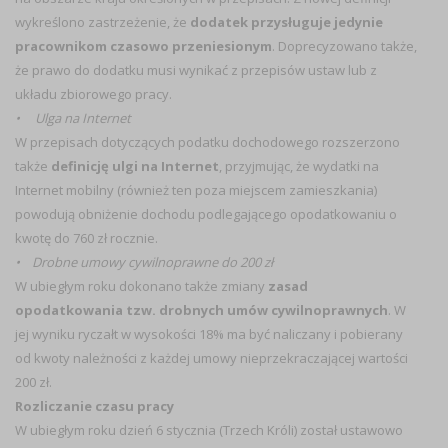
wykreślono zastrzeżenie, że
dodatek przysługuje jedynie
pracownikom czasowo przeniesionym
. Doprecyzowano także,
że prawo do dodatku musi wynikać z przepisów ustaw lub z
układu zbiorowego pracy.
• Ulga na Internet
W przepisach dotyczących podatku dochodowego rozszerzono
także
definicję ulgi na Internet
, przyjmując, że wydatki na
Internet mobilny (również ten poza miejscem zamieszkania)
powodują obniżenie dochodu podlegającego opodatkowaniu o
kwotę do 760 zł rocznie.
• Drobne umowy cywilnoprawne do 200 zł
W ubiegłym roku dokonano także zmiany
zasad
opodatkowania tzw. drobnych umów cywilnoprawnych
. W
jej wyniku ryczałt w wysokości 18% ma być naliczany i pobierany
od kwoty należności z każdej umowy nieprzekraczającej wartości
200 zł.
Rozliczanie czasu pracy
W ubiegłym roku dzień 6 stycznia (Trzech Króli) został ustawowo