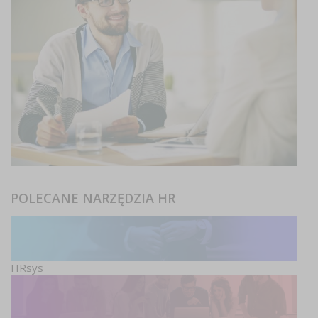
POLECANE NARZĘDZIA HR
HRsys