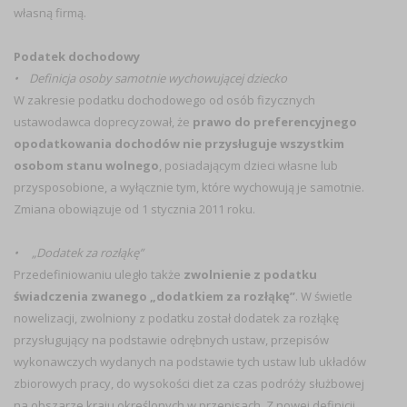
własną firmą.
Podatek dochodowy
• Definicja osoby samotnie wychowującej dziecko
W zakresie podatku dochodowego od osób fizycznych
ustawodawca doprecyzował, że
prawo do preferencyjnego
opodatkowania dochodów nie przysługuje wszystkim
osobom stanu wolnego
, posiadającym dzieci własne lub
przysposobione, a wyłącznie tym, które wychowują je samotnie.
Zmiana obowiązuje od 1 stycznia 2011 roku.
• „Dodatek za rozłąkę”
Przedefiniowaniu uległo także
zwolnienie z podatku
świadczenia zwanego „dodatkiem za rozłąkę”
. W świetle
nowelizacji, zwolniony z podatku został dodatek za rozłąkę
przysługujący na podstawie odrębnych ustaw, przepisów
wykonawczych wydanych na podstawie tych ustaw lub układów
zbiorowych pracy, do wysokości diet za czas podróży służbowej
na obszarze kraju określonych w przepisach. Z nowej definicji