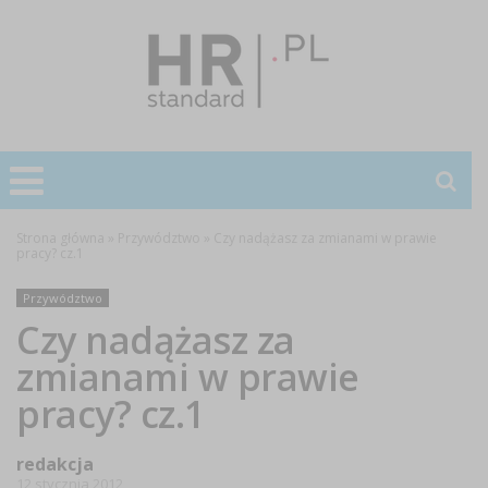
Strona główna
»
Przywództwo
»
Czy nadążasz za zmianami w prawie
pracy? cz.1
Przywództwo
Czy nadążasz za
zmianami w prawie
pracy? cz.1
redakcja
12 stycznia 2012