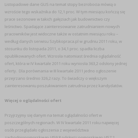
Listopadowe dane GUS na temat stopy bezrobocia mówią o
wzroście tego wskaźnika do 12,1 proc. W tym miesiącu kończą się
prace sezonowe w takich gałęziach jak budownictwo czy
leśnictwo. Spadające zainteresowanie zatrudnianiem nowych
pracowników jest widoczne także w ostatnim miesiącu roku –
według danych serwisu Szybkopraca.pl w grudniu 2011 roku, w
stosunku do listopada 2011, o 34,1 proc. spadła liczba
opublikowanych ofert. Wzrosła natomiast średnia oglądalność
ofert, która w IV kwartale 2011 roku wyniosła 363,2 odsłony jednej
oferty. Dla porównania w III kwartale 2011 jedno ogłoszenie
przejrzano średnio 326,2 razy. To świadczy o większym
zainteresowaniu poszukiwaniem zatrudnia przez kandydatów.
Więcej o oglądalności ofert
Przyjrzyjmy się danym na temat oglądalności ofert w
poszczególnych regionach. W IV kwartale 2011 roku najwięcej
osób przeglądało ogłoszenia z województwa
zachodniopomorskiego (459,8 odsłon) i pomorskiego (457,2