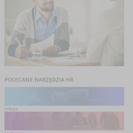
POLECANE NARZĘDZIA HR
HRsys