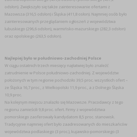
odsłon). Zwiększyło się także zainteresowanie ofertami z
Mazowsza (316,5 odsłon) i Śląska (411,8 osłon). Najmniej osób było
zainteresowanych przeglądaniem ogłoszeń z województwa
lubuskiego (296,6 odsłon), warmińsko-mazurskiego (282,3 odsłon)
oraz opolskiego (263,5 odsłon).
Najlepiej było w południowo-zachodniej Polsce
W ciągu ostatnich trzech miesięcy najłatwiej było znaleźć
zatrudnienie w Polsce południowo-zachodniej. Z województw
położonych w tym regionie pochodziło 39,5 proc. wszystkich ofert –
ze Śląska 16,7 proc., z Wielkopolski 11,9 proc., a z Dolnego Śląska
10,9 proc.
Na kolejnym miejscu znalazło się Mazowsze. Pracodawcy z tego
regionu zamieścili 9,8 proc. ofert. Firmy z województwa
pomorskiego zaoferowały kandydatom 8,5 proc. stanowisk.
Tradycyjnie najmniej ofert było zaadresowanych do mieszkańców
województwa podlaskiego (3 proc.), kujawsko-pomorskiego (3