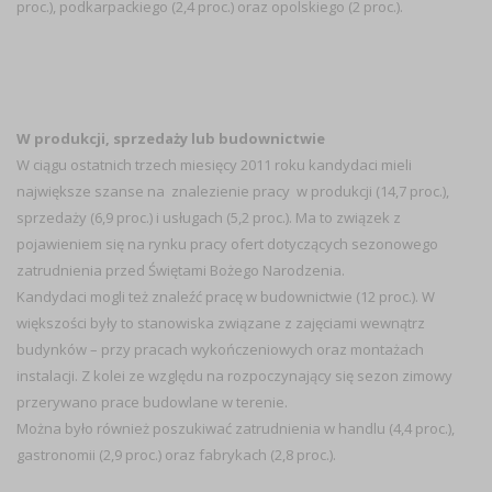
proc.), podkarpackiego (2,4 proc.) oraz opolskiego (2 proc.).
W produkcji, sprzedaży lub budownictwie
W ciągu ostatnich trzech miesięcy 2011 roku kandydaci mieli
największe szanse na znalezienie pracy w produkcji (14,7 proc.),
sprzedaży (6,9 proc.) i usługach (5,2 proc.). Ma to związek z
pojawieniem się na rynku pracy ofert dotyczących sezonowego
zatrudnienia przed Świętami Bożego Narodzenia.
Kandydaci mogli też znaleźć pracę w budownictwie (12 proc.). W
większości były to stanowiska związane z zajęciami wewnątrz
budynków – przy pracach wykończeniowych oraz montażach
instalacji. Z kolei ze względu na rozpoczynający się sezon zimowy
przerywano prace budowlane w terenie.
Można było również poszukiwać zatrudnienia w handlu (4,4 proc.),
gastronomii (2,9 proc.) oraz fabrykach (2,8 proc.).