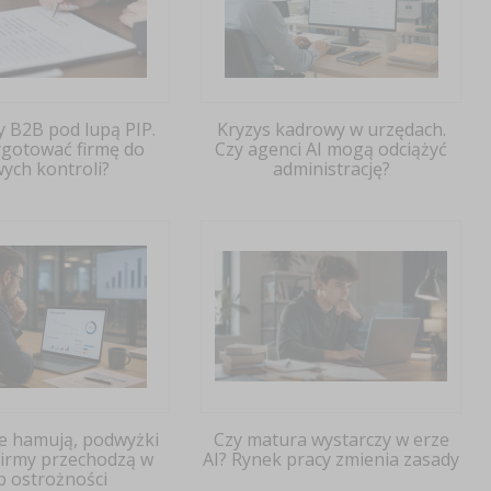
y B2B pod lupą PIP.
Kryzys kadrowy w urzędach.
ygotować firmę do
Czy agenci AI mogą odciążyć
ych kontroli?
administrację?
je hamują, podwyżki
Czy matura wystarczy w erze
 Firmy przechodzą w
AI? Rynek pracy zmienia zasady
b ostrożności