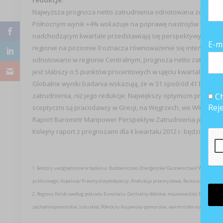
redukcje.
Najwyższa prognoza netto zatrudnienia odnotowana została d
Północnym wynik +4% wskazuje na poprawę nastrojów w ujęciu 
nadchodzącym kwartale przedstawiają się perspektywy zatrudn
E-m
regionie na poziomie 0 oznacza równoważenie się intencji do 
odnotowano w regionie Centralnym, prognoza netto zatrudnienia 
jest słabszy o 5 punktów procentowych w ujęciu kwartalnym or
Globalne wyniki badania wskazują, że w 31 spośród 41 badanyc
Ch
zatrudnienia, niż jego redukcje. Największy optymizm przejawiają
Rej
sceptyczni są pracodawcy w Grecji, na Węgrzech, we Włoszech i
Raport Barometr Manpower Perspektyw Zatrudnienia jest bezp
Kolejny raport z prognozami dla II kwartału 2012 r. będzie opub
1. Sektory uwzględnione w badaniu: Budownictwo, Energetyka/ Gazownictwo/ Wodociągi, F
publicznego, Kopalnie/ Przemysł wydobywczy, Produkcja przemysłowa, Restauracje/ Hotele
2. Regiony Polski według podziału Eurostatu: Centralny (łódzkie, mazowieckie), Południowo-
zachodniopomorskie, lubuskie), Północny (kujawsko-pomorskie, warmińsko-mazurskie, pomo