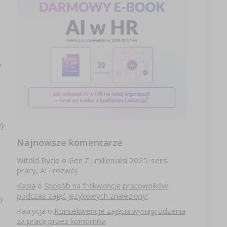
h
o
fy
Najnowsze komentarze
Witold Rycio
o
Gen Z i millenialsi 2025: sens
pracy, AI i rozwój
Kasia
o
Sposób na frekwencję pracowników
podczas zajęć językowych znaleziony!
wy
Patrycja
o
Konsekwencje zajęcia wynagrodzenia
za pracę przez komornika