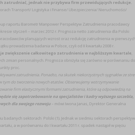
h zatrudniać, jednak nie przybywa firm przewidujących redukcje.
torach Transport/ Logistyka i Finanse/ Ubezpieczenia/ Nieruchomości/
roup raportu Barometr Manpower Perspektyw Zatrudnienia pracodawcy
resie styczeń – marzec 2012 r. Prognoza netto zatrudnienia dla Polski
 pracodawców planujących wzrost oraz redukcję zatrudnienia w pierwszyc
ątku prowadzenia badania w Polsce, czyli od II kwartału 2008 r.
je zwiększenie całkowitego zatrudnienia w najbliższym kwartale
,
dnych zmian personalnych. Prognoza obniżyła się zarówno w porównaniu d
punkty proc.
ektywami zatrudnienia. Ponadto, na skutek niekorzystnych sygnałów ze stre
., w tym do tworzenia nowych etatów. Obserwujemy wstrzymywanie
owanie firm elastycznymi formami zatrudnienia, które są odpowiedzią na
dzie się zapotrzebowanie na specjalistów i kadry wyższego szczebla,
owych dla swojego rozwoju
– mówi Iwona Janas, Dyrektor Generalna
ęciu badanych sektorach Polski (1). Jednak w siedmiu sektorach perspekty
tału, a w porównaniu do I kwartału 2011 r. spadek nastąpił w pięciu