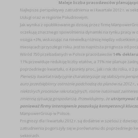
Maleje liczba pracodawców planującyc
Najlepsze perspektywy zatrudnienia w I kwartale 2012 r. w sek
Usługi oraz w regionie Południowym.
Jak wynika z opublikowanego dzisiaj przez firmę ManpowerG
oczekują znacznego spowolnienia dynamiki na rynku pracy w ok
osiąga +3%, wskazując na niewielką różnicę między odsetkiem
miesiącach przyszłego roku. Jest to najniższa prognoza od pocz
Wśród 750 przebadanych w Polsce pracodawców
14% deklaru
11% przewiduje redukcję liczby etatów, a 71% nie planuje ża
poprzedniego kwartału, o 4 punkty proc., jak i rok do roku, o 2 
Pierwszy kwartał tradycyjnie charakteryzuje się słabszymi persp
euro przedsiębiorcy ostrożnie podchodzą do planów na 2012 r
niektórych procesów rekrutacyjnych, rośnie natomiast zainteres
zmienną sytuację gospodarczą. Przewidujemy, że
utrzymywać bę
ponieważ firmy intensywnie poszukują kompetencji klucz
ManpowerGroup w Polsce.
Prognozy dla I kwartału 2012 r. są dodatnie w sześciu z dziesi
zatrudnienia pogorszyły się w porównaniu do poprzedniego kwar
sektorach.