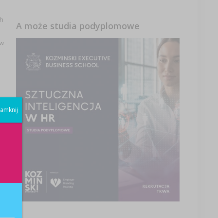
h
A może studia podyplomowe
 w
m
amknij