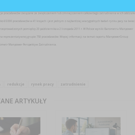
je pracodawców związane ze zwiększeniem lub zmniejszeniem całkowitego zatrudnienia w ich oddziale
sko 65 000 pracodawców w 41 krajach i jest jednym z najbardziej wiarygodnych badań rynku pacy na świeci
przeprowadzonych pomiędzy 20 października a 2 listopada 2011 r. W Polsce wyniki Barometru Manpower
 na reprezentatywnej grupie 750 pracodawców. Więcej informacji na temat raportu ManpowerGroup
arometr Manpower Perspektyw Zatrudnienia.
a
redukcje
rynek pracy
zatrudnienie
ANE ARTYKUŁY