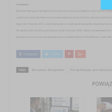
O badaniu
Barometr Manpower Perspektyw Zatrudnienia to kwartalne badanie, które mierzy intenc
najbliższym kwartale. Badanie jest przeprowadzane od prawie 50 lat, aktualnie wśród bli
Raport dla I kwartału 2012 r. został opracowany na podstawie wywiadów indywidualnych 
Perspektyw Zatrudnienia publikowane są od II kwartału 2008 r. Badanie przeprowadzono
dostępnych jest na www.manpowergroup.pl w zakładce Badania/ Dla Mediów, w sekcji B
TAGI:
Barometr Manpower
Perspektywy zatrudnieni
POWIĄZ