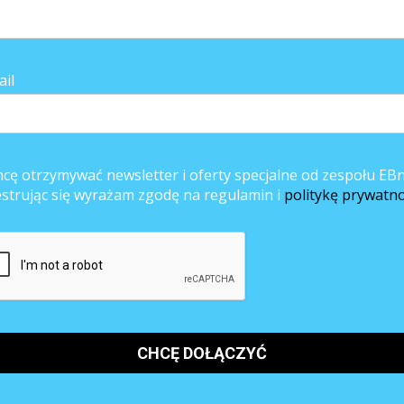
la regionu Południowego i osiągnęła umiarkowane +7%. W regionie
rocznym, przy braku zmiany kwartał do kwartału. Najsłabiej w
ienia w regionie Północno-Zachodnim. Prognoza netto zatrudnienia w ty
ail
tworzenia i redukcji etatów. Znaczące pogorszenie nastrojów pracodawcó
osiąga tam +1% i jest to najniższy poziom od II kwartału 2009 r. Wynik t
az o 13 punktów procentowych rok do roku.
h krajach w I kwartale 2012 r. więcej pracodawców planuje zwiększanie
cę otrzymywać newsletter i oferty specjalne od zespołu EBn
 respondenci z Indii, Brazylii, Tajwanu, Panamy i Turcji. Z kolei najbardzie
estrując się wyrażam zgodę na regulamin i
politykę prywatno
 w Hiszpanii.
łatny i ogólnodostępny na stronie internetowej www.manpowergroup.pl.
likowany w dniu 13 marca 2012 r.
inanse/ Ubezpieczenia/ Nieruchomości/ Usługi, Handel detaliczny i hurtowy, Instytucje sektora
, Rolnictwo/ Leśnictwo/ Rybołówstwo, Transport/ Logistyka.
Zachodni (dolnośląskie, opolskie), Południowy (małopolskie, śląskie), Północno-Zachodni (wielkopolskie,
rskie), Wschodni (lubelskie, podkarpackie, świętokrzyskie, podlaskie).