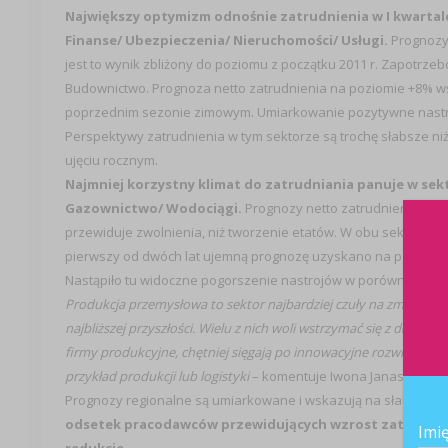
Największy optymizm odnośnie zatrudnienia w I kwartale
Finanse/ Ubezpieczenia/ Nieruchomości/ Usługi.
Prognozy 
jest to wynik zbliżony do poziomu z początku 2011 r. Zapotrz
Budownictwo. Prognoza netto zatrudnienia na poziomie +8% wsk
poprzednim sezonie zimowym. Umiarkowanie pozytywne nastroje
Perspektywy zatrudnienia w tym sektorze są trochę słabsze ni
ujęciu rocznym.
Najmniej korzystny klimat do zatrudniania panuje w se
Gazownictwo/ Wodociągi.
Prognozy netto zatrudnienia są u
przewiduje zwolnienia, niż tworzenie etatów. W obu sektorach 
pierwszy od dwóch lat ujemną prognozę uzyskano na podstawi
Nastąpiło tu widoczne pogorszenie nastrojów w porównaniu do I 
Produkcja przemysłowa to sektor najbardziej czuły na zmiany k
najbliższej przyszłości. Wielu z nich woli wstrzymać się z długofa
firmy produkcyjne, chętniej sięgają po innowacyjne rozwiązania,
przykład produkcji lub logistyki
– komentuje Iwona Janas.
Prognozy regionalne są umiarkowane i wskazują na słabą dyn
odsetek pracodawców przewidujących wzrost zatrudnienia 
Imi