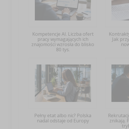
Kompetencje AI. Liczba ofert
Kontrakt
pracy wymagających ich
Jak prz
znajomości wzrosła do blisko
now
80 tys.
Pełny etat albo nic? Polska
Rekrutac
nadal odstaje od Europy
znikają.
try