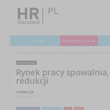
O NAS
NARZĘDZIA DLA HR
Strona główna
»
Przywództwo
»
Rynek pracy spowalnia, ale nie będz
Przywództwo
Rynek pracy spowalnia, 
redukcji
redakcja
13 grudnia 2011