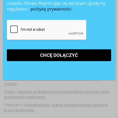
zespołu EBnavi. Rejestrując się wyrażam zgodę na
regulamin i
politykę prywatności
Najnowsze komentarze
Witold Rycio
o
Gen Z i millenialsi 2025: sens pracy, AI i
rozwój
Kasia
o
Sposób na frekwencję pracowników podczas zajęć
językowych znaleziony!
Patrycja
o
Konsekwencje zajęcia wynagrodzenia za pracę
przez komornika