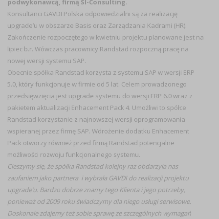
podwykonawcą, firmą SI-Consulting
.
Konsultanci GAVDI Polska odpowiedzialni są za realizację
upgrade’u w obszarze Basis oraz Zarządzania Kadrami (HR).
Zakończenie rozpoczętego w kwietniu projektu planowane jest na
lipiec b.r. Wówczas pracownicy Randstad rozpoczną pracę na
nowej wersji systemu SAP.
Obecnie spółka Randstad korzysta z systemu SAP w wersji ERP
5.0, który funkcjonuje w firmie od 5 lat. Celem prowadzonego
przedsięwzięcia jest upgrade systemu do wersji ERP 6.0 wraz z
pakietem aktualizacji Enhacement Pack 4. Umożliwi to spółce
Randstad korzystanie z najnowszej wersji oprogramowania
wspieranej przez firmę SAP. Wdrożenie dodatku Enhacement
Pack otworzy również przed firmą Randstad potencjalne
możliwości rozwoju funkcjonalnego systemu.
Cieszymy się, że spółka Randstad kolejny raz obdarzyła nas
zaufaniem jako partnera i wybrała GAVDI do realizacji projektu
upgrade’u. Bardzo dobrze znamy tego Klienta i jego potrzeby,
ponieważ od 2009 roku świadczymy dla niego usługi serwisowe.
Doskonale zdajemy też sobie sprawę ze szczególnych wymagań