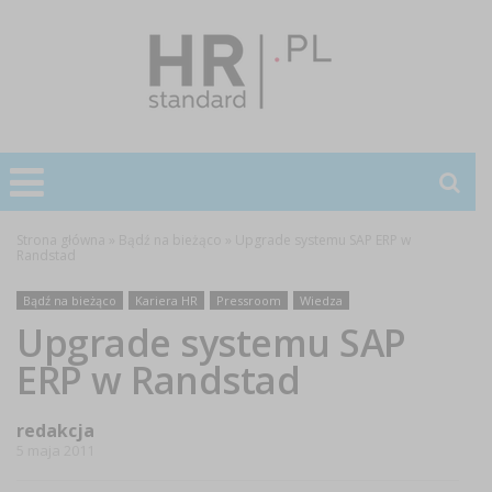
Strona główna
»
Bądź na bieżąco
»
Upgrade systemu SAP ERP w
Randstad
Bądź na bieżąco
Kariera HR
Pressroom
Wiedza
Upgrade systemu SAP
ERP w Randstad
redakcja
5 maja 2011