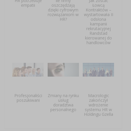
HR potrzebuje
Ile firmy
Jak zostać
empatii
oszczędzają
Łowcą
dzięki cyfrowym
Kontraktów –
rozwiązaniom w
wystartowała II
HR?
odsłona
kampanii
rekrutacyjnej
Randstad
kierowanej do
handlowców
Profesjonaliści
Zmiany na rynku
Macrologic
poszukiwani
usług
zakończył
doradztwa
wdrożenie
personalnego
systemu HR w
Holdingu Gzella