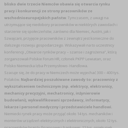
blisko dwie trzecie Niemców obawia się otwarcia rynku
pracy i konkurencji ze strony pracowników ze
wschodnioeuropejskich państw
. Tymczasem, z uwagi na
utrzymujące się niedobory pracowników w niektórych zawodach i
starzenie się społeczeństw, zarówno dla Niemiec, Austrii, jak i
Szwajcarii, przyjęcie pracowników z zewnątrz jest konieczne do
dalszego rozwoju gospodarczego. Wskazywali na to uczestnicy
konferencji „Otwarcie rynków pracy – szanse i zagrożenia”, którą
zorganizowali Polskie Forum HR, członek PKPP Lewiatan, oraz
Polsko Niemiecka Izba Przemysłowo- Handlowa.
Szacuje się, że do pracy w Niemczech może wyjechać 300 – 400 tys.
Polaków.
Najbardziej poszukiwane zawody to: pracownicy z
wykształceniem technicznym (np. elektrycy, elektronicy,
mechanicy precyzyjni, mechatronicy, inżynierowie
budowlani), wykwalifikowani sprzedawcy, informatycy,
lekarze i personel medyczny i przedstawiciele handlowi.
Niemiecki rynek pracy może przyjąć około 14 tys. mechaników i
monterów urządzeń elektrycznych i elektronicznych, około 12 tys.
pracowników branży finansowej i bankowej, 12 tys. opiekunek,