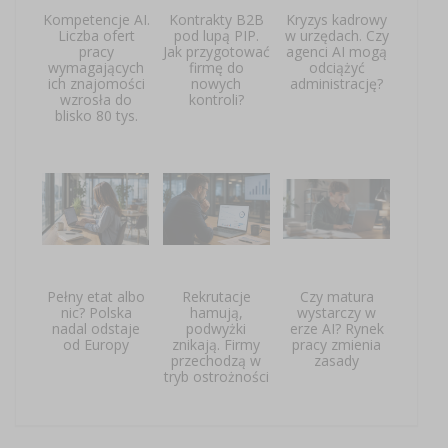
Kompetencje AI.
Kontrakty B2B
Kryzys kadrowy
Liczba ofert
pod lupą PIP.
w urzędach. Czy
pracy
Jak przygotować
agenci AI mogą
wymagających
firmę do
odciążyć
ich znajomości
nowych
administrację?
wzrosła do
kontroli?
blisko 80 tys.
Pełny etat albo
Rekrutacje
Czy matura
nic? Polska
hamują,
wystarczy w
nadal odstaje
podwyżki
erze AI? Rynek
od Europy
znikają. Firmy
pracy zmienia
przechodzą w
zasady
tryb ostrożności