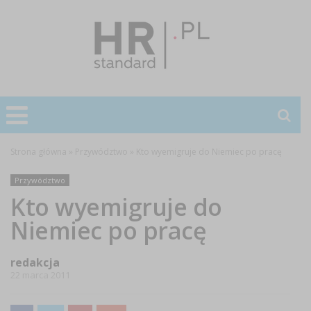
Strona główna
»
Przywództwo
»
Kto wyemigruje do Niemiec po pracę
Przywództwo
Kto wyemigruje do
Niemiec po pracę
redakcja
22 marca 2011