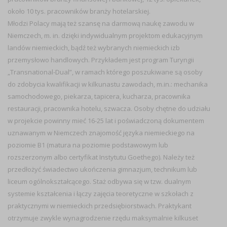
około 10 tys. pracowników branży hotelarskiej.
Młodzi Polacy mają też szansę na darmową naukę zawodu w
Niemczech, m. in. dzięki indywidualnym projektom edukacyjnym
landów niemieckich, bądź też wybranych niemieckich izb
przemysłowo handlowych. Przykładem jest program Turyngii
„Transnational-Dual”, w ramach którego poszukiwane są osoby
do zdobycia kwalifikacji w kilkunastu zawodach, m.in.: mechanika
samochodowego, piekarza, tapicera, kucharza, pracownika
restauracji, pracownika hotelu, szwacza. Osoby chętne do udziału
w projekcie powinny mieć 16-25 lat i poświadczoną dokumentem
uznawanym w Niemczech znajomość języka niemieckiego na
poziomie B1 (matura na poziomie podstawowym lub
rozszerzonym albo certyfikat Instytutu Goethego). Należy też
przedłożyć świadectwo ukończenia gimnazjum, technikum lub
liceum ogólnokształcącego. Staż odbywa się w tzw. dualnym
systemie kształcenia i łączy zajęcia teoretyczne w szkołach z
praktycznymi w niemieckich przedsiębiorstwach. Praktykant
otrzymuje zwykle wynagrodzenie rzędu maksymalnie kilkuset