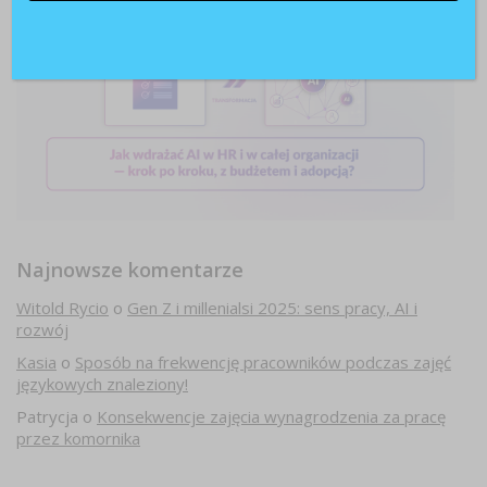
Najnowsze komentarze
Witold Rycio
o
Gen Z i millenialsi 2025: sens pracy, AI i
rozwój
Kasia
o
Sposób na frekwencję pracowników podczas zajęć
językowych znaleziony!
Patrycja
o
Konsekwencje zajęcia wynagrodzenia za pracę
przez komornika