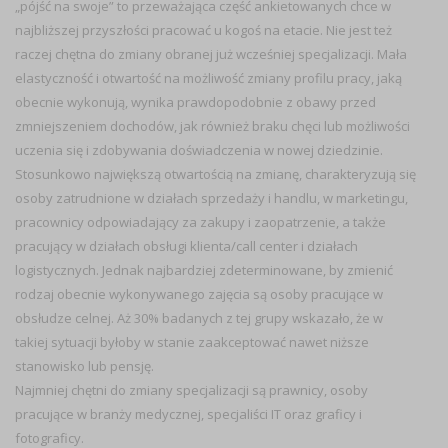
„pójść na swoje” to przeważająca część ankietowanych chce w
najbliższej przyszłości pracować u kogoś na etacie. Nie jest też
raczej chętna do zmiany obranej już wcześniej specjalizacji. Mała
elastyczność i otwartość na możliwość zmiany profilu pracy, jaką
obecnie wykonują, wynika prawdopodobnie z obawy przed
zmniejszeniem dochodów, jak również braku chęci lub możliwości
uczenia się i zdobywania doświadczenia w nowej dziedzinie.
Stosunkowo największą otwartością na zmianę, charakteryzują się
osoby zatrudnione w działach sprzedaży i handlu, w marketingu,
pracownicy odpowiadający za zakupy i zaopatrzenie, a także
pracujący w działach obsługi klienta/call center i działach
logistycznych. Jednak najbardziej zdeterminowane, by zmienić
rodzaj obecnie wykonywanego zajęcia są osoby pracujące w
obsłudze celnej. Aż 30% badanych z tej grupy wskazało, że w
takiej sytuacji byłoby w stanie zaakceptować nawet niższe
stanowisko lub pensję.
Najmniej chętni do zmiany specjalizacji są prawnicy, osoby
pracujące w branży medycznej, specjaliści IT oraz graficy i
fotograficy.