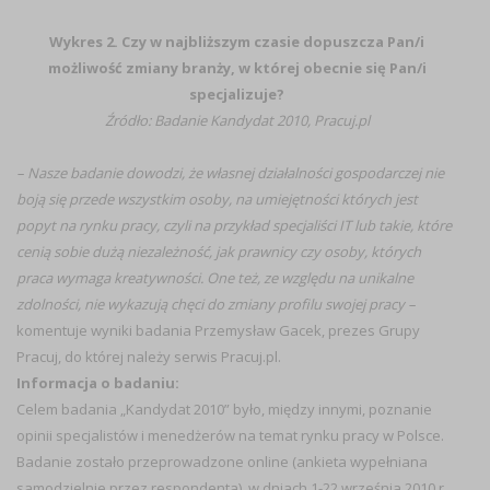
Wykres 2. Czy w najbliższym czasie dopuszcza Pan/i
możliwość zmiany branży, w której obecnie się Pan/i
specjalizuje?
Źródło: Badanie Kandydat 2010, Pracuj.pl
– Nasze badanie dowodzi, że własnej działalności gospodarczej nie
boją się przede wszystkim osoby, na umiejętności których jest
popyt na rynku pracy, czyli na przykład specjaliści IT lub takie, które
cenią sobie dużą niezależność, jak prawnicy czy osoby, których
praca wymaga kreatywności. One też, ze względu na unikalne
zdolności, nie wykazują chęci do zmiany profilu swojej pracy –
komentuje wyniki badania Przemysław Gacek, prezes Grupy
Pracuj, do której należy serwis Pracuj.pl.
Informacja o badaniu:
Celem badania „Kandydat 2010” było, między innymi, poznanie
opinii specjalistów i menedżerów na temat rynku pracy w Polsce.
Badanie zostało przeprowadzone online (ankieta wypełniana
samodzielnie przez respondenta), w dniach 1-22 września 2010 r.,