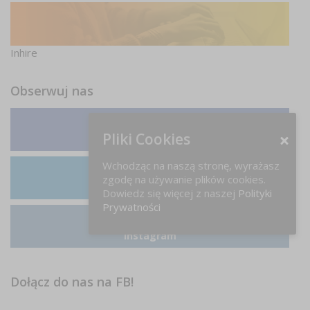
Inhire
Obserwuj nas
Pliki Cookies
Facebook
Wchodząc na naszą stronę, wyrażasz
zgodę na używanie plików cookies.
LinkedIn
Dowiedz się więcej z naszej
Polityki
Prywatności
Instagram
Dołącz do nas na FB!