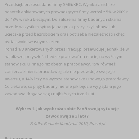
Przedsiębiorczości, dane firmy SMG/KRC. Wynika z nich, że
odsetek ankietowanych prowadzących firmy wzrósł z 5% w 2009 r.
do 13% w roku bieżącym. Do założenia firmy badanych skłania
przede wszystkim sytuacja na rynku pracy, czyli obawa lub
ucieczka przed bezrobociem oraz potrzeba niezależności i chęć
bycia swoim własnym szefem.
Ponad 1/3 ankietowanych przez Pracuj.pl przewiduje jednak, że w
najbliższej przyszłości będzie pracować na etacie, na wyższym
stanowisku u innego niż obecnie pracodawcy. 15% również
zamierza zmienić pracodawcę, ale nie przewiduje swojego
awansu, a 14% liczy na wyższe stanowisko u nowego pracodawcy.
Co ciekawe, co piąty badany nie wie jak będzie wyglądała jego
zawodowa droga w ciągu najbliższych trzech lat.
Wykres 1. Jak wyobraża sobie Pan/i swoją sytuację
zawodową za 3 lata?
Źródło: Badanie Kandydat 2010, Pracuj.pl
Być na swoim …