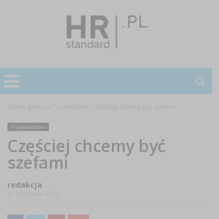
Strona główna
»
Przywództwo
»
Częściej chcemy być szefami
Przywództwo
Częściej chcemy być
szefami
redakcja
21 listopada 2010