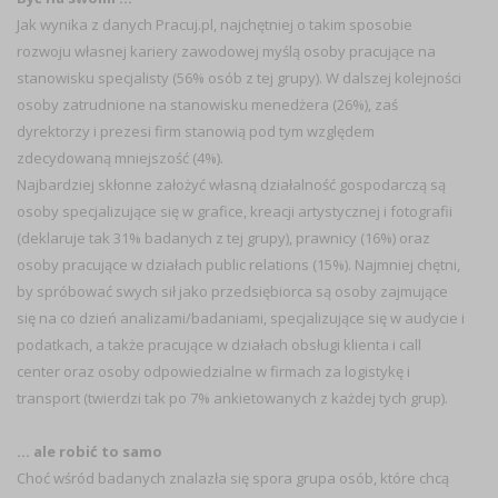
Jak wynika z danych Pracuj.pl, najchętniej o takim sposobie
rozwoju własnej kariery zawodowej myślą osoby pracujące na
stanowisku specjalisty (56% osób z tej grupy). W dalszej kolejności
osoby zatrudnione na stanowisku menedżera (26%), zaś
dyrektorzy i prezesi firm stanowią pod tym względem
zdecydowaną mniejszość (4%).
Najbardziej skłonne założyć własną działalność gospodarczą są
osoby specjalizujące się w grafice, kreacji artystycznej i fotografii
(deklaruje tak 31% badanych z tej grupy), prawnicy (16%) oraz
osoby pracujące w działach public relations (15%). Najmniej chętni,
by spróbować swych sił jako przedsiębiorca są osoby zajmujące
się na co dzień analizami/badaniami, specjalizujące się w audycie i
podatkach, a także pracujące w działach obsługi klienta i call
center oraz osoby odpowiedzialne w firmach za logistykę i
transport (twierdzi tak po 7% ankietowanych z każdej tych grup).
… ale robić to samo
Choć wśród badanych znalazła się spora grupa osób, które chcą