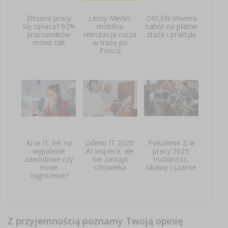
Zmiana pracy
Leroy Merlin:
ORLEN otwiera
się opłaca? 92%
mobilna
nabór na płatne
pracowników
rekrutacja rusza
staże i praktyki
mówi: tak
w trasę po
Polsce
AI w IT: lek na
Liderki IT 2025:
Pokolenie Z w
wypalenie
AI wspiera, ale
pracy 2025:
zawodowe czy
nie zastąpi
mobilność,
nowe
człowieka
obawy i szanse
zagrożenie?
Z przyjemnością poznamy Twoją opinię