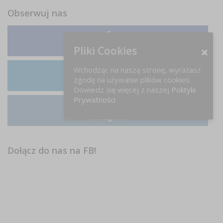
Obserwuj nas
Facebook
Pliki Cookies
Wchodząc na naszą stronę, wyrażasz
zgodę na używanie plików cookies.
LinkedIn
Dowiedz się więcej z naszej
Polityki
Prywatności
Instagram
Dołącz do nas na FB!