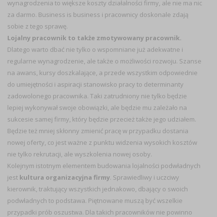
wynagrodzenia to większe koszty działalności firmy, ale nie ma nic
za darmo. Business is business i pracownicy doskonale zdają
sobie z tego sprawę.
Lojalny pracownik to także zmotywowany pracownik.
Dlatego warto dbać nie tylko o wspomniane już adekwatne i
regularne wynagrodzenie, ale także o możliwości rozwoju. Szanse
na awans, kursy doszkalające, a przede wszystkim odpowiednie
do umiejętności i aspiracji stanowisko pracy to determinanty
zadowolonego pracownika. Taki zatrudniony nie tylko będzie
lepiej wykonywał swoje obowiązki, ale będzie mu zależało na
sukcesie samej firmy, który będzie przecież także jego udziałem.
Będzie też mniej skłonny zmienić pracę w przypadku dostania
nowej oferty, co jest ważne z punktu widzenia wysokich kosztów
nie tylko rekrutacji, ale wyszkolenia nowej osoby.
Kolejnym istotnym elementem budowania lojalności podwładnych
jest
kultura organizacyjna firmy
. Sprawiedliwy i uczciwy
kierownik, traktujący wszystkich jednakowo, dbający o swoich
podwładnych to podstawa. Piętnowane muszą być wszelkie
przypadki prób oszustwa. Dla takich pracowników nie powinno