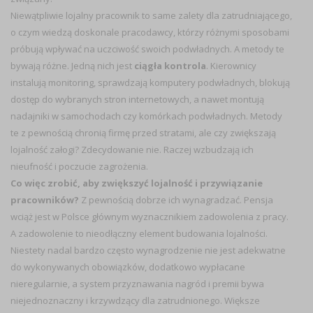
Niewątpliwie lojalny pracownik to same zalety dla zatrudniającego,
o czym wiedzą doskonale pracodawcy, którzy różnymi sposobami
próbują wpływać na uczciwość swoich podwładnych. A metody te
bywają różne. Jedną nich jest
ciągła kontrola
. Kierownicy
instalują monitoring, sprawdzają komputery podwładnych, blokują
dostęp do wybranych stron internetowych, a nawet montują
nadajniki w samochodach czy komórkach podwładnych. Metody
te z pewnością chronią firmę przed stratami, ale czy zwiększają
lojalność załogi? Zdecydowanie nie. Raczej wzbudzają ich
nieufność i poczucie zagrożenia.
Co więc zrobić, aby zwiększyć lojalność i przywiązanie
pracowników?
Z pewnością dobrze ich wynagradzać. Pensja
wciąż jest w Polsce głównym wyznacznikiem zadowolenia z pracy.
A zadowolenie to nieodłączny element budowania lojalności.
Niestety nadal bardzo często wynagrodzenie nie jest adekwatne
do wykonywanych obowiązków, dodatkowo wypłacane
nieregularnie, a system przyznawania nagród i premii bywa
niejednoznaczny i krzywdzący dla zatrudnionego. Większe