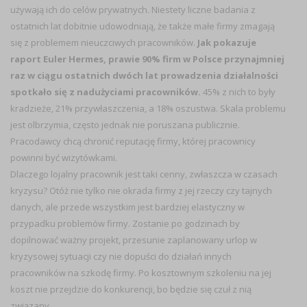
używają ich do celów prywatnych. Niestety liczne badania z
ostatnich lat dobitnie udowodniają, że także małe firmy zmagają
się z problemem nieuczciwych pracowników.
Jak pokazuje
raport Euler Hermes, prawie 90% firm w Polsce przynajmniej
raz w ciągu ostatnich dwóch lat prowadzenia działalności
spotkało się z nadużyciami pracowników.
45% z nich to były
kradzieże, 21% przywłaszczenia, a 18% oszustwa. Skala problemu
jest olbrzymia, często jednak nie poruszana publicznie.
Pracodawcy chcą chronić reputację firmy, której pracownicy
powinni być wizytówkami.
Dlaczego lojalny pracownik jest taki cenny, zwłaszcza w czasach
kryzysu? Otóż nie tylko nie okrada firmy z jej rzeczy czy tajnych
danych, ale przede wszystkim jest bardziej elastyczny w
przypadku problemów firmy. Zostanie po godzinach by
dopilnować ważny projekt, przesunie zaplanowany urlop w
kryzysowej sytuacji czy nie dopuści do działań innych
pracowników na szkodę firmy. Po kosztownym szkoleniu na jej
koszt nie przejdzie do konkurencji, bo będzie się czuł z nią
związany.