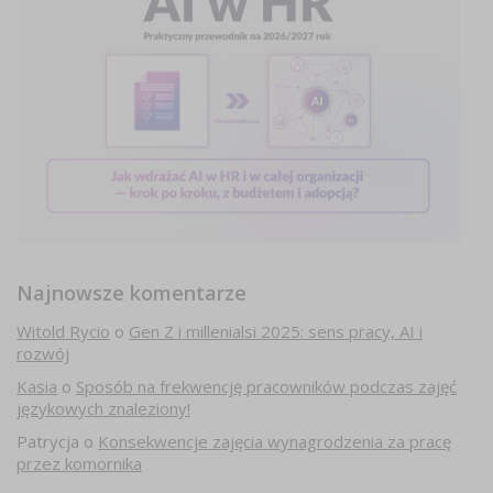
Najnowsze komentarze
Witold Rycio
o
Gen Z i millenialsi 2025: sens pracy, AI i
rozwój
Kasia
o
Sposób na frekwencję pracowników podczas zajęć
językowych znaleziony!
Patrycja
o
Konsekwencje zajęcia wynagrodzenia za pracę
przez komornika