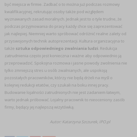
być miejsca w firmie. Zadbać o to można już podczas rozmowy
kwalifikacyjnej, rekrutując osoby także pod względem
wyznawanych zasad moralnych. Jednak jest to o tyle trudne, że
podczas przyjmowania do pracy każdy chce się zaprezentować
jak najlepiej. Niemniej warto spróbować odróżnić realne zalety od
przyswojonych technik autoprezentacji. Kultura organizacyjna to
także
sztuka odpowiedniego zwalniania ludzi
. Redukcja
zatrudnienia często jest konieczna i ważne aby odpowiednio ją
przeprowadzić. Spokojna rozmowa i jasne powody zwolnienia nie
tylko zmniejszą stres u osób zwalnianych, ale uspokoją
pozostałych pracowników, którzy nie będą drżeli na myśl o
kolejnej redukcji etatów, czy szukali na boku innej pracy.
Budowanie lojalności zatrudnionych nie jest zadaniem łatwym,
warto jednak próbować. Lojalny pracownik to nieoceniony zasób
firmy, będący jej najlepszą wizytówką.
Autor: Katarzyna Szczurek, IPO.pl