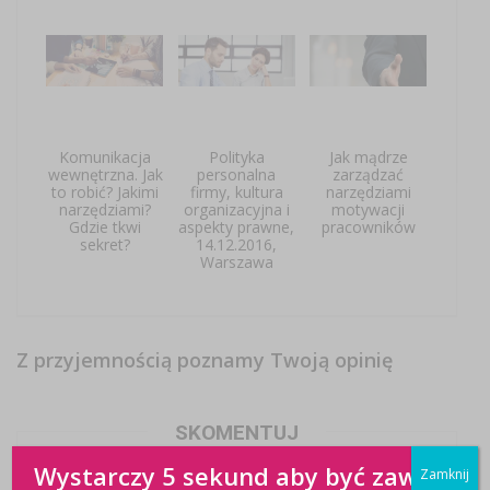
Komunikacja
Polityka
Jak mądrze
wewnętrzna. Jak
personalna
zarządzać
to robić? Jakimi
firmy, kultura
narzędziami
narzędziami?
organizacyjna i
motywacji
Gdzie tkwi
aspekty prawne,
pracowników
sekret?
14.12.2016,
Warszawa
Z przyjemnością poznamy Twoją opinię
SKOMENTUJ
Wystarczy 5 sekund aby być zawsze
Zamknij