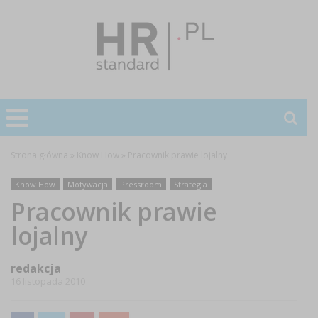
Strona główna
»
Know How
»
Pracownik prawie lojalny
Know How
Motywacja
Pressroom
Strategia
Pracownik prawie
lojalny
redakcja
16 listopada 2010