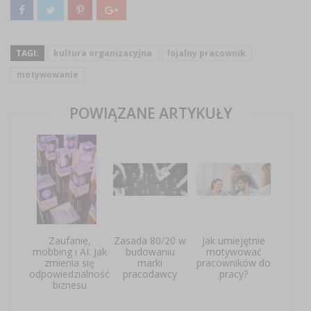
TAGI:
kultura organizacyjna
lojalny pracownik
motywowanie
POWIĄZANE ARTYKUŁY
Zaufanie,
Zasada 80/20 w
Jak umiejętnie
mobbing i AI. Jak
budowaniu
motywować
zmienia się
marki
pracowników do
odpowiedzialność
pracodawcy
pracy?
biznesu