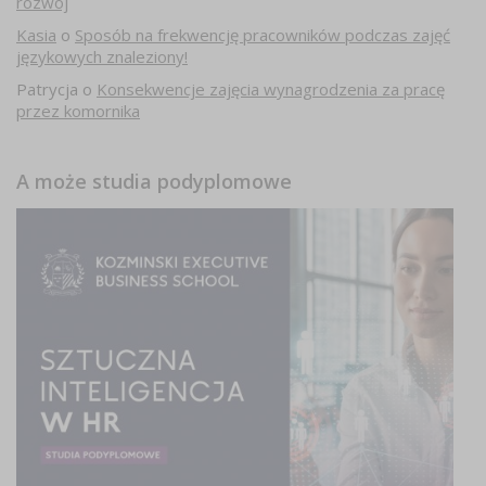
rozwój
Kasia
o
Sposób na frekwencję pracowników podczas zajęć
językowych znaleziony!
Patrycja
o
Konsekwencje zajęcia wynagrodzenia za pracę
przez komornika
A może studia podyplomowe