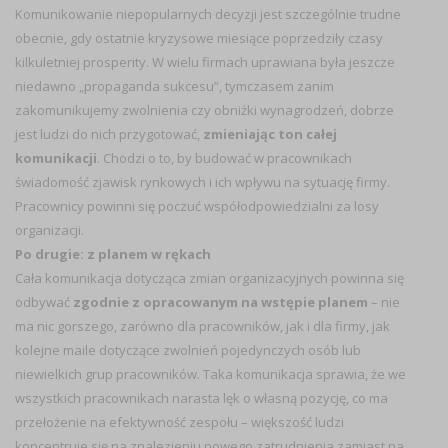
Komunikowanie niepopularnych decyzji jest szczególnie trudne
obecnie, gdy ostatnie kryzysowe miesiące poprzedziły czasy
kilkuletniej prosperity. W wielu firmach uprawiana była jeszcze
niedawno „propaganda sukcesu”, tymczasem zanim
zakomunikujemy zwolnienia czy obniżki wynagrodzeń, dobrze
jest ludzi do nich przygotować,
zmieniając ton całej
komunikacji
. Chodzi o to, by budować w pracownikach
świadomość zjawisk rynkowych i ich wpływu na sytuację firmy.
Pracownicy powinni się poczuć współodpowiedzialni za losy
organizacji.
Po drugie: z planem w rękach
Cała komunikacja dotycząca zmian organizacyjnych powinna się
odbywać
zgodnie z opracowanym na wstępie planem
– nie
ma nic gorszego, zarówno dla pracowników, jak i dla firmy, jak
kolejne maile dotyczące zwolnień pojedynczych osób lub
niewielkich grup pracowników. Taka komunikacja sprawia, że we
wszystkich pracownikach narasta lęk o własną pozycję, co ma
przełożenie na efektywność zespołu – większość ludzi
koncentruje się na znalezieniu nowego zatrudnienia zamiast na