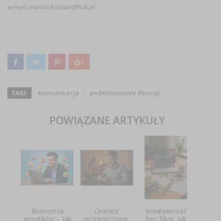
e-mail: joanna.kotzian@hrk.pl
TAGI:
Komunikacja
podejmowanie decyzji
POWIĄZANE ARTYKUŁY
Ekonomia
Granice
Kreatywność
emotikon – jak
przekroczone:
bez filtra: Jak