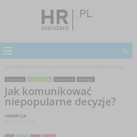
Strona główna
»
Know How
»
Jak komunikować niepopularne decyzje?
Know How
Komunikacja
Pressroom
Strategia
Jak komunikować
niepopularne decyzje?
redakcja
19 sierpnia 2010