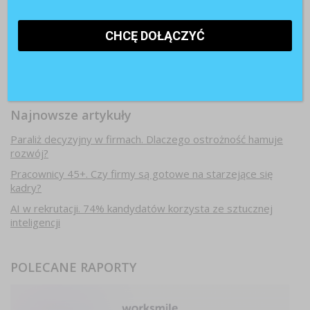
Najnowsze artykuły
Paraliż decyzyjny w firmach. Dlaczego ostrożność hamuje
rozwój?
Pracownicy 45+. Czy firmy są gotowe na starzejące się
kadry?
AI w rekrutacji. 74% kandydatów korzysta ze sztucznej
inteligencji
POLECANE RAPORTY