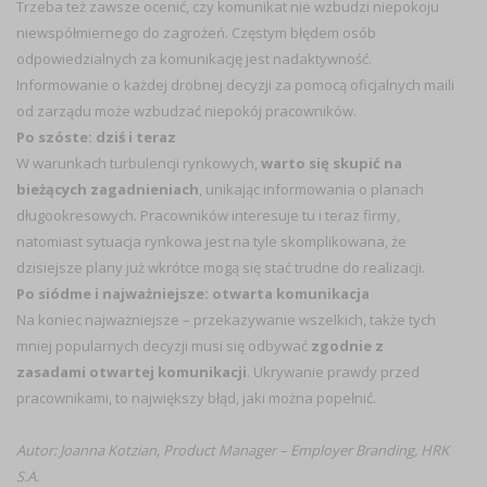
Trzeba też zawsze ocenić, czy komunikat nie wzbudzi niepokoju
niewspółmiernego do zagrożeń. Częstym błędem osób
odpowiedzialnych za komunikację jest nadaktywność.
Informowanie o każdej drobnej decyzji za pomocą oficjalnych maili
od zarządu może wzbudzać niepokój pracowników.
Po szóste: dziś i teraz
W warunkach turbulencji rynkowych,
warto się
skupić na
bieżących zagadnieniach
, unikając informowania o planach
długookresowych. Pracowników interesuje tu i teraz firmy,
natomiast sytuacja rynkowa jest na tyle skomplikowana, że
dzisiejsze plany już wkrótce mogą się stać trudne do realizacji.
Po siódme i najważniejsze: otwarta komunikacja
Na koniec najważniejsze – przekazywanie wszelkich, także tych
mniej popularnych decyzji musi się odbywać
zgodnie z
zasadami otwartej komunikacji
. Ukrywanie prawdy przed
pracownikami, to największy błąd, jaki można popełnić.
Autor: Joanna Kotzian, Product Manager – Employer Branding, HRK
S.A.