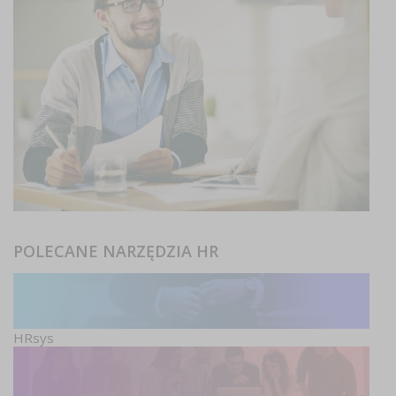
POLECANE NARZĘDZIA HR
HRsys