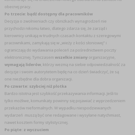
obecnej pracy.
Po trzecie: bądź dostępny dla pracowników
Decyzja o zwolnieniach czy obniżkach wynagrodzeń nie
przychodzi nikomu łatwo, dlatego zdarza się, że zarząd i
kierownicy unikają w trudnych czasach kontaktu z szeregowymi
pracownikami, zamykają się w „wieży z kości słoniowej” i
ograniczają do wydawania poleceń za pośrednictwem poczty
elektronicznej. Tymczasem
wszelkie zmiany
organizacyjne,
wymagają liderów
, którzy wezmą na siebie odpowiedzialność za
decyzje i swoim autorytetem będę na co dzień świadczyć, że są
one niezbędne dla dobra organizacji.
Po czwarte: szybciej niż plotka
Bardzo istotna jest szybkość przekazywania informacji. Jeśli to
tylko możliwe, komunikaty powinny się pojawiać z wyprzedzeniem
przekazów nieformalnych. W wypadku niespodziewanych
wydarzeń muszą być one redagowane i wysyłane natychmiast,
nawet kosztem formy stylistycznej.
Po piąte: z wyczuciem