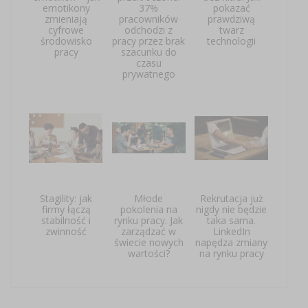
emotikony
37%
pokazać
zmieniają
pracowników
prawdziwą
cyfrowe
odchodzi z
twarz
środowisko
pracy przez brak
technologii
pracy
szacunku do
czasu
prywatnego
Stagility: jak
Młode
Rekrutacja już
firmy łączą
pokolenia na
nigdy nie będzie
stabilność i
rynku pracy. Jak
taka sama.
zwinność
zarządzać w
LinkedIn
świecie nowych
napędza zmiany
wartości?
na rynku pracy