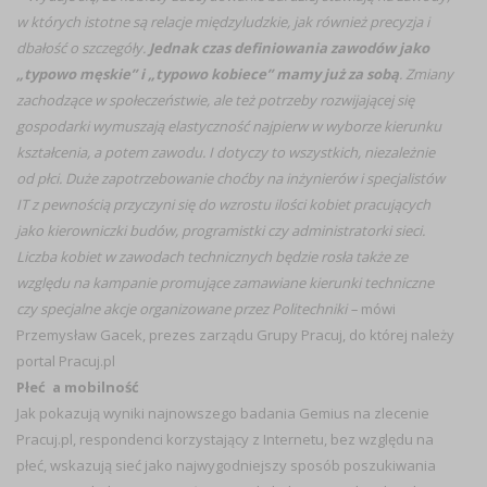
w których istotne są relacje międzyludzkie, jak również precyzja i
dbałość o szczegóły.
Jednak czas definiowania zawodów jako
„typowo męskie” i „typowo kobiece” mamy już za sobą
. Zmiany
zachodzące w społeczeństwie, ale też potrzeby rozwijającej się
gospodarki wymuszają elastyczność najpierw w wyborze kierunku
kształcenia, a potem zawodu. I dotyczy to wszystkich, niezależnie
od płci. Duże zapotrzebowanie choćby na inżynierów i specjalistów
IT z pewnością przyczyni się do wzrostu ilości kobiet pracujących
jako kierowniczki budów, programistki czy administratorki sieci.
Liczba kobiet w zawodach technicznych będzie rosła także ze
względu na kampanie promujące zamawiane kierunki techniczne
czy specjalne akcje organizowane przez Politechniki –
mówi
Przemysław Gacek, prezes zarządu Grupy Pracuj, do której należy
portal Pracuj.pl
Płeć a mobilność
Jak pokazują wyniki najnowszego badania Gemius na zlecenie
Pracuj.pl, respondenci korzystający z Internetu, bez względu na
płeć, wskazują sieć jako najwygodniejszy sposób poszukiwania