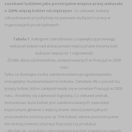
zasobami ludzkimi jako potencjalne miejsce pracy wskazało
o 230% więcej kobiet niż mężczyzn.
Co ciekawe, kobiety
zdecydowanie przychylniej niż panowie myślą też o pracy w
organizacjach pozarządowych.
Tabela 1.
Kategorie zatrudnienia z największą przewagą
wskazań kobiet nad wskazaniami mężczyznami (można było
wskazać więcej niż 1 odpowiedź)
Źródło: Baza użytkowników, zarejestrowanych w Pracuj.pl w 2009
roku
Tylko co dziesiąta osoba zainteresowana programowaniem,
energetyką i budownictwem to kobieta. Zaledwie 4% z ponad stu
tysięcy kobiet, które zarejestrowały się w serwisie Pracuj.pl w 2009
roku, chciałoby się zajmować logistyką. Co ciekawe jednak,
stosunkowo dużo kobiet jest zainteresowanych zawodami
kojarzonymi głównie z mężczyznami: wśród potencjalnych
pracowników ochrony jest aż 15% kobiet, wbrew pozorom panie
nie stronią również od pracy fizycznej czy produkcji.
– Wydaje się, że kobiety zdecydowanie bardziej stawiają na zawody,