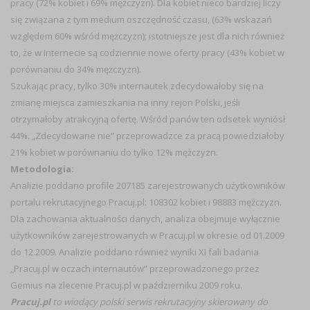
pracy (72% kobiet i 69% mężczyzn). Dla kobiet nieco bardziej liczy
się związana z tym medium oszczędność czasu, (63% wskazań
względem 60% wśród mężczyzn); istotniejsze jest dla nich również
to, że w Internecie są codziennie nowe oferty pracy (43% kobiet w
porównaniu do 34% mężczyzn).
Szukając pracy, tylko 30% internautek zdecydowałoby się na
zmianę miejsca zamieszkania na inny rejon Polski, jeśli
otrzymałoby atrakcyjną ofertę. Wśród panów ten odsetek wyniósł
44%. „Zdecydowane nie” przeprowadzce za pracą powiedziałoby
21% kobiet w porównaniu do tylko 12% mężczyzn.
Metodologia:
Analizie poddano profile 207185 zarejestrowanych użytkowników
portalu rekrutacyjnego Pracuj.pl: 108302 kobiet i 98883 mężczyzn.
Dla zachowania aktualności danych, analiza obejmuje wyłącznie
użytkowników zarejestrowanych w Pracuj.pl w okresie od 01.2009
do 12.2009. Analizie poddano również wyniki XI fali badania
„Pracuj.pl w oczach internautów” przeprowadzonego przez
Gemius na zlecenie Pracuj.pl w październiku 2009 roku.
Pracuj.pl
to wiodący polski serwis rekrutacyjny skierowany do