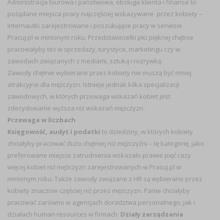
Administracja biurowa i państwowa, obsługa klienta i finanse to
pożądane miejsca pracy najczęściej wskazywane przez kobiety –
internautki zarejestrowane i poszukujące pracy w serwisie
Pracuj.pl w minionym roku. Przedstawicielki płci pięknej chętnie
pracowałyby też w sprzedaży, turystyce, marketingu czy w
zawodach związanych z mediami, sztuką i rozrywką.
Zawody chętnie wybierane przez kobiety nie muszą być mniej
atrakcyjne dla mężczyzn. Istnieje jednak kilka specjalizacji
zawodowych, w których przewaga wskazań kobiet jest
zdecydowanie wyższa niż wskazań mężczyzn.
Przewaga w liczbach
Księgowość, audyt i podatki
to dziedziny, w których kobiety
chciałyby pracować dużo chętniej niż mężczyźni – tę kategorię, jako
preferowane miejsce zatrudnienia wskazało prawie pięć razy
więcej kobiet niż mężczyzn zarejestrowanych w Pracuj.pl w
minionym roku. Także zawody związane z HR są wybierane przez
kobiety znacznie częściej niż przez mężczyzn. Panie chciałyby
pracować zarówno w agencjach doradztwa personalnego, jak i
działach human resources w firmach.
Działy zarządzania