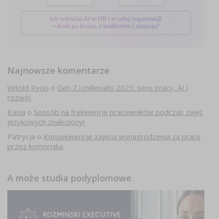
Najnowsze komentarze
Witold Rycio
o
Gen Z i millenialsi 2025: sens pracy, AI i
rozwój
Kasia
o
Sposób na frekwencję pracowników podczas zajęć
językowych znaleziony!
Patrycja
o
Konsekwencje zajęcia wynagrodzenia za pracę
przez komornika
A może studia podyplomowe