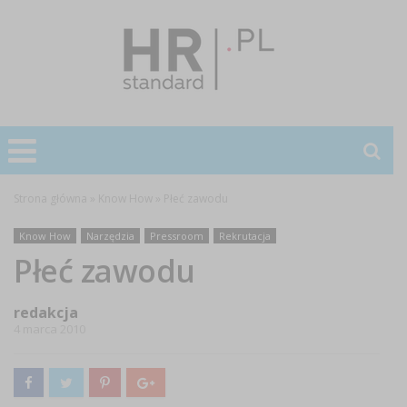
Strona główna
»
Know How
»
Płeć zawodu
Know How
Narzędzia
Pressroom
Rekrutacja
Płeć zawodu
redakcja
4 marca 2010