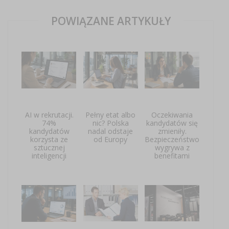
POWIĄZANE ARTYKUŁY
AI w rekrutacji.
Pełny etat albo
Oczekiwania
74%
nic? Polska
kandydatów się
kandydatów
nadal odstaje
zmieniły.
korzysta ze
od Europy
Bezpieczeństwo
sztucznej
wygrywa z
inteligencji
benefitami