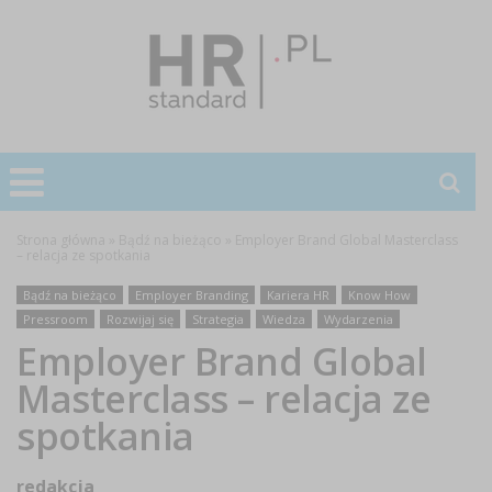
Strona główna
»
Bądź na bieżąco
»
Employer Brand Global Masterclass
– relacja ze spotkania
Bądź na bieżąco
Employer Branding
Kariera HR
Know How
Pressroom
Rozwijaj się
Strategia
Wiedza
Wydarzenia
Employer Brand Global
Masterclass – relacja ze
spotkania
redakcja