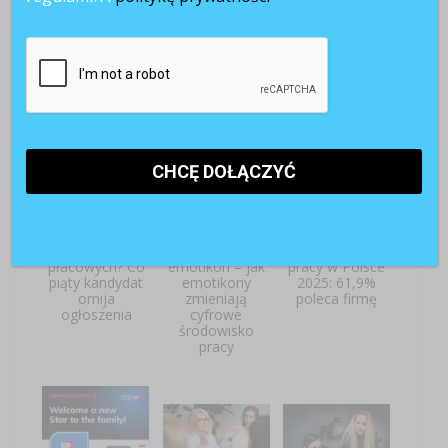
wydarzenia HR
POWIĄZANE ARTYKUŁY
Brak widełek
Ekonomia
Zadowolenie z
płacowych? Co
emotikon – jak
pracy w Polsce
piąty kandydat
emotikony
2025: 61,9%
omija
zmieniają
poleca firmę
ogłoszenia
cyfrowe
środowisko
pracy