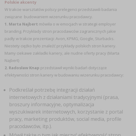
Polskie akcenty
W trakcie warsztatów polscy prelegenci przedstawili badania
związane budowaniem wizerunku pracodawcy.
1. Marta Najbert
mówiła o w emocjach w strategii employer
branding. Przykłady stron pracodawców zagranicznych jakie
padły w trakcie prezentacji: Avon, KPMG, Google, Sturbacks.
Niestety ciężko było znaleźć przykłady polskich stron kariery.
Mamy ciekawe zakładki kariery, ale nudne oferty pracy (Marta
Najbert)
2. Radosław Knap
przedstawił wyniki badań dotyczące
efektywności stron kariery w budowaniu wizerunku pracodawcy:
Podkreślał potrzebę integracji działań
internetowych z działaniami tradycyjnymi (prasa,
broszury informacyjne, optymalizacja
wyszukiwarek internetowych, korzystanie z portal
pracy, marketing produktów, social media, profile
pracodawców, itp.).
Mówił także o tym jak mierzyć efektywność stron