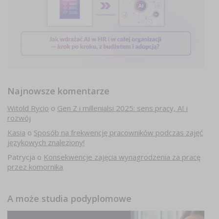
Najnowsze komentarze
Witold Rycio
o
Gen Z i millenialsi 2025: sens pracy, AI i
rozwój
Kasia
o
Sposób na frekwencję pracowników podczas zajęć
językowych znaleziony!
Patrycja
o
Konsekwencje zajęcia wynagrodzenia za pracę
przez komornika
A może studia podyplomowe