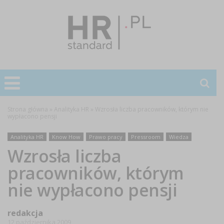
Strona główna
»
Analityka HR
»
Wzrosła liczba pracowników, którym nie
wypłacono pensji
Analityka HR
Know How
Prawo pracy
Pressroom
Wiedza
Wzrosła liczba
pracowników, którym
nie wypłacono pensji
redakcja
12 października 2009