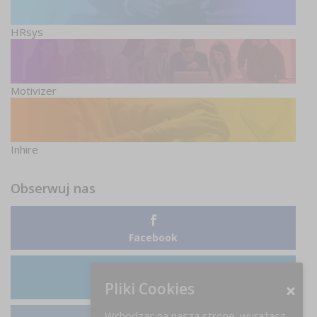
HRsys
Motivizer
Inhire
Obserwuj nas
Facebook
Pliki Cookies
LinkedIn
Wchodząc na naszą stronę, wyrażasz