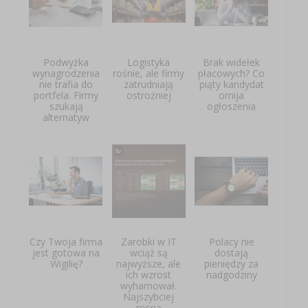
Podwyżka
Logistyka
Brak widełek
wynagrodzenia
rośnie, ale firmy
płacowych? Co
nie trafia do
zatrudniają
piąty kandydat
portfela. Firmy
ostrożniej
omija
szukają
ogłoszenia
alternatyw
Czy Twoja firma
Zarobki w IT
Polacy nie
jest gotowa na
wciąż są
dostają
Wigilię?
najwyższe, ale
pieniędzy za
ich wzrost
nadgodziny
wyhamował.
Najszybciej
rosną