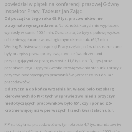
powiedział w piątek na konferencji prasowej Główny
Inspektor Pracy, Tadeusz Jan Zając.
Od początku tego roku 63,9 tys. pracowników nie
otrzymało wynagrodzenia
. Należności, których nie wypłacono
wyniosły w sumie 100,1 mln. Oznacza to, że były o połowę wyższe
niż te niewypłacone w analogicznym okresie ub. (64,7 mln).
Według Państwowej Inspekcji Pracy częściej niż w ub.r. naruszane
były przepisy prawa pracy związane ze świadczeniami
przysługującymi za pracę (wzrost z 11,8 tys. do 13,1 tys.) oraz
przepisami regulującymi kwestie rozwiązywania stosunku pracy z
przyczyn niedotyczących pracowników (wzrost ze 151 do 347
pracodawców).
Od stycznia do końca września br. więcej było też skarg
kierowanych do PIP; tych w sprawie zwolnień z przyczyn
niedotyczących pracowników było 651, czyli ponad 2,5-
krotnie więcej niż w pierwszych trzech kwartałach ub.r.
PIP nałożyła na pracodawców w tym okresie 4,7 tys. mandatów (w
ub.r. było ich 4,2 tys.) – średnia jego wysokość wyniosła 1900 zł (w