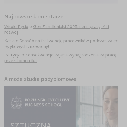
Najnowsze komentarze
Witold Rycio
o
Gen Z i millenialsi 2025: sens pracy, AI i
rozwój
Kasia
o
Sposób na frekwencję pracowników podczas zajęć
językowych znaleziony!
Patrycja
o
Konsekwencje zajęcia wynagrodzenia za pracę
przez komornika
A może studia podyplomowe