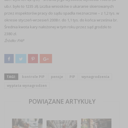
ub.r. było to 1235 zł). Liczba wniosków o ukaranie skierowanych
przez inspektorów pracy do sądu spadła nieznacznie – z 1,2 tys. w
okresie styczeń-wrzesień 2008 r. do 1,1 tys. do końca września br.
Średnia kwota kary nałożonej w tym roku przez sąd grodzki to
2380 zł.
Źródło: PAP
TAGI:
kontrole PIP
pensje
PIP
wynagrodzenia
wypłata wynagrodzen
POWIĄZANE ARTYKUŁY