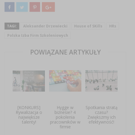
TAGI:
Aleksander Drzewiecki
House of SKills
HRs
Polska Izba Firm Szkoleniowych
POWIĄZANE ARTYKUŁY
[KONKURS]
Hygge w
Spotkania stratą
Rywalizacja o
biznesie? 4
czasu?
największe
pokolenia
Zwiększmy ich
talenty!
pracowników w
efektywność!
firmie