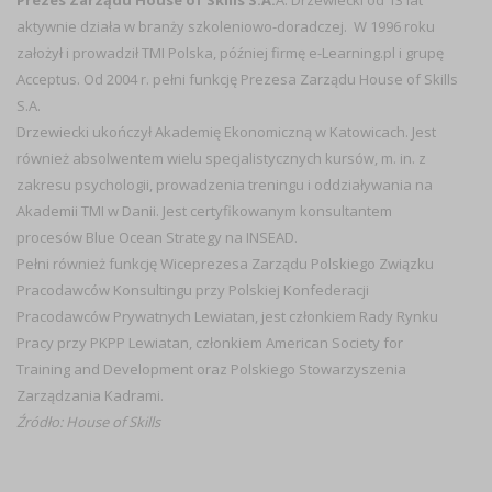
Prezes Zarządu House of Skills S.A.
A. Drzewiecki od 13 lat
aktywnie działa w branży szkoleniowo-doradczej. W 1996 roku
założył i prowadził TMI Polska, później firmę e-Learning.pl i grupę
Acceptus. Od 2004 r. pełni funkcję Prezesa Zarządu House of Skills
S.A.
Drzewiecki ukończył Akademię Ekonomiczną w Katowicach. Jest
również absolwentem wielu specjalistycznych kursów, m. in. z
zakresu psychologii, prowadzenia treningu i oddziaływania na
Akademii TMI w Danii. Jest certyfikowanym konsultantem
procesów Blue Ocean Strategy na INSEAD.
Pełni również funkcję Wiceprezesa Zarządu Polskiego Związku
Pracodawców Konsultingu przy Polskiej Konfederacji
Pracodawców Prywatnych Lewiatan, jest członkiem Rady Rynku
Pracy przy PKPP Lewiatan, członkiem American Society for
Training and Development oraz Polskiego Stowarzyszenia
Zarządzania Kadrami.
Źródło: House of Skills