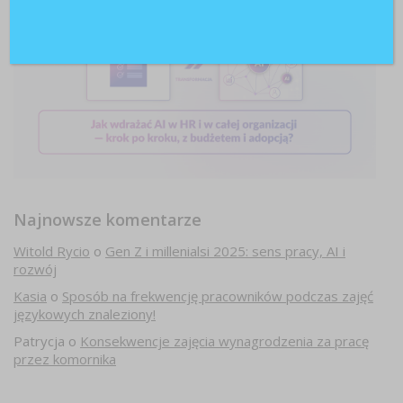
Najnowsze komentarze
Witold Rycio
o
Gen Z i millenialsi 2025: sens pracy, AI i
rozwój
Kasia
o
Sposób na frekwencję pracowników podczas zajęć
językowych znaleziony!
Patrycja
o
Konsekwencje zajęcia wynagrodzenia za pracę
przez komornika