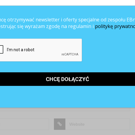
cyjna propaganda
Lista „Najlepsze Miejsca Pracy
Polska 2012” ogłoszona!
cę otrzymywać newsletter i oferty specjalne od zespołu EBn
estrując się wyrażam zgodę na regulamin i
politykę prywatno
KOMENTUJ