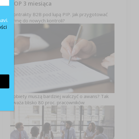
TOP 3 miesiąca
Kontrakty B2B pod lupą PIP. Jak przygotować
avi.
firmę do nowych kontroli?
ści
Kobiety muszą bardziej walczyć o awans? Tak
uważa blisko 80 proc. pracowników