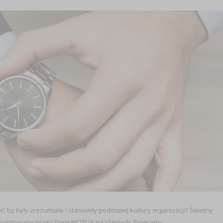
ić by były zrozumiałe i stanowiły podstawę kultury organizacji? Świetny
rzygotowany przez firmę
NETFLIX
na slajdach. Polecamy.