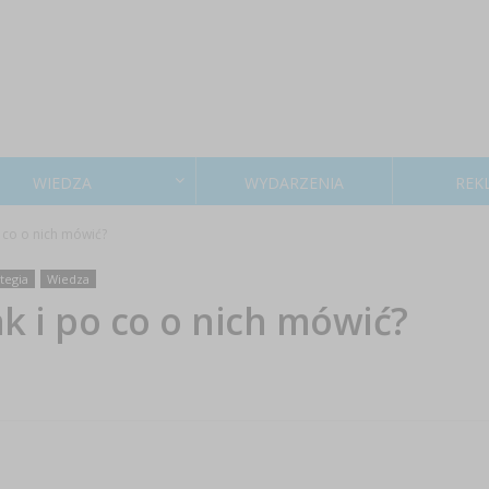
WIEDZA
WYDARZENIA
REK
o co o nich mówić?
tegia
Wiedza
ak i po co o nich mówić?