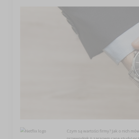
Czym są wartości firmy? Jak o nich mów
przewodnik (i zarazem case study) p