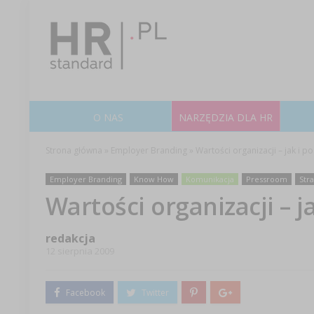
O NAS
NARZĘDZIA DLA HR
Strona główna
»
Employer Branding
»
Wartości organizacji – jak i p
Employer Branding
Know How
Komunikacja
Pressroom
Stra
Wartości organizacji – j
redakcja
12 sierpnia 2009