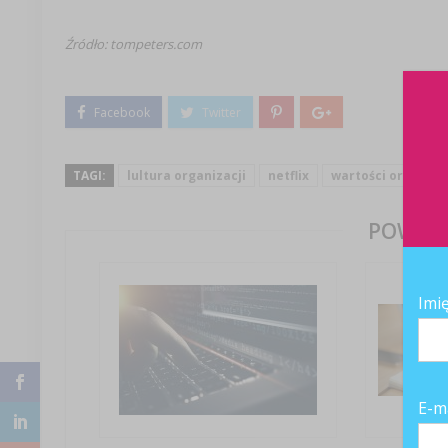
Źródło: tompeters.com
TAGI:
lultura organizacji
netflix
wartości organizac
POWIĄZ
Imi
E-m