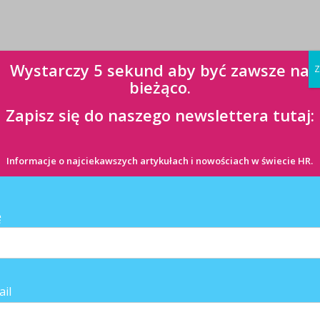
Wystarczy 5 sekund aby być zawsze na
Z
bieżąco.
Zapisz się do naszego newslettera tutaj:
ji
Informacje o najciekawszych artykułach i nowościach w świecie HR.
ANE ARTYKUŁY
ę
ail