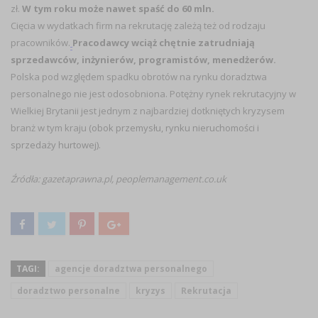
zł.
W tym roku może nawet spaść do 60 mln.
Cięcia w wydatkach firm na rekrutację zależą też od rodzaju
pracowników.
Pracodawcy wciąż chętnie zatrudniają
sprzedawców, inżynierów, programistów, menedżerów.
Polska pod względem spadku obrotów na rynku doradztwa
personalnego nie jest odosobniona. Potężny rynek rekrutacyjny w
Wielkiej Brytanii jest jednym z najbardziej dotkniętych kryzysem
branż w tym kraju
(obok przemysłu, rynku nieruchomości i
sprzedaży hurtowej).
Źródła: gazetaprawna.pl, peoplemanagement.co.uk
TAGI:
agencje doradztwa personalnego
doradztwo personalne
kryzys
Rekrutacja