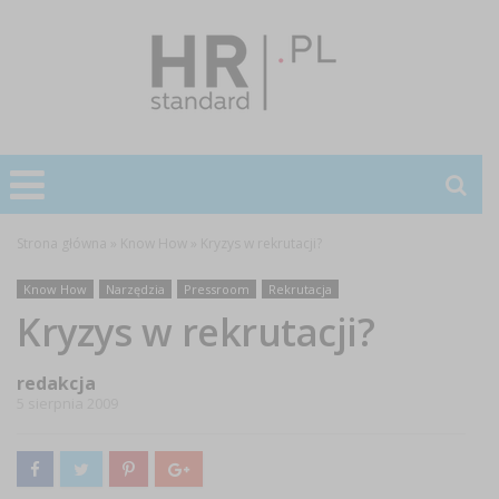
Strona główna
»
Know How
»
Kryzys w rekrutacji?
Know How
Narzędzia
Pressroom
Rekrutacja
Kryzys w rekrutacji?
redakcja
5 sierpnia 2009