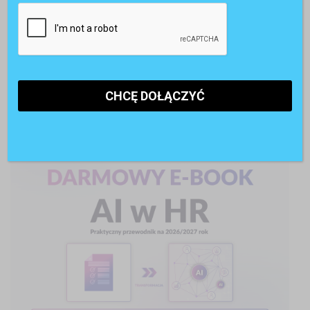
AI w rekrutacji. 74% kandydatów korzysta ze sztucznej
inteligencji
POLECANE RAPORTY