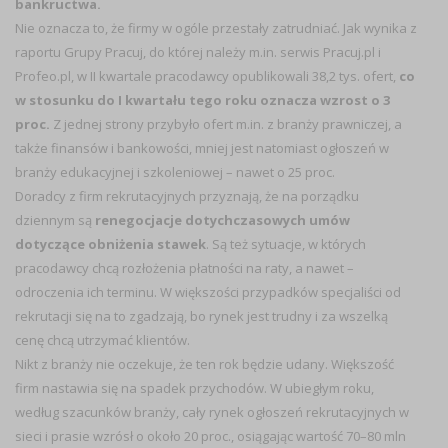
bankructwa.
Nie oznacza to, że firmy w ogóle przestały zatrudniać. Jak wynika z
raportu Grupy Pracuj, do której należy m.in. serwis Pracuj.pl i
Profeo.pl, w II kwartale pracodawcy opublikowali 38,2 tys. ofert,
co
w stosunku do I kwartału tego roku oznacza wzrost o 3
proc.
Z jednej strony przybyło ofert m.in. z branży prawniczej, a
także finansów i bankowości, mniej jest natomiast ogłoszeń w
branży edukacyjnej i szkoleniowej – nawet o 25 proc.
Doradcy z firm rekrutacyjnych przyznają, że na porządku
dziennym są
renegocjacje dotychczasowych umów
dotyczące obniżenia stawek
. Są też sytuacje, w których
pracodawcy chcą rozłożenia płatności na raty, a nawet –
odroczenia ich terminu. W większości przypadków specjaliści od
rekrutacji się na to zgadzają, bo rynek jest trudny i za wszelką
cenę chcą utrzymać klientów.
Nikt z branży nie oczekuje, że ten rok będzie udany. Większość
firm nastawia się na spadek przychodów. W ubiegłym roku,
według szacunków branży, cały rynek ogłoszeń rekrutacyjnych w
sieci i prasie wzrósł o około 20 proc., osiągając wartość 70–80 mln