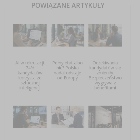
POWIĄZANE ARTYKUŁY
AI w rekrutacji.
Pełny etat albo
Oczekiwania
74%
nic? Polska
kandydatów się
kandydatów
nadal odstaje
zmieniły.
korzysta ze
od Europy
Bezpieczeństwo
sztucznej
wygrywa z
inteligencji
benefitami