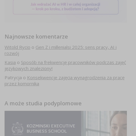
Najnowsze komentarze
Witold Rycio
o
Gen Z i millenialsi 2025: sens pracy, AI i
rozwój
Kasia
o
Sposób na frekwencję pracowników podczas zajęć
językowych znaleziony!
Patrycja
o
Konsekwencje zajęcia wynagrodzenia za pracę
przez komornika
A może studia podyplomowe