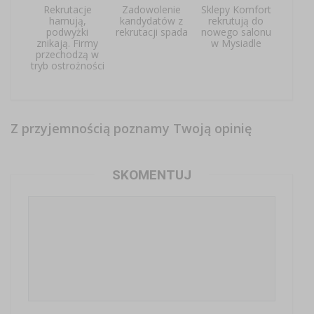
Rekrutacje
Zadowolenie
Sklepy Komfort
hamują,
kandydatów z
rekrutują do
podwyżki
rekrutacji spada
nowego salonu
znikają. Firmy
w Mysiadle
przechodzą w
tryb ostrożności
Z przyjemnością poznamy Twoją opinię
SKOMENTUJ