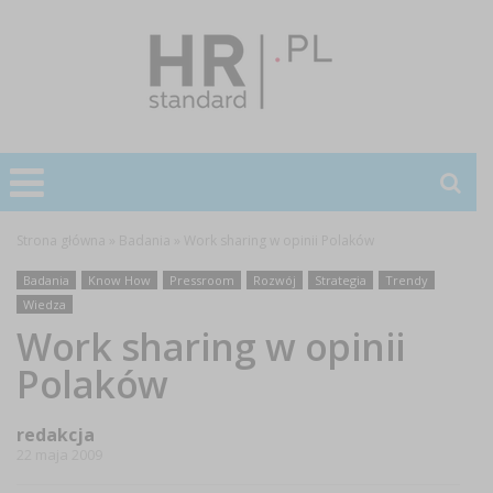
Strona główna
»
Badania
»
Work sharing w opinii Polaków
Badania
Know How
Pressroom
Rozwój
Strategia
Trendy
Wiedza
Work sharing w opinii
Polaków
redakcja
22 maja 2009