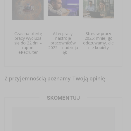
Czas na ofertę
AI w pracy:
Stres w pracy
pracy wydłuża
nastroje
2025: mniej go
się do 22 dni –
pracowników
odczuwamy, ale
raport
2025 – nadzieja
nie kobiety
eRecruiter
i lęk
Z przyjemnością poznamy Twoją opinię
SKOMENTUJ