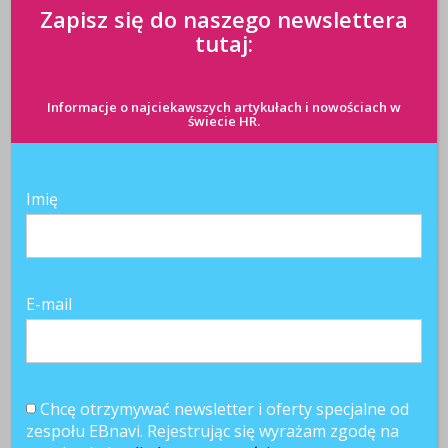
Zapisz się do naszego newslettera
tutaj:
Informacje o najciekawszych artykułach i nowościach w
świecie HR.
Imię
E-mail
Chcę otrzymywać newsletter i oferty specjalne od
Najnowsze artykuły
zespołu EBnavi. Rejestrując się wyrażam zgodę na