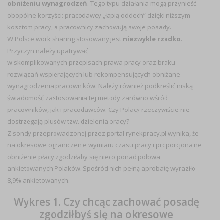
obniżeniu wynagrodzeń
. Tego typu działania mogą przynieść
obopólne korzyści: pracodawcy „łapią oddech” dzięki niższym
kosztom pracy, a pracownicy zachowują swoje posady.
W Polsce work sharing stosowany jest
niezwykle rzadko
.
Przyczyn należy upatrywać
w skomplikowanych przepisach prawa pracy oraz braku
rozwiązań wspierających lub rekompensujących obniżane
wynagrodzenia pracowników. Należy również podkreślić niską
świadomość zastosowania tej metody zarówno wśród
pracowników, jak i pracodawców. Czy Polacy rzeczywiście nie
dostrzegają plusów tzw. dzielenia pracy?
Z sondy przeprowadzonej przez portal rynekpracy.pl wynika, że
na okresowe ograniczenie wymiaru czasu pracy i proporcjonalne
obniżenie płacy zgodziłaby się nieco ponad połowa
ankietowanych Polaków. Spośród nich pełną aprobatę wyraziło
8,9% ankietowanych.
Wykres 1. Czy chcąc zachować posadę
zgodziłbyś się na okresowe