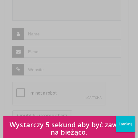
Wystarczy 5 sekund aby być zawsze
Zamknij
na bieżąco.