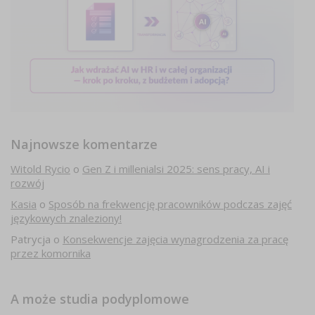
Najnowsze komentarze
Witold Rycio
o
Gen Z i millenialsi 2025: sens pracy, AI i
rozwój
Kasia
o
Sposób na frekwencję pracowników podczas zajęć
językowych znaleziony!
Patrycja
o
Konsekwencje zajęcia wynagrodzenia za pracę
przez komornika
A może studia podyplomowe