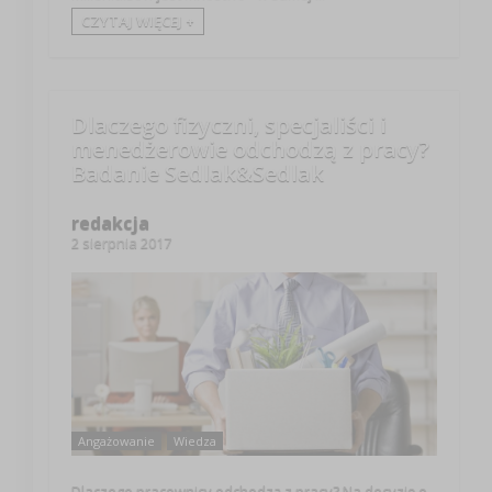
CZYTAJ WIĘCEJ +
Dlaczego fizyczni, specjaliści i
menedżerowie odchodzą z pracy?
Badanie Sedlak&Sedlak
redakcja
2 sierpnia 2017
Angażowanie
Wiedza
Dlaczego pracownicy odchodzą z pracy? Na decyzję o