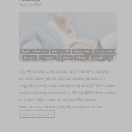
14 maja 2009
Bądź na bieżąco
Kariera HR
Know How
Pressroom
Rozwój
Strategia
Trendy
Wiedza
Wydarzenia
Czy HR w hotelu jest czymś innym niż HR w fabryce
samochodów? Jak zarządzać ludźmi, jak szkolić i
nagradzać w tej dość specyficznej branży? Weź udział
w dyskusji ekspertów online. 28 maj 2009w Warszawie
w Hotelu Hilton zbierze się Loża Ekspertów
Hotelarstwa, która będzie się zastanawiać nad ...
CZYTAJ WIĘCEJ +