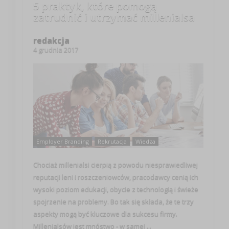
5 praktyk, które pomogą
zatrudnić i utrzymać millenialsa
redakcja
4 grudnia 2017
Employer Branding
Rekrutacja
Wiedza
Chociaż millenialsi cierpią z powodu niesprawiedliwej
reputacji leni i roszczeniowców, pracodawcy cenią ich
wysoki poziom edukacji, obycie z technologią i świeże
spojrzenie na problemy. Bo tak się składa, że te trzy
aspekty mogą być kluczowe dla sukcesu firmy.
Millenialsów jest mnóstwo - w samej ...