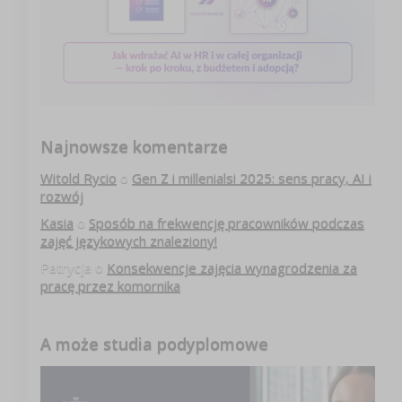
Najnowsze komentarze
Witold Rycio
o
Gen Z i millenialsi 2025: sens pracy, AI i
rozwój
Kasia
o
Sposób na frekwencję pracowników podczas
zajęć językowych znaleziony!
Patrycja
o
Konsekwencje zajęcia wynagrodzenia za
pracę przez komornika
A może studia podyplomowe