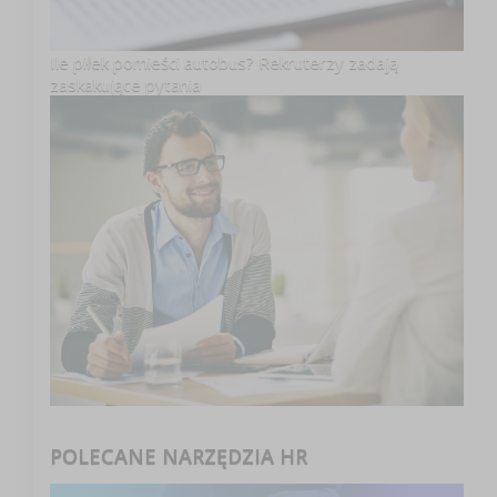
Ile piłek pomieści autobus? Rekruterzy zadają
zaskakujące pytania
POLECANE NARZĘDZIA HR