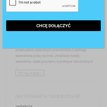
Archiwum!
Rotacja - job rotation jedna z popularniejszych form
strukturyzacji pracy; może być także traktowana jako
odmiana on the job training. Polega na planowym
przesuwaniu wybranych pracowników z jednego
stanowiska pracy na inne. Umożliwia rozwój
zawodowy, dzięki poznaniu w praktyce różnorodnych
...
CZYTAJ WIĘCEJ +
Jak HRować w hotelarstwie?
redakcja