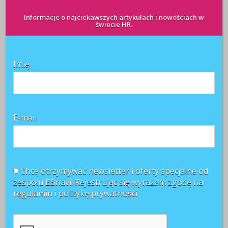
Informacje o najciekawszych artykułach i nowościach w
Przywództwo
świecie HR.
W kolejnej odsłonie Alfabetu HR prezentujemy kilka
terminów na literę "r": - rekomendacje - rekrutacja
Imię
wewnętrzna - rekrutacja zewnętrzna - retencja -
rotacja Alfabet HR-u udostępniony jest przez Portal
Rynku Pracy HRK.PL
CZYTAJ WIĘCEJ +
E-mail
Alfabet HR: rotacja
Chcę otrzymywać newsletter i oferty specjalne od
redakcja
zespołu EBnavi. Rejestrując się wyrażam zgodę na
30 sierpnia 2011
regulamin i
politykę prywatności