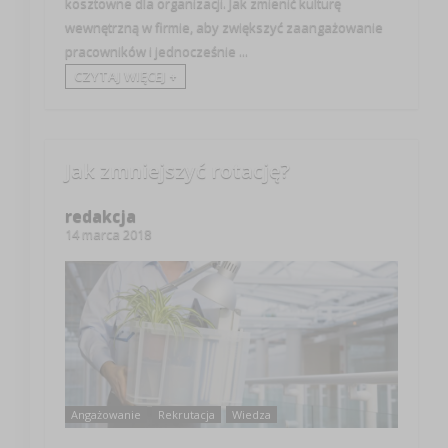
kosztowne dla organizacji. Jak zmienić kulturę
wewnętrzną w firmie, aby zwiększyć zaangażowanie
pracowników i jednocześnie ...
CZYTAJ WIĘCEJ +
Jak zmniejszyć rotację?
redakcja
14 marca 2018
Angażowanie
Rekrutacja
Wiedza