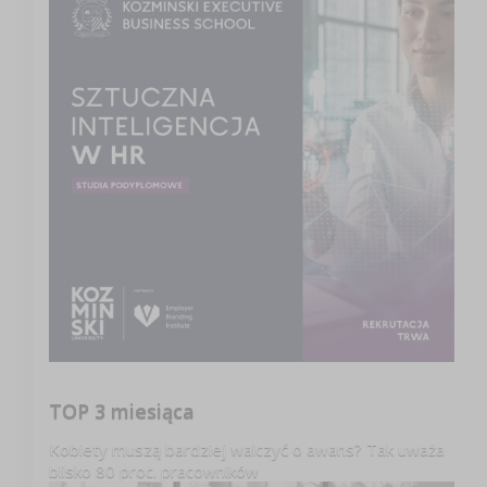
TOP 3 miesiąca
Kobiety muszą bardziej walczyć o awans? Tak uważa
blisko 80 proc. pracowników