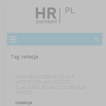
Tag:
rotacja
WYNAGRODZENIE TO NIE
WSZYSTKO. JAK CZĘSTO I
DLACZEGO POLACY ZMIENIAJĄ
PRACĘ?
redakcja